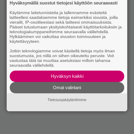
Hyväksymällä suostut tietojesi käyttöön seuraavasti
Käytämme laitetunnisteita ja tallennamme evästeitä
laitteellesi saadaksemme tietoja esimerkiksi sivuista, joilla
vierailit, IP-osoitteestasi sekä laitteesi ominaisuuksista.
Pääset tutustumaan yksityiskohtaisesti käyttötarkoituksiin ja
teknologiakumppaneihimme seuraavalla välilehdellä.
Hylkääminen voi vaikuttaa sivuston toimivuuteen ja
käytettävyyteen.
Jotkin teknologiamme voivat käsitellä tietoja myös ilman
suostumusta, jos niillä on siihen oikeutettu peruste. Voit
vastustaa tätä tai muuttaa asetuksiasi milloin tahansa
seuraavalla välilehdellä.
Hyväksyn kaikki
Omat valintani
Tietosuojakäytäntömme