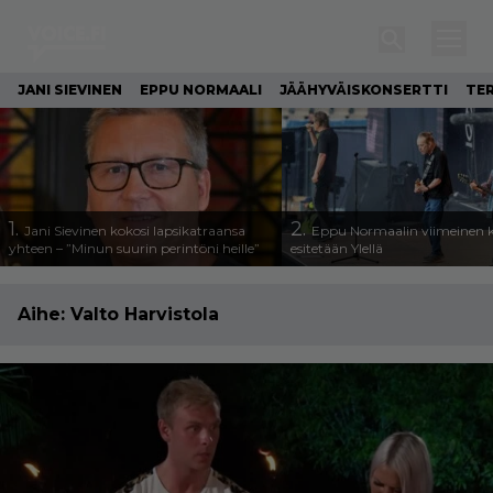
JANI SIEVINEN
EPPU NORMAALI
JÄÄHYVÄISKONSERTTI
TE
1.
2.
Jani Sievinen kokosi lapsikatraansa
Eppu Normaalin viimeinen k
yhteen – ”Minun suurin perintöni heille”
esitetään Ylellä
Aihe:
Valto Harvistola