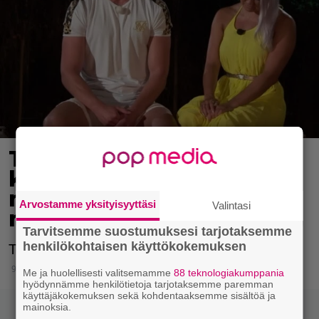
Temptation Islandissa
karvaasti pettynyt Valto
meni naimisiin – myös
Arvostamme yksityisyyttäsi
Valintasi
morsian tuttu tosi-tv:stä
Tarvitsemme suostumuksesi tarjotaksemme
henkilökohtaisen käyttökokemuksen
Tosi-tv-tähdet solmivat avioliiton.
9.6.2026 19:26
Me ja huolellisesti valitsemamme
88 teknologiakumppania
hyödynnämme henkilötietoja tarjotaksemme paremman
käyttäjäkokemuksen sekä kohdentaaksemme sisältöä ja
mainoksia.