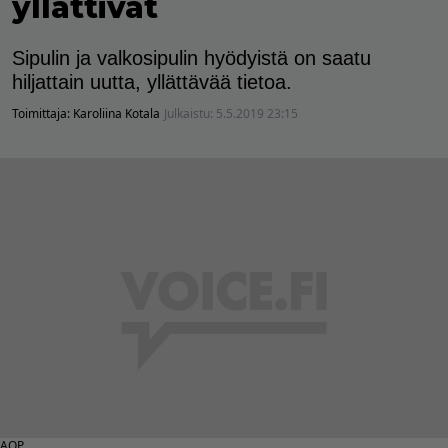
yllättivät
Sipulin ja valkosipulin hyödyistä on saatu
hiljattain uutta, yllättävää tietoa.
Toimittaja:
Karoliina Kotala
Julkaistu:
5.5.2019 23:15
AOP