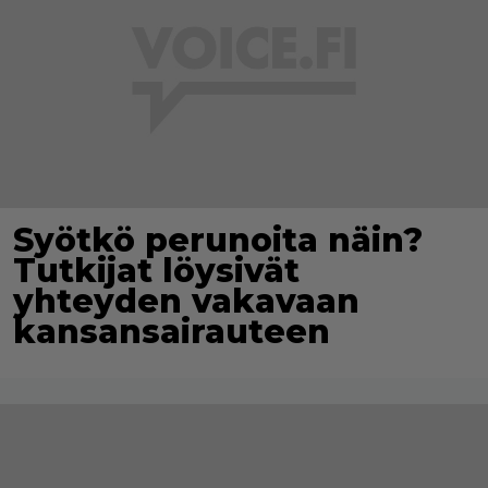
Syötkö perunoita näin?
Tutkijat löysivät
yhteyden vakavaan
kansansairauteen