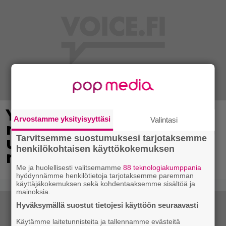
Yli 300 vuotta vanha
Arvostamme yksityisyyttäsi
Valintasi
maailmanennätys meni
Tarvitsemme suostumuksesi tarjotaksemme
uusiksi – 18-vuotias
henkilökohtaisen käyttökokemuksen
nuorimies teki historiaa
Me ja huolellisesti valitsemamme
88 teknologiakumppania
hyödynnämme henkilötietoja tarjotaksemme paremman
käyttäjäkokemuksen sekä kohdentaaksemme sisältöä ja
mainoksia.
Hyväksymällä suostut tietojesi käyttöön seuraavasti
Käytämme laitetunnisteita ja tallennamme evästeitä