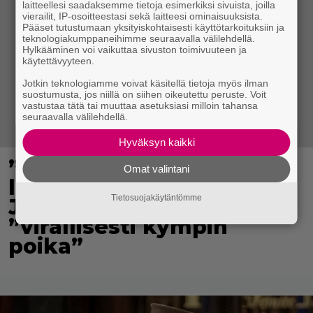
laitteellesi saadaksemme tietoja esimerkiksi sivuista, joilla
vierailit, IP-osoitteestasi sekä laitteesi ominaisuuksista.
Pääset tutustumaan yksityiskohtaisesti käyttötarkoituksiin ja
teknologiakumppaneihimme seuraavalla välilehdellä.
Hylkääminen voi vaikuttaa sivuston toimivuuteen ja
käytettävyyteen.
Jotkin teknologiamme voivat käsitellä tietoja myös ilman
suostumusta, jos niillä on siihen oikeutettu peruste. Voit
vastustaa tätä tai muuttaa asetuksiasi milloin tahansa
seuraavalla välilehdellä.
Hyväksyn kaikki
”Rakas, aurinkoinen
Omat valintani
leijonapoikamme” – Ellen
Tietosuojakäytäntömme
Jokikunnaksen Ralph on
”virallisesti kympin
poika”