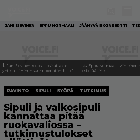
JANI SIEVINEN
EPPU NORMAALI
JÄÄHYVÄISKONSERTTI
TE
1.
2.
Jani Sievinen kokosi lapsikatraansa
Eppu Normaalin viimeinen k
yhteen – ”Minun suurin perintöni heille”
esitetään Ylellä
RAVINTO
SIPULI
SYÖPÄ
TUTKIMUS
Sipuli ja valkosipuli
kannattaa pitää
ruokavaliossa –
tutkimustulokset