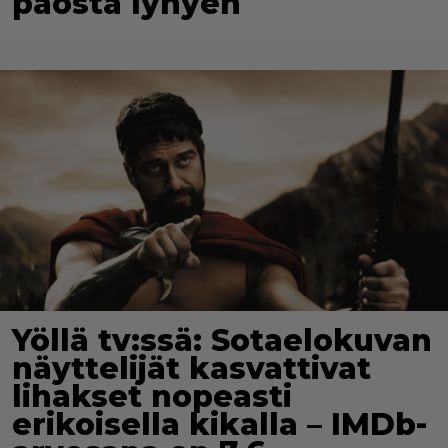
paosta lyhyen
Yöllä tv:ssä: Sotaelokuvan
näyttelijät kasvattivat
lihakset nopeasti
erikoisella kikalla – IMDb-