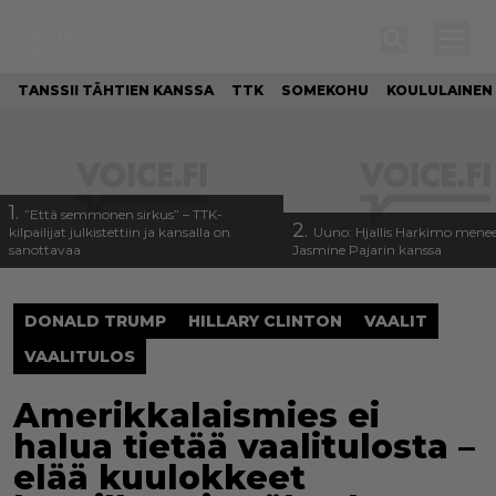
TANSSII TÄHTIEN KANSSA
TTK
SOMEKOHU
KOULULAINEN
1.
”Että semmonen sirkus” – TTK-
2.
kilpailijat julkistettiin ja kansalla on
Uuno: Hjallis Harkimo menee
sanottavaa
Jasmine Pajarin kanssa
DONALD TRUMP
HILLARY CLINTON
VAALIT
VAALITULOS
Amerikkalaismies ei
halua tietää vaalitulosta –
elää kuulokkeet