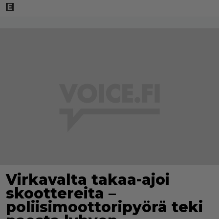
Virkavalta takaa-ajoi
skoottereita –
poliisimoottoripyörä teki