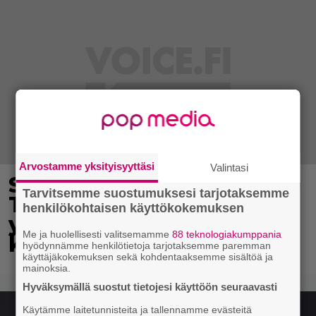
Arvostamme yksityisyyttäsi
Valintasi
Syötkö perunoita näin?
Tarvitsemme suostumuksesi tarjotaksemme
Tutkijat löysivät
henkilökohtaisen käyttökokemuksen
yhteyden vakavaan
Me ja huolellisesti valitsemamme
88 teknologiakumppania
kansansairauteen
hyödynnämme henkilötietoja tarjotaksemme paremman
käyttäjäkokemuksen sekä kohdentaaksemme sisältöä ja
mainoksia.
Hyväksymällä suostut tietojesi käyttöön seuraavasti
Käytämme laitetunnisteita ja tallennamme evästeitä