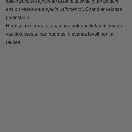
kaikki purisivat kynsiään ja jännittäisivät, joten ajattelin,
että on oltava parempikin vaihtoehto”
, Chandler valottaa
päätöstään.
Herättyään seuraavan aamuna autuaan tietämättömänä
vaalituloksesta, hän huomasi olevansa levollinen ja
raukea.