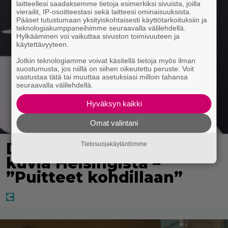
laitteellesi saadaksemme tietoja esimerkiksi sivuista, joilla
vierailit, IP-osoitteestasi sekä laitteesi ominaisuuksista.
Pääset tutustumaan yksityiskohtaisesti käyttötarkoituksiin ja
teknologiakumppaneihimme seuraavalla välilehdellä.
Hylkääminen voi vaikuttaa sivuston toimivuuteen ja
käytettävyyteen.
Jotkin teknologiamme voivat käsitellä tietoja myös ilman
suostumusta, jos niillä on siihen oikeutettu peruste. Voit
vastustaa tätä tai muuttaa asetuksiasi milloin tahansa
seuraavalla välilehdellä.
Hyväksyn kaikki
Omat valintani
Diandra julkaisi upeita
Tietosuojakäytäntömme
kuvia Helsingistä –
”Puitteet kohdillaan”