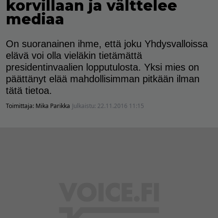
korvillaan ja välttelee
mediaa
On suoranainen ihme, että joku Yhdysvalloissa
elävä voi olla vieläkin tietämättä
presidentinvaalien lopputulosta. Yksi mies on
päättänyt elää mahdollisimman pitkään ilman
tätä tietoa.
Toimittaja:
Mika Parikka
Julkaistu:
22.11.2016 11:15