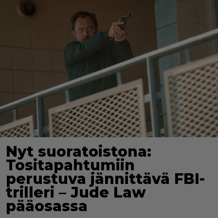
Nyt suoratoistona:
Tositapahtumiin
perustuva jännittävä FBI-
trilleri – Jude Law
pääosassa