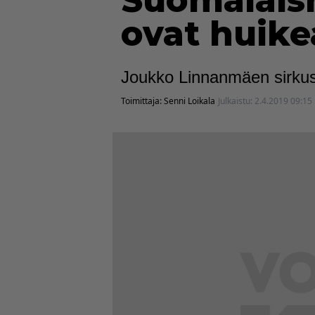
Suomalais
ovat huike
Joukko Linnanmäen sirkusk
Toimittaja:
Senni Loikala
Julkaistu:
2.4.2019 09:15