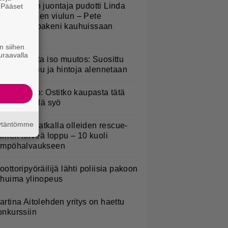
v-ohjelman juontaja pudotti Linda
. Pääset
e
ampeniuksen viulun – Pete
arkkonen pakeni kauhuissaan
aikalta
n siihen
uraavalla
esburgerilta iso muutos: Suosittu
teria poistuu ja hintoja alennetaan
akaisinveto: Ostitko kaupasta tätä
alaattia? Älä syö
äytäntömme
uomeen matkalla olleiden rescue-
oirien hirveä loppu – 10 kuoli
ämpöhalvaukseen
oottoripyöräilijä lähti poliisia pakoon
 huima ylinopeus
artina Aitolehden yritys on haettu
onkurssiin