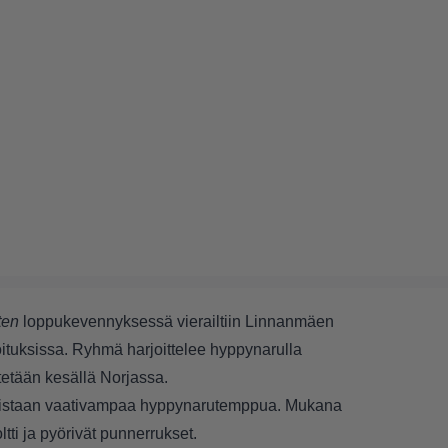
ten
loppukevennyksessä vierailtiin Linnanmäen
tuksissa. Ryhmä harjoittelee hyppynarulla
tetään kesällä Norjassa.
n toistaan vaativampaa hyppynarutemppua. Mukana
tti ja pyörivät punnerrukset.