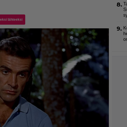
8.
T
S
s
seksi lähteeksi
9.
K
h
o