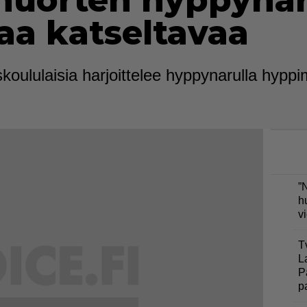
nuorten hyppyna
aa katseltavaa
oululaisia harjoittelee hyppynarulla hyppi
”
h
v
T
L
P
p