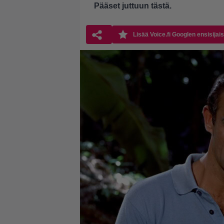
Pääset juttuun
tästä
.
Lisää Voice.fi Googlen ensisijai