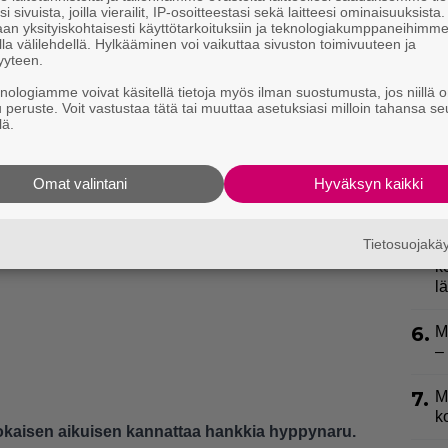
2.
T
i sivuista, joilla vierailit, IP-osoitteestasi sekä laitteesi ominaisuuksista
an yksityiskohtaisesti käyttötarkoituksiin ja teknologiakumppaneihimm
L
la välilehdellä. Hylkääminen voi vaikuttaa sivuston toimivuuteen ja
P
yyteen.
p
knologiamme voivat käsitellä tietoja myös ilman suostumusta, jos niillä o
u peruste. Voit vastustaa tätä tai muuttaa asetuksiasi milloin tahansa se
3.
H
lä.
a
4.
T
Omat valintani
Hyväksyn kaikki
s
Tietosuojak
5.
S
k
l
6.
M
–
7.
M
k
okaisen aikuisen kannattaa hankkia hyppynaru.