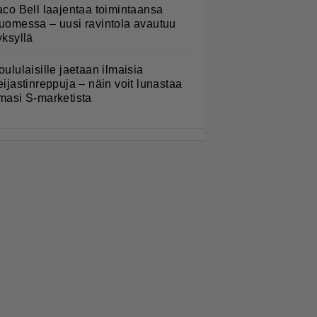
aco Bell laajentaa toimintaansa
uomessa – uusi ravintola avautuu
yksyllä
oululaisille jaetaan ilmaisia
eijastinreppuja – näin voit lunastaa
masi S-marketista