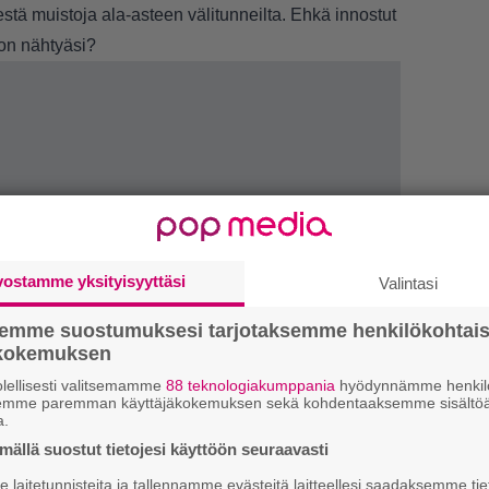
stä muistoja ala-asteen välitunneilta. Ehkä innostut
on nähtyäsi?
vostamme yksityisyyttäsi
Valintasi
semme suostumuksesi tarjotaksemme henkilökohtai
ökokemuksen
lellisesti valitsemamme
88 teknologiakumppania
hyödynnämme henkilö
semme paremman käyttäjäkokemuksen sekä kohdentaaksemme sisältöä
1.
”
a.
h
ällä suostut tietojesi käyttöön seuraavasti
v
laitetunnisteita ja tallennamme evästeitä laitteellesi saadaksemme tie