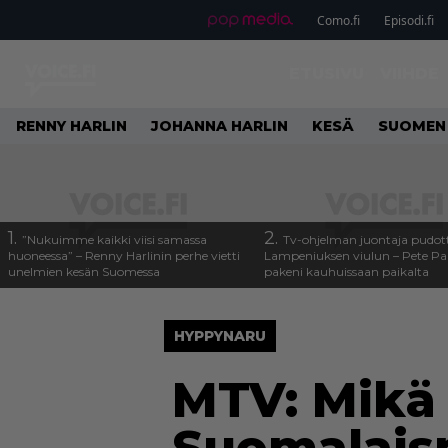
Como.fi
Episodi.fi
ETUSIVU
VIIHDE
RENNY HARLIN
JOHANNA HARLIN
KESÄ
SUOMEN
1.
2.
”Nukuimme kaikki viisi samassa
Tv-ohjelman juontaja pudott
huoneessa” – Renny Harlinin perhe vietti
Lampeniuksen viulun – Pete P
unelmien kesän Suomessa
pakeni kauhuissaan paikalta
HYPPYNARU
MTV: Mikä