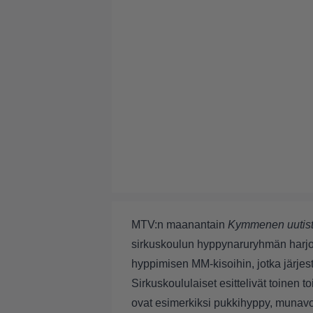
MTV:n maanantain
Kymmenen uutis
sirkuskoulun hyppynaruryhmän harjoi
hyppimisen MM-kisoihin, jotka järjes
Sirkuskoululaiset esittelivät toine
ovat esimerkiksi pukkihyppy, munavol