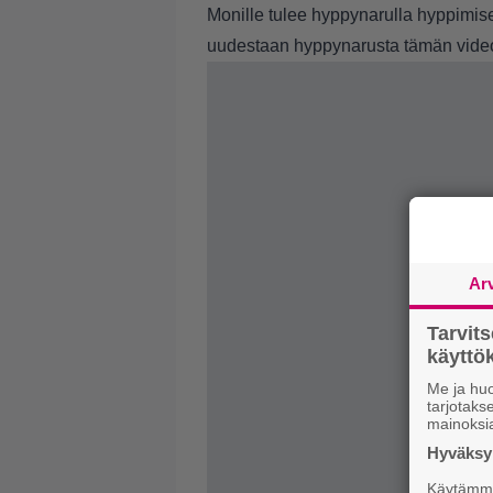
Monille tulee hyppynarulla hyppimise
uudestaan hyppynarusta tämän vide
Ar
Tarvit
käytt
Me ja huo
tarjotak
mainoksi
Hyväksym
Käytämme 