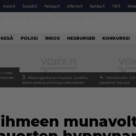
Voice.fi
Soundi.fi
Pelaaja.fi
Inferno.fi
Rumba.fi
Tilt.fi
Metel
MUSIIKKI
ILMIÖT
SUHTEET
KOTI
 KESÄ
POLIISI
RIKOS
HESBURGER
KONKURSSI
i Linda
3.
4.
arkkonen
Hesburgerilta iso muutos: Suosittu
Takaisinveto: Ost
ateria poistuu ja hintoja alennetaan
salaattia? Älä syö
 ihmeen munavolt