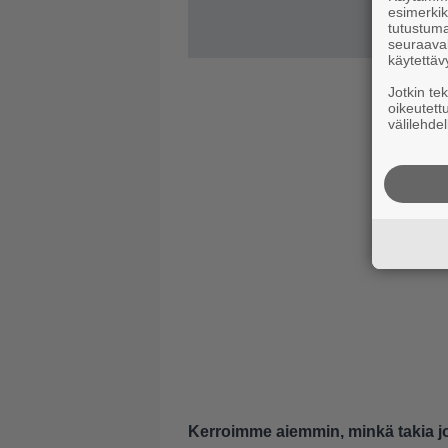
esimerkiks
tutustuma
seuraaval
käytettäv
Jotkin te
oikeutett
välilehdel
Kerroimme aiemmin, minkä takia j