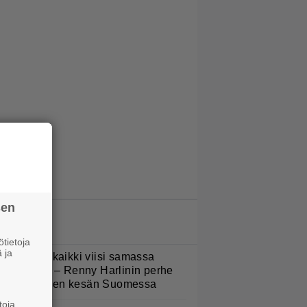
sen
LUETUIMMAT JUTUT
tietoja
 ja
Nukuimme kaikki viisi samassa
uoneessa” – Renny Harlinin perhe
ietti unelmien kesän Suomessa
toja