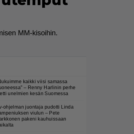
rutemput
misen MM-kisoihin.
LUETUIMMAT NYT
Nukuimme kaikki viisi samassa
uoneessa” – Renny Harlinin perhe
ietti unelmien kesän Suomessa
v-ohjelman juontaja pudotti Linda
ampeniuksen viulun – Pete
arkkonen pakeni kauhuissaan
aikalta