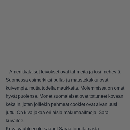
– Amerikkalaiset leivokset ovat tahmeita ja tosi meheviä.
Suomessa esimerkiksi pulla- ja maustekakku ovat
kuivempia, mutta todella maukkaita. Molemmissa on omat
hyvät puolensa. Monet suomalaiset ovat tottuneet kovaan
keksiin, joten joillekin pehmeät cookiet ovat aivan uusi
juttu. On kiva jakaa erilaisia makumaailmoja, Sara
kuvailee.
Kova vauhti ei ole saanut Saraa lopettamasta