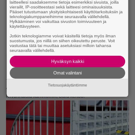
laitteellesi saadaksemme tietoja esimerkiksi sivuista, joilla
vierailit, IP-osoitteestasi sekä laitteesi ominaisuuksista.
Pääset tutustumaan yksityiskohtaisesti käyttötarkoituksiin ja
teknologiakumppaneihimme seuraavalla välilehdellä.
Hylkääminen voi vaikuttaa sivuston toimivuuteen ja
käytettävyyteen.
Jotkin teknologiamme voivat käsitellä tietoja myös ilman
suostumusta, jos niillä on siihen oikeutettu peruste. Voit
vastustaa tätä tai muuttaa asetuksiasi milloin tahansa
seuraavalla välilehdellä.
Hyväksyn kaikki
Omat valintani
– Kun lapset menivät illalla nukkumaan, aloin leipomaan.
Tietosuojakäytäntömme
Aamulla pakkasin tytöt autoon ja menin toimittamaan
leivonnaisia kahviloihin, Sara kertoo.