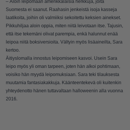
– Aloin leipomaan amerikkalaisia herkkuja, joita
Suomesta ei saanut. Raahasin jenkeistä isoja kasseja
laatikoita, joihin oli valmiiksi sekoitettu keksien ainekset.
Pikkuhiljaa aloin oppia, miten niitä leivotaan itse. Tajusin,
että itse tekemäni olivat parempia, enkä halunnut enää
leipoa niitä boksiversioita. Vältyin myös lisäaineilta, Sara
kertoo.
Äitiyslomalla innostus leipomiseen kasvoi. Usein Sara
leipo myös yli oman tarpeen, joten hän alkoi pohtimaan,
voisiko hän myydä leipomuksiaan. Sara teki tilauksesta
muutamia fantasiakakkuja. Käänteentekevä oli kuitenkin
yhteydenotto hänen tuttavaltaan halloweenin alla vuonna
2016.