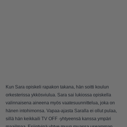
Kun Sara opiskeli rapakon takana, hän soitti koulun
orkesterissa ykkösviulua. Sara sai lukiossa opiskella
valinnaisena aineena myös vaatesuunnittelua, joka on
hänen intohimonsa. Vapaa-ajasta Saralla ei ollut pulaa,
sillä hän keikkaili TV OFF -yhtyeensä kanssa ympäri
maailmaa. Esiintyipä yhtye muun muassa useamman