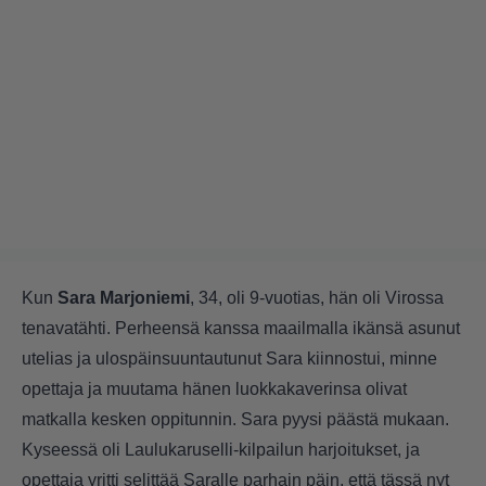
Kun
Sara Marjoniemi
, 34, oli 9-vuotias, hän oli Virossa
tenavatähti. Perheensä kanssa maailmalla ikänsä asunut
utelias ja ulospäinsuuntautunut Sara kiinnostui, minne
opettaja ja muutama hänen luokkakaverinsa olivat
matkalla kesken oppitunnin. Sara pyysi päästä mukaan.
Kyseessä oli Laulukaruselli-kilpailun harjoitukset, ja
opettaja yritti selittää Saralle parhain päin, että tässä nyt