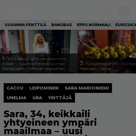
SUSANNA PENTTILÄ
BANGBUS
EPPU NORMAALI
EUROJAC
1.
”Mitä isompi vehje, sen paremmin
2.
kulkee” – Susanna Penttilä suuntasi
Eurojackpotista 80 000 eur
Bangbussinsa Helsingin keskustaan
Suomeen – tänne
CACCU
LEIPOMINEN
SARA MARJONIEMI
UNELMA
URA
YRITTÄJÄ
Sara, 34, keikkaili
yhtyeineen ympäri
maailmaa – uusi