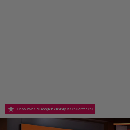
Lisää Voice.fi Googlen ensisijaiseksi lähteeksi