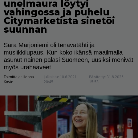
unelmaura löytyi
vahingossa ja puhelu
Citymarketista sinetöi
suunnan
Sara Marjoniemi oli tenavatähti ja
musiikkilupaus. Kun koko ikänsä maailmalla
asunut nainen palasi Suomeen, uusiksi menivät
myös urahaaveet.
Toimittaja:
Henna
Julkaistu:
10.6.2021
Päivitetty:
31.8.2025
Koste
20:45
15:53