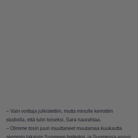
– Vain voittaja julkistettiin, mutta minulle kerrottiin
studiolla, että tulin toiseksi, Sara naurahtaa.
– Olimme tosin juuri muuttaneet muutamaa kuukautta
aiemmin takaisin Suomeen hetkeksi, ja Suomessa asuva