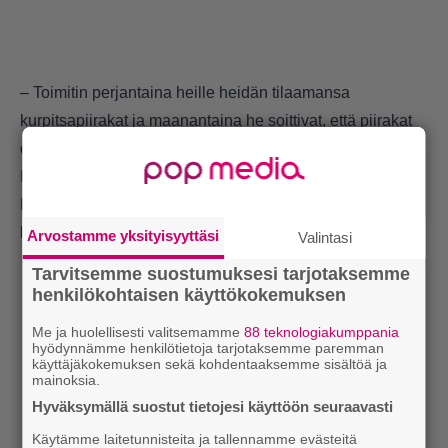
– Toimitin perjantaina heille heidän tilaamansa
kurpitsapiirakat ja maanantaina he soittivat, että piirakat
olivat olleet hitti ja he haluaisivat tilata minulta jatkuvasti.
Minun täytyi perustaa toiminimi, Sara muistelee.
Kysyntää riitti. Seuraavat kaksi vuotta Sara toimittikin
leivonnaisiaan muutamiin kahviloihin.
Arvostamme yksityisyyttäsi
Valintasi
Tarvitsemme suostumuksesi tarjotaksemme
henkilökohtaisen käyttökokemuksen
Me ja huolellisesti valitsemamme
88 teknologiakumppania
hyödynnämme henkilötietoja tarjotaksemme paremman
käyttäjäkokemuksen sekä kohdentaaksemme sisältöä ja
mainoksia.
Hyväksymällä suostut tietojesi käyttöön seuraavasti
Käytämme laitetunnisteita ja tallennamme evästeitä