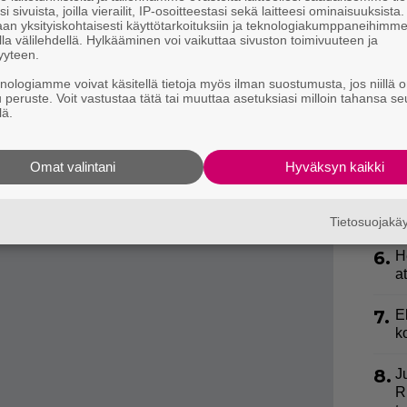
3.
T
opa tuhatta osallistujaa, ja sillä vedotaan
i sivuista, joilla vierailit, IP-osoitteestasi sekä laitteesi ominaisuuksista
L
an yksityiskohtaisesti käyttötarkoituksiin ja teknologiakumppaneihimm
iovarainministeri
Riikka Purraa
lakkauttamaan
la välilehdellä. Hylkääminen voi vaikuttaa sivuston toimivuuteen ja
P
yyteen.
p
knologiamme voivat käsitellä tietoja myös ilman suostumusta, jos niillä o
osoitukset voivat aiheuttaa merkittävää ja
u peruste. Voit vastustaa tätä tai muuttaa asetuksiasi milloin tahansa se
4.
L
oten liikkumiseen kantakaupungin alueella kannattaa
lä.
k
a
män viikon perjantaina, 28.6. klo 15 alkaen ja
Omat valintani
Hyväksyn kaikki
5.
S
elliset Elokapinan mielenosoitukset ovat kestäneet
k
l
Tietosuojak
6.
H
a
7.
E
k
8.
J
R