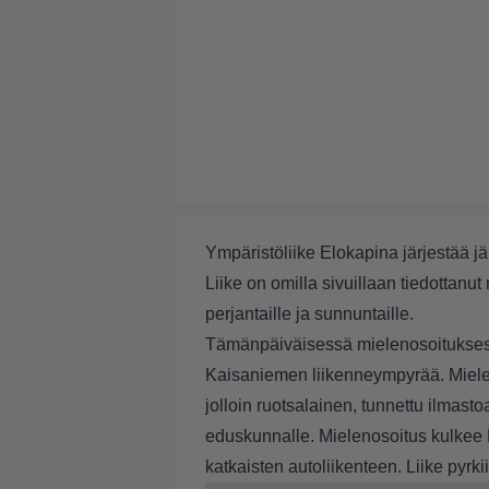
Ympäristöliike Elokapina järjestää jäl
Liike on omilla sivuillaan tiedottanut m
perjantaille ja sunnuntaille.
Tämänpäiväisessä mielenosoituksessa
Kaisaniemen liikenneympyrää. Mielen
jolloin ruotsalainen, tunnettu ilmastoa
eduskunnalle. Mielenosoitus kulkee 
katkaisten autoliikenteen. Liike pyrk