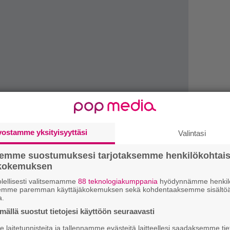
vostamme yksityisyyttäsi
Valintasi
1.
”
semme suostumuksesi tarjotaksemme henkilökohtai
h
ökokemuksen
v
lellisesti valitsemamme
88 teknologiakumppania
hyödynnämme henkilö
2.
semme paremman käyttäjäkokemuksen sekä kohdentaaksemme sisältöä
K
a.
h
o
ällä suostut tietojesi käyttöön seuraavasti
laitetunnisteita ja tallennamme evästeitä laitteellesi saadaksemme tie