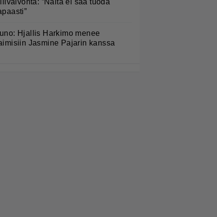
ullivalvonta: ”Näitä ei saa tuoda
apaasti”
uno: Hjallis Harkimo menee
aimisiin Jasmine Pajarin kanssa