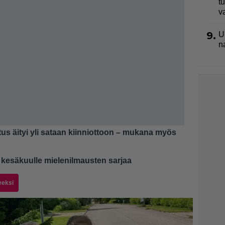
t
v
9.
U
n
us äityi yli sataan kiinniottoon – mukana myös
 kesäkuulle mielenilmausten sarjaa
eeksi