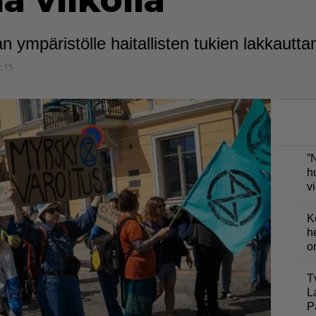
lä viikolla
n ympäristölle haitallisten tukien lakkautta
2:15
”
h
v
K
h
o
T
L
P