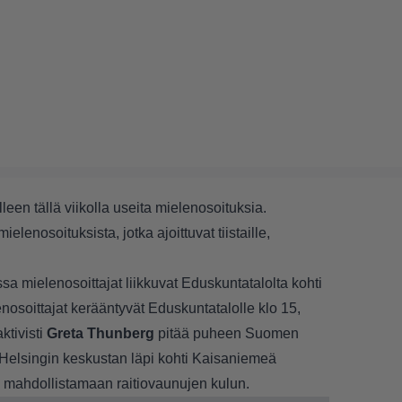
leen tällä viikolla useita mielenosoituksia.
ielenosoituksista, jotka ajoittuvat tiistaille,
 mielenosoittajat liikkuvat Eduskuntatalolta kohti
osoittajat kerääntyvät Eduskuntatalolle klo 15,
ktivisti
Greta Thunberg
pitää puheen Suomen
Helsingin keskustan läpi kohti Kaisaniemeä
ii mahdollistamaan raitiovaunujen kulun.