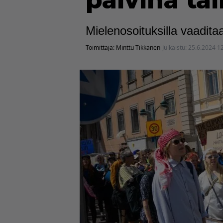
päivinä täl
Mielenosoituksilla vaaditaa
Toimittaja:
Minttu Tikkanen
Julkaistu:
25.6.2024 1