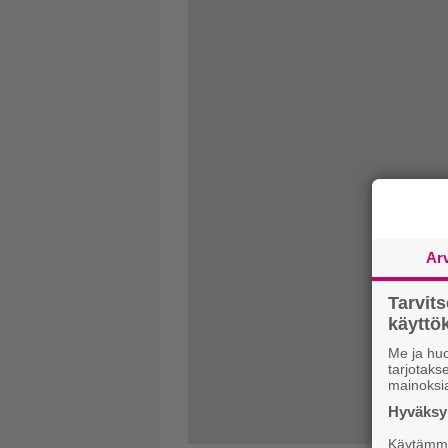
Ar
Tarvit
käytt
Me ja huo
tarjotak
mainoksi
Hyväksym
Käytämme 