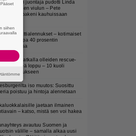
v-ohjelman juontaja pudotti Linda
. Pääset
ampeniuksen viulun – Pete
e
arkkonen pakeni kauhuissaan
aikalta
n siihen
uraavalla
idl aloitti jättialennukset – kotimaiset
asvikset jopa 40 prosentin
lennuksessa
uomeen matkalla olleiden rescue-
oirien hirveä loppu – 10 kuoli
ämpöhalvaukseen
äytäntömme
esburgerilta iso muutos: Suosittu
teria poistuu ja hintoja alennetaan
kaluokkalaisille jaetaan ilmainen
otiavain – katso, mistä sen voi hakea
unayhteys avautuu Suomen ja
uotsin välille – samalla alkaa uusi