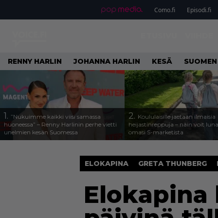
Como.fi
Episodi.fi
ETUSIVU
VIIHDE
RENNY HARLIN
JOHANNA HARLIN
KESÄ
SUOMEN
1.
2.
”Nukuimme kaikki viisi samassa
Koululaisille jaetaan ilmaisia
huoneessa” – Renny Harlinin perhe vietti
heijastinreppuja – näin voit lun
unelmien kesän Suomessa
omasi S-marketista
ELOKAPINA
GRETA THUNBERG
Elokapina 