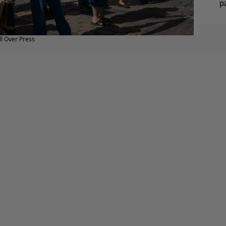
p
l Over Press