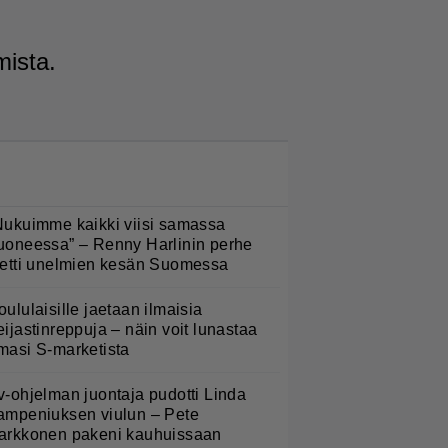
mista.
LUETUIMMAT NYT
Nukuimme kaikki viisi samassa
uoneessa” – Renny Harlinin perhe
ietti unelmien kesän Suomessa
oululaisille jaetaan ilmaisia
eijastinreppuja – näin voit lunastaa
masi S-marketista
v-ohjelman juontaja pudotti Linda
ampeniuksen viulun – Pete
arkkonen pakeni kauhuissaan