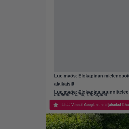
Lue myös:
Elokapinan mielenosoit
alaikäisiä
Lue myös:
Elokapina suunnittelee
Lähteet:
Poliisi
,
Elokapina
Lisää Voice.fi Googlen ensisijaiseksi läht