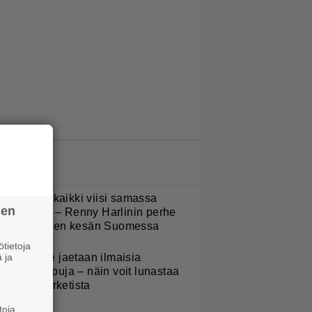
LUETUIMMAT JUTUT
Nukuimme kaikki viisi samassa
sen
uoneessa” – Renny Harlinin perhe
ietti unelmien kesän Suomessa
tietoja
 ja
oululaisille jaetaan ilmaisia
eijastinreppuja – näin voit lunastaa
masi S-marketista
toja