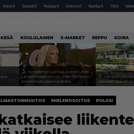
Voice.fi
Soundi.fi
Pelaaja.fi
Inferno.fi
Rumba.fi
Tilt.fi
Metel
MUSIIKKI
ILMIÖT
SUHTEET
KOTI
 KESÄ
KOULULAINEN
S-MARKET
REPPU
KOIRA
3.
Tv-ohjelman juontaja pudotti Linda
4.
astaa
Lampeniuksen viulun – Pete Parkkonen
Lidl aloitti jätti
pakeni kauhuissaan paikalta
kasvikset jopa 40 pr
ILMASTONMUUTOS
MIELENOSOITUS
POLIISI
katkaisee liikent