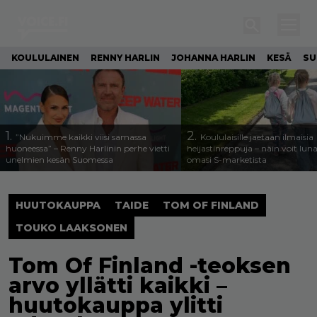
KOULULAINEN
RENNY HARLIN
JOHANNA HARLIN
KESÄ
SU
1.
2.
”Nukuimme kaikki viisi samassa
Koululaisille jaetaan ilmaisia
huoneessa” – Renny Harlinin perhe vietti
heijastinreppuja – näin voit lun
unelmien kesän Suomessa
omasi S-marketista
HUUTOKAUPPA
TAIDE
TOM OF FINLAND
TOUKO LAAKSONEN
Tom Of Finland -teoksen
arvo yllätti kaikki –
huutokauppa ylitti