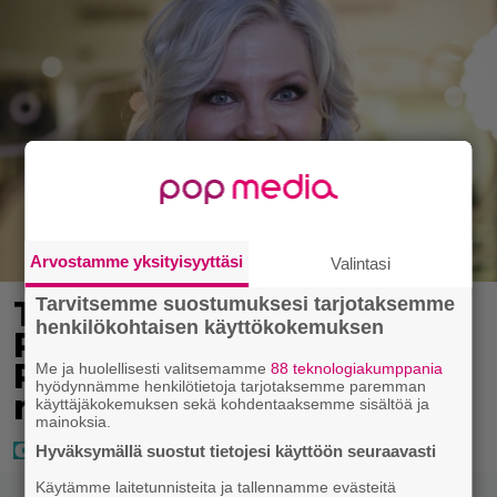
Arvostamme yksityisyyttäsi
Valintasi
Tarvitsemme suostumuksesi tarjotaksemme
Tältä näyttää Vappu
henkilökohtaisen käyttökokemuksen
Pimiän perhelomalla
Portugalissa – ”Kaunis
Me ja huolellisesti valitsemamme
88 teknologiakumppania
hyödynnämme henkilötietoja tarjotaksemme paremman
mekko”
käyttäjäkokemuksen sekä kohdentaaksemme sisältöä ja
mainoksia.
Hyväksymällä suostut tietojesi käyttöön seuraavasti
Käytämme laitetunnisteita ja tallennamme evästeitä