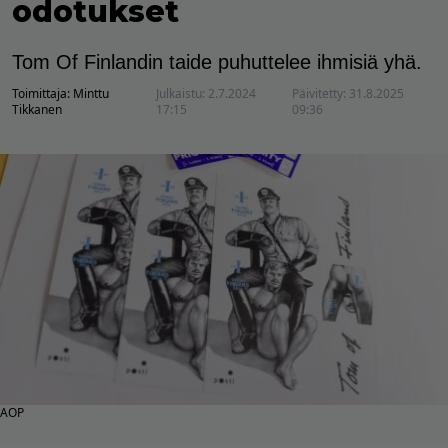
odotukset
Tom Of Finlandin taide puhuttelee ihmisiä yhä.
Toimittaja:
Minttu
Julkaistu:
2.7.2024
Päivitetty:
31.8.2025
Tikkanen
17:15
09:36
AOP