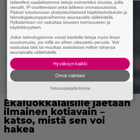
laitteellesi saadaksemme tietoja esimerkiksi sivuista, joilla
vierailit, IP-osoitteestasi sekä laitteesi ominaisuuksista.
Pääset tutustumaan yksityiskohtaisesti käyttötarkoituksiin ja
teknologiakumppaneihimme seuraavalla välilehdellä.
Hylkääminen voi vaikuttaa sivuston toimivuuteen ja
käytettävyyteen.
Jotkin teknologiamme voivat käsitellä tietoja myös ilman
suostumusta, jos niillä on siihen oikeutettu peruste. Voit
vastustaa tätä tai muuttaa asetuksiasi milloin tahansa
seuraavalla välilehdellä.
Hyväksyn kaikki
Omat valintani
Tietosuojakäytäntömme
Ekaluokkalaisille jaetaan
ilmainen kotiavain –
katso, mistä sen voi
hakea