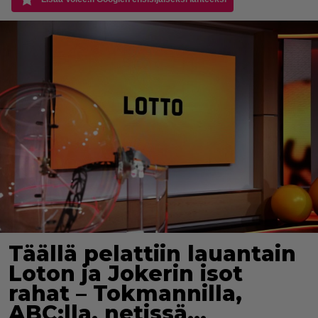
Täällä pelattiin lauantain
Loton ja Jokerin isot
rahat – Tokmannilla,
ABC:lla, netissä…