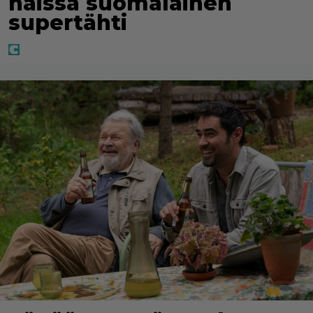
häissä suomalainen
supertähti