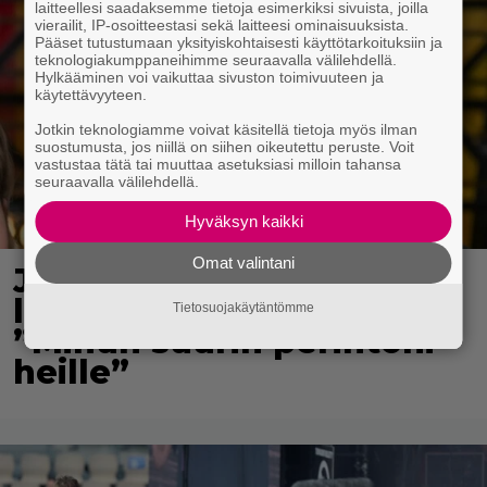
laitteellesi saadaksemme tietoja esimerkiksi sivuista, joilla
vierailit, IP-osoitteestasi sekä laitteesi ominaisuuksista.
Pääset tutustumaan yksityiskohtaisesti käyttötarkoituksiin ja
teknologiakumppaneihimme seuraavalla välilehdellä.
Hylkääminen voi vaikuttaa sivuston toimivuuteen ja
käytettävyyteen.
Jotkin teknologiamme voivat käsitellä tietoja myös ilman
suostumusta, jos niillä on siihen oikeutettu peruste. Voit
vastustaa tätä tai muuttaa asetuksiasi milloin tahansa
seuraavalla välilehdellä.
Hyväksyn kaikki
Omat valintani
Jani Sievinen kokosi
lapsikatraansa yhteen –
Tietosuojakäytäntömme
”Minun suurin perintöni
heille”