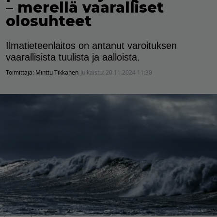
– merellä vaaralliset
olosuhteet
Ilmatieteenlaitos on antanut varoituksen
vaarallisista tuulista ja aalloista.
Toimittaja:
Minttu Tikkanen
Julkaistu:
20.11.2024 11:30