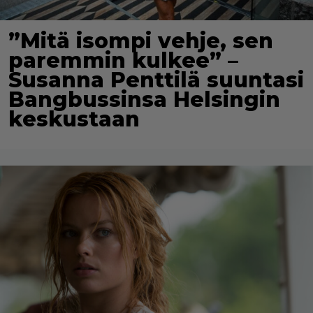
”Mitä isompi vehje, sen
paremmin kulkee” –
Susanna Penttilä suuntasi
Bangbussinsa Helsingin
keskustaan