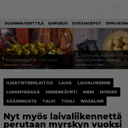
SUSANNA PENTTILÄ
BANGBUS
EUROJACKPOT
EPPU NORM
2.
Syötkö perunoita näin? Tutk
1.
Eurojackpotista 80 000 euroa
löysivät yhteyden vakavaan
Suomeen – tänne
kansansairauteen
ILMATIETEENLAITOS
LAIVA
LAIVALIIKENNE
LUMIMYRÄKKÄ
MERENKÄYNTI
MERI
MYRSKY
SÄÄENNUSTE
TALVI
TUULI
WASALINE
Nyt myös laivaliikennettä
perutaan myrskyn vuoksi