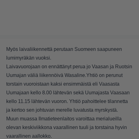
Myös laivaliikennettä perutaan Suomeen saapuneen
lumimyräkän vuoksi.
Laivavuorojaan on ennättänyt perua jo Vaasan ja Ruotsin
Uumajan väliä liikennöivä Wasaline.Yhtiö on perunut
torstain vuoroistaan kaksi ensimmäistä eli Vaasasta
Uumajaan kello 8.00 lähtevän sekä Uumajasta Vaasaan
kello 11.15 lähtevän vuoron. Yhtiö pahoittelee tilannetta
ja kertoo sen johtuvan merelle luvatusta myrskystä.
Muun muassa Ilmatieteenlaitos varoittaa merialueilla
olevan keskiviikkona vaarallinen tuuli ja torstaina hyvin
vaarallinen aallokko.