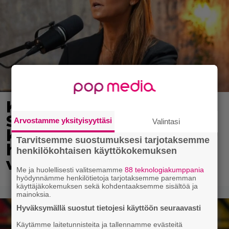
Karita Tykän ja Sami
Saikkosen rakkaus
Arvostamme yksityisyyttäsi
Valintasi
kukoistaa – vähäpukeista
Tarvitsemme suostumuksesi tarjotaksemme
hempeilyä ja leveitä
henkilökohtaisen käyttökokemuksen
virnistyksiä laiturilla
Me ja huolellisesti valitsemamme
88 teknologiakumppania
hyödynnämme henkilötietoja tarjotaksemme paremman
käyttäjäkokemuksen sekä kohdentaaksemme sisältöä ja
mainoksia.
Hyväksymällä suostut tietojesi käyttöön seuraavasti
Käytämme laitetunnisteita ja tallennamme evästeitä