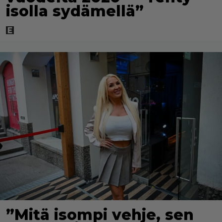
isolla sydämellä”
”Mitä isompi vehje, sen