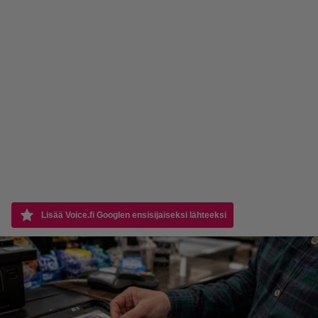
Lisää Voice.fi Googlen ensisijaiseksi lähteeksi