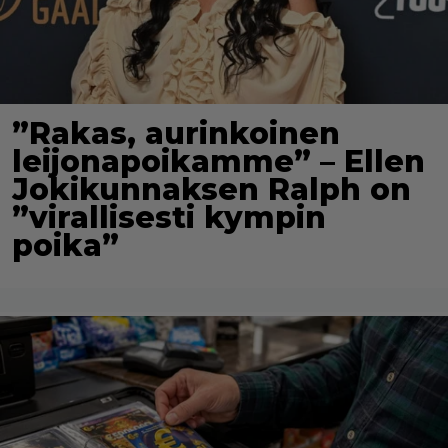
”Rakas, aurinkoinen
leijonapoikamme” – Ellen
Jokikunnaksen Ralph on
”virallisesti kympin
poika”