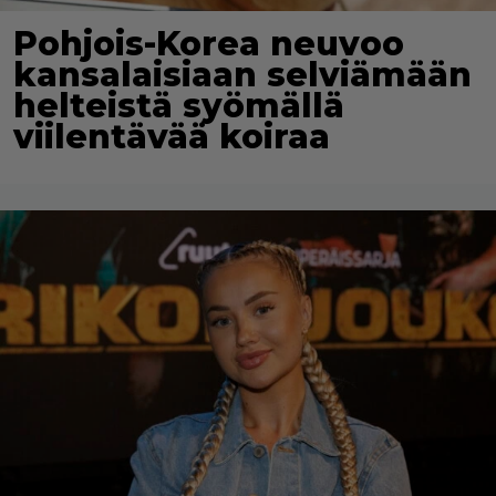
Pohjois-Korea neuvoo
kansalaisiaan selviämään
helteistä syömällä
viilentävää koiraa