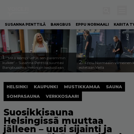
SUSANNA PENTTILÄ
BANGBUS
EPPU NORMAALI
KARITA T
1.
”Mitä isompi vehje, sen paremmin
2.
kulkee” – Susanna Penttilä suuntasi
Eppu Normaalin viimeinen k
Bangbussinsa Helsingin keskustaan
esitetään Ylellä
HELSINKI
KAUPUNKI
MUSTIKKAMAA
SAUNA
SOMPASAUNA
VERKKOSAARI
Suosikkisauna
Helsingissä muuttaa
jälleen – uusi sijainti ja