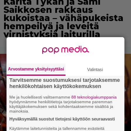
Karita Tykän ja Sami
Saikkosen rakkaus
kukoistaa – vähäpukeista
hempeilyä ja leveitä
virnistyksiä laiturilla
Arvostamme yksityisyyttäsi
Valintasi
Tarvitsemme suostumuksesi tarjotaksemme
henkilökohtaisen käyttökokemuksen
Me ja huolellisesti valitsemamme
88 teknologiakumppania
hyödynnämme henkilötietoja tarjotaksemme paremman
käyttäjäkokemuksen sekä kohdentaaksemme sisältöä ja
mainoksia.
Hyväksymällä suostut tietojesi käyttöön seuraavasti
Käytämme laitetunnisteita ja tallennamme evästeitä