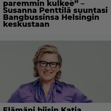
paremmin kulkee” –
Susanna Penttilä suuntasi
Bangbussinsa Helsingin
keskustaan
Elämäni biisin Katja