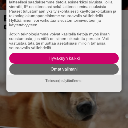
laitteellesi saadaksemme tietoja esimerkiksi sivuista, joilla
vierailit, IP-osoitteestasi sekä laitteesi ominaisuuksista.
Pääset tutustumaan yksityiskohtaisesti käyttötarkoituksiin ja
Eurojackpotista 80 000
teknologiakumppaneihimme seuraavalla välilehdellä.
Hylkääminen voi vaikuttaa sivuston toimivuuteen ja
euroa Suomeen – tänne
käytettävyyteen.
Jotkin teknologiamme voivat käsitellä tietoja myös ilman
suostumusta, jos niillä on siihen oikeutettu peruste. Voit
vastustaa tätä tai muuttaa asetuksiasi milloin tahansa
seuraavalla välilehdellä.
Hyväksyn kaikki
Omat valintani
Tietosuojakäytäntömme