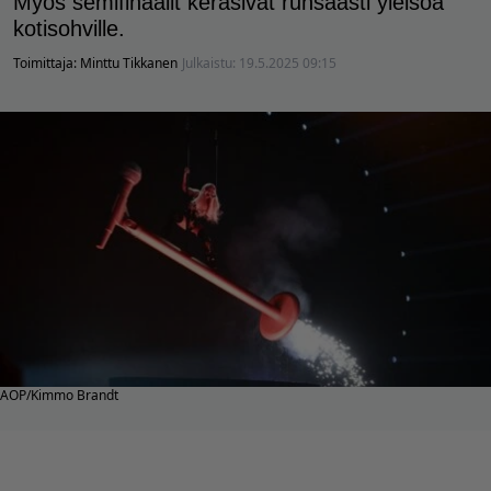
Myös semifinaalit keräsivät runsaasti yleisöä
kotisohville.
Toimittaja:
Minttu Tikkanen
Julkaistu:
19.5.2025 09:15
AOP/Kimmo Brandt