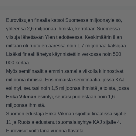
Euroviisujen finaalia katsoi Suomessa miljoonayleisö,
yhteensä 2,6 miljoonaa ihmistä, kerrotaan Suomessa
viisuja lähettävän Ylen tiedotteessa. Keskimäärin illan
mittaan oli ruutujen ääressä noin 1,7 miljoonaa katsojaa.
Lisäksi finaalilähetys käynnistettiin verkossa noin 500
000 kertaa.
Myös semifinaalit aiemmin samalla viikolla kiinnostivat
miljoonia ihmisiä. Ensimmäistä semifinaalia, jossa KAJ
esiintyi, seurasi noin 1,5 miljoonaa ihmistä ja toista, jossa
Erika Vikman
esiintyi, seurasi puolestaan noin 1,6
miljoonaa ihmistä.
Suomen edustaja Erika Vikman sijoittui finaalissa sijalle
11 ja Ruotsia edustanut suomalaisyhtye KAJ sijalle 4.
Euroviisut voitti tänä vuonna Itävalta.