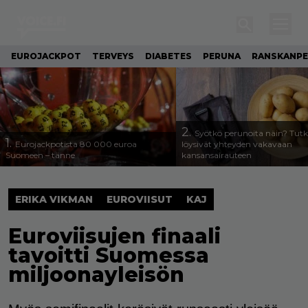
EUROJACKPOT
TERVEYS
DIABETES
PERUNA
RANSKANP
2.
Syötkö perunoita näin? Tutk
1.
Eurojackpotista 80 000 euroa
löysivät yhteyden vakavaan
Suomeen – tänne
kansansairauteen
ERIKA VIKMAN
EUROVIISUT
KAJ
Euroviisujen finaali
tavoitti Suomessa
miljoonayleisön