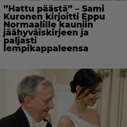
”Hattu päästä” – Sami
Kuronen kirjoitti Eppu
Normaalille kauniin
jäähyväiskirjeen ja
paljasti
lempikappaleensa