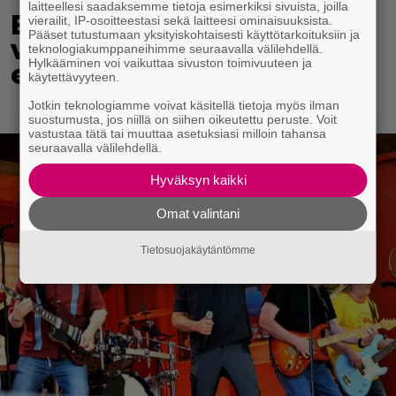
laitteellesi saadaksemme tietoja esimerkiksi sivuista, joilla
Eppu Normaalin
vierailit, IP-osoitteestasi sekä laitteesi ominaisuuksista.
Pääset tutustumaan yksityiskohtaisesti käyttötarkoituksiin ja
viimeinen konsertti
teknologiakumppaneihimme seuraavalla välilehdellä.
Hylkääminen voi vaikuttaa sivuston toimivuuteen ja
esitetään Ylellä
käytettävyyteen.
Jotkin teknologiamme voivat käsitellä tietoja myös ilman
suostumusta, jos niillä on siihen oikeutettu peruste. Voit
vastustaa tätä tai muuttaa asetuksiasi milloin tahansa
seuraavalla välilehdellä.
Hyväksyn kaikki
Omat valintani
Tietosuojakäytäntömme