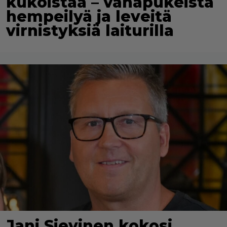
kukoistaa – vähäpukeista
hempeilyä ja leveitä
virnistyksiä laiturilla
Jani Sievinen kokosi