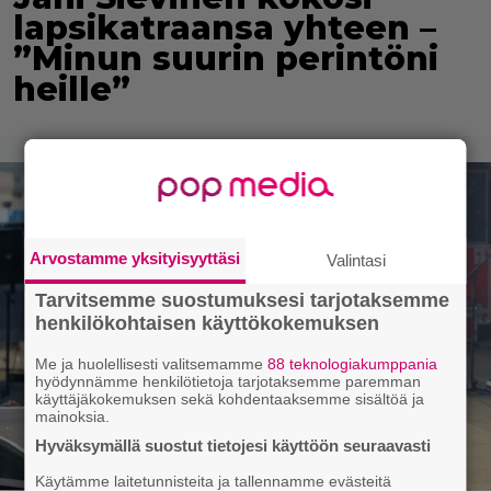
lapsikatraansa yhteen –
”Minun suurin perintöni
heille”
Arvostamme yksityisyyttäsi
Valintasi
Tarvitsemme suostumuksesi tarjotaksemme
henkilökohtaisen käyttökokemuksen
Me ja huolellisesti valitsemamme
88 teknologiakumppania
hyödynnämme henkilötietoja tarjotaksemme paremman
käyttäjäkokemuksen sekä kohdentaaksemme sisältöä ja
mainoksia.
Hyväksymällä suostut tietojesi käyttöön seuraavasti
Käytämme laitetunnisteita ja tallennamme evästeitä