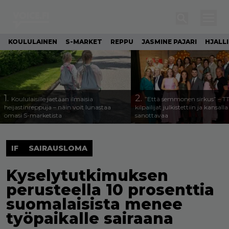
KOULULAINEN
S-MARKET
REPPU
JASMINE PAJARI
HJALL
1.
2.
Koululaisille jaetaan ilmaisia
”Että semmonen sirkus” – T
heijastinreppuja – näin voit lunastaa
kilpailijat julkistettiin ja kansall
omasi S-marketista
sanottavaa
IF
SAIRAUSLOMA
Kyselytutkimuksen
perusteella 10 prosenttia
suomalaisista menee
työpaikalle sairaana