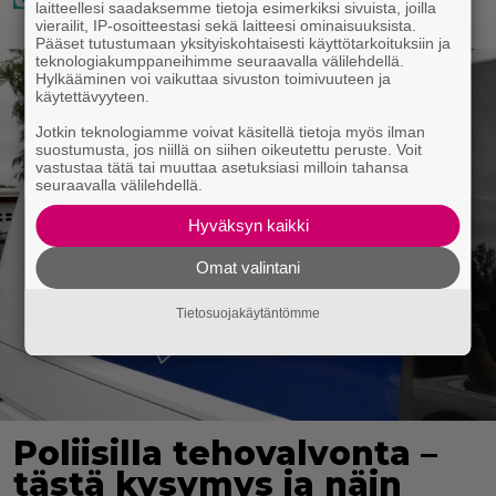
laitteellesi saadaksemme tietoja esimerkiksi sivuista, joilla
vierailit, IP-osoitteestasi sekä laitteesi ominaisuuksista.
Pääset tutustumaan yksityiskohtaisesti käyttötarkoituksiin ja
teknologiakumppaneihimme seuraavalla välilehdellä.
Hylkääminen voi vaikuttaa sivuston toimivuuteen ja
käytettävyyteen.
Jotkin teknologiamme voivat käsitellä tietoja myös ilman
suostumusta, jos niillä on siihen oikeutettu peruste. Voit
vastustaa tätä tai muuttaa asetuksiasi milloin tahansa
seuraavalla välilehdellä.
Hyväksyn kaikki
Omat valintani
Tietosuojakäytäntömme
Poliisilla tehovalvonta –
tästä kysymys ja näin