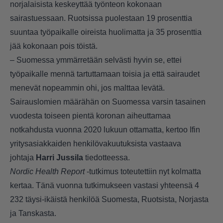
norjalaisista keskeyttää työnteon kokonaan
sairastuessaan. Ruotsissa puolestaan 19 prosenttia
suuntaa työpaikalle oireista huolimatta ja 35 prosenttia
jää kokonaan pois töistä.
– Suomessa ymmärretään selvästi hyvin se, ettei
työpaikalle mennä tartuttamaan toisia ja että sairaudet
menevät nopeammin ohi, jos malttaa levätä.
Sairauslomien määrähän on Suomessa varsin tasainen
vuodesta toiseen pientä koronan aiheuttamaa
notkahdusta vuonna 2020 lukuun ottamatta, kertoo Ifin
yritysasiakkaiden henkilövakuutuksista vastaava
johtaja
Harri Jussila
tiedotteessa.
Nordic Health Report
-tutkimus toteutettiin nyt kolmatta
kertaa. Tänä vuonna tutkimukseen vastasi yhteensä 4
232 täysi-ikäistä henkilöä Suomesta, Ruotsista, Norjasta
ja Tanskasta.