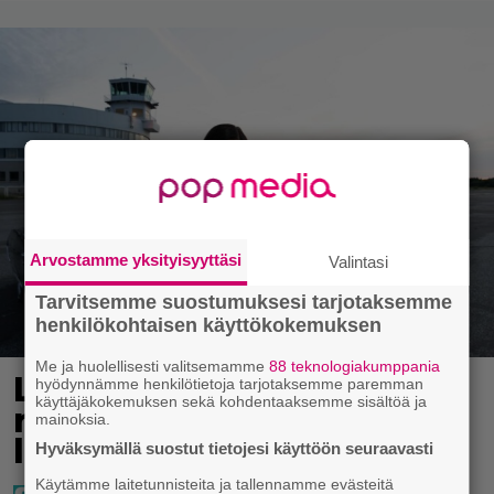
Arvostamme yksityisyyttäsi
Valintasi
Tarvitsemme suostumuksesi tarjotaksemme
henkilökohtaisen käyttökokemuksen
Me ja huolellisesti valitsemamme
88 teknologiakumppania
Laulaja Mirellan
hyödynnämme henkilötietoja tarjotaksemme paremman
käyttäjäkokemuksen sekä kohdentaaksemme sisältöä ja
rantakuvat ovat täynnä
mainoksia.
lomaa, aurinkoa ja iloa
Hyväksymällä suostut tietojesi käyttöön seuraavasti
Käytämme laitetunnisteita ja tallennamme evästeitä