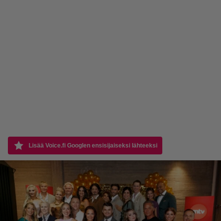
Lisää Voice.fi Googlen ensisijaiseksi lähteeksi