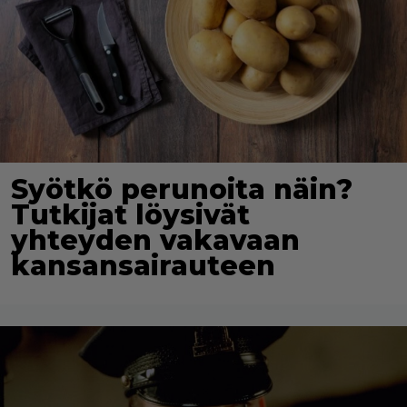
Syötkö perunoita näin?
Tutkijat löysivät
yhteyden vakavaan
kansansairauteen