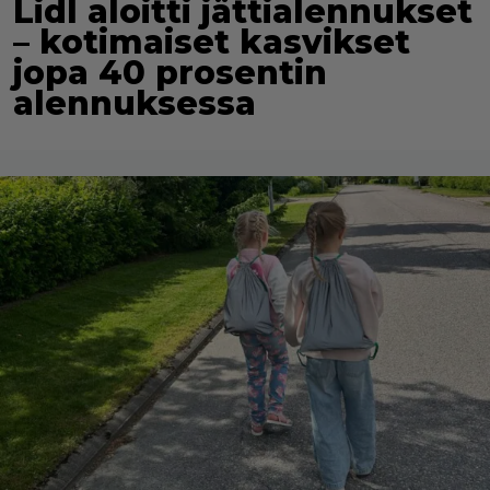
Lidl aloitti jättialennukset
– kotimaiset kasvikset
jopa 40 prosentin
alennuksessa