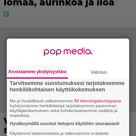
lomaa, aurinkoa ja iloa
Arvostamme yksityisyyttäsi
Valintasi
Tarvitsemme suostumuksesi tarjotaksemme
henkilökohtaisen käyttökokemuksen
Me ja huolellisesti valitsemamme
88 teknologiakumppania
hyödynnämme henkilötietoja tarjotaksemme paremman
käyttäjäkokemuksen sekä kohdentaaksemme sisältöä ja
mainoksia.
Virkavalta takaa-ajoi
Hyväksymällä suostut tietojesi käyttöön seuraavasti
skoottereita –
Käytämme laitetunnisteita ja tallennamme evästeitä