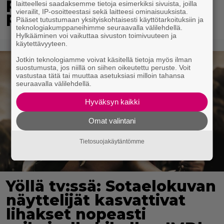
poliisimoottoripyörä teki
laitteellesi saadaksemme tietoja esimerkiksi sivuista, joilla
vierailit, IP-osoitteestasi sekä laitteesi ominaisuuksista.
paosta lyhyen
Pääset tutustumaan yksityiskohtaisesti käyttötarkoituksiin ja
teknologiakumppaneihimme seuraavalla välilehdellä.
Hylkääminen voi vaikuttaa sivuston toimivuuteen ja
käytettävyyteen.
Jotkin teknologiamme voivat käsitellä tietoja myös ilman
suostumusta, jos niillä on siihen oikeutettu peruste. Voit
vastustaa tätä tai muuttaa asetuksiasi milloin tahansa
seuraavalla välilehdellä.
Hyväksyn kaikki
Omat valintani
Tietosuojakäytäntömme
Yöllä tv:ssä: Sotaelokuvan
näyttelijät kasvattivat
lihakset nopeasti