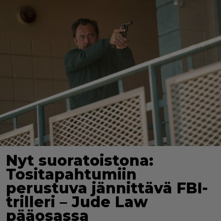
Nyt suoratoistona:
Tositapahtumiin
perustuva jännittävä FBI-
trilleri – Jude Law
pääosassa