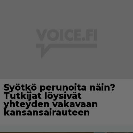
Syötkö perunoita näin?
Tutkijat löysivät
yhteyden vakavaan
kansansairauteen