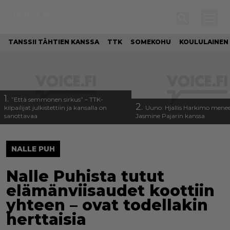
TANSSII TÄHTIEN KANSSA
TTK
SOMEKOHU
KOULULAINEN
1.
”Että semmonen sirkus” – TTK-
2.
kilpailijat julkistettiin ja kansalla on
Uuno: Hjallis Harkimo menee
sanottavaa
Jasmine Pajarin kanssa
NALLE PUH
Nalle Puhista tutut
elämänviisaudet koottiin
yhteen – ovat todellakin
herttaisia