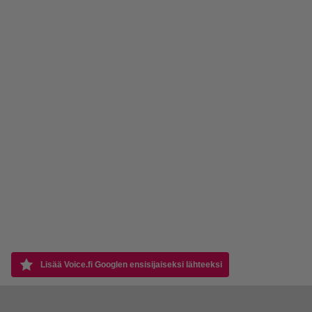
Lisää Voice.fi Googlen ensisijaiseksi lähteeksi