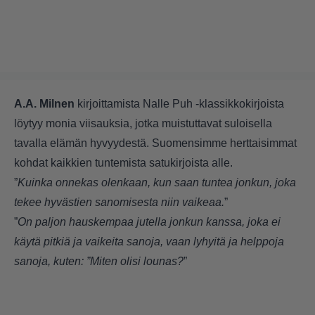
A.A. Milnen
kirjoittamista Nalle Puh -klassikkokirjoista
löytyy monia viisauksia, jotka muistuttavat suloisella
tavalla elämän hyvyydestä. Suomensimme herttaisimmat
kohdat kaikkien tuntemista satukirjoista alle.
”
Kuinka onnekas olenkaan, kun saan tuntea jonkun, joka
tekee hyvästien sanomisesta niin vaikeaa.
”
”
On paljon hauskempaa jutella jonkun kanssa, joka ei
käytä pitkiä ja vaikeita sanoja, vaan lyhyitä ja helppoja
sanoja, kuten: ”Miten olisi lounas?
”