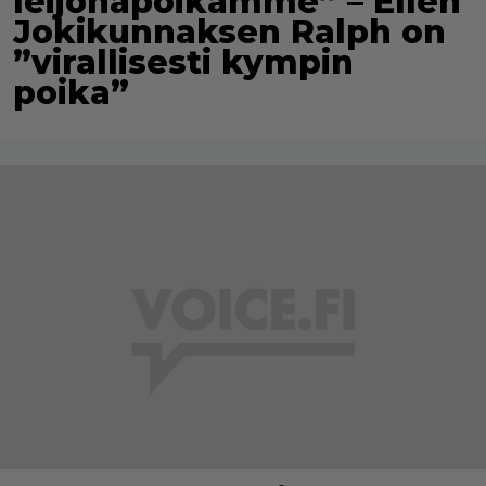
leijonapoikamme” – Ellen
Jokikunnaksen Ralph on
”virallisesti kympin
poika”