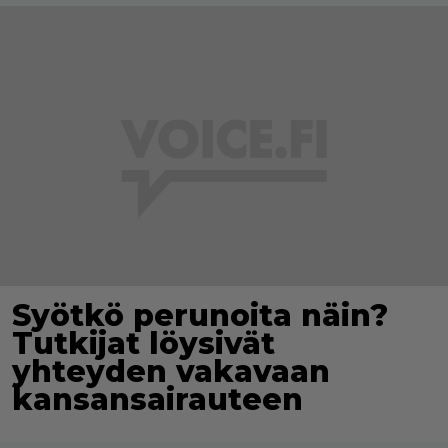
Syötkö perunoita näin?
Tutkijat löysivät
yhteyden vakavaan
kansansairauteen