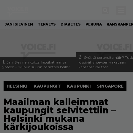
JANI SIEVINEN
TERVEYS
DIABETES
PERUNA
RANSKANPE
2.
Syötkö perunoita näin? Tutk
1.
Jani Sievinen kokosi lapsikatraansa
löysivät yhteyden vakavaan
yhteen – ”Minun suurin perintöni heille”
kansansairauteen
HELSINKI
KAUPUNGIT
KAUPUNKI
SINGAPORE
Maailman kalleimmat
kaupungit selvitettiin –
Helsinki mukana
kärkijoukoissa