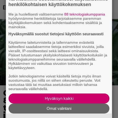
henkilökohtaisen käyttökokemuksen
Me ja huolellisesti valitsemamme
88 teknologiakumppania
hyödynnämme henkilötietoja tarjotaksemme paremman
käyttäjäkokemuksen sekä kohdentaaksemme sisältöä ja
mainoksia.
Hyväksymällä suostut tietojesi käyttöön seuraavasti
Käytämme laitetunnisteita ja tallennamme evästeitä
laitteellesi saadaksemme tietoja esimerkiksi sivuista, joilla
vierailit, IP-osoitteestasi sekä laitteesi ominaisuuksista.
Pääset tutustumaan yksityiskohtaisesti käyttötarkoituksiin ja
teknologiakumppaneihimme seuraavalla välilehdellä.
Hylkääminen voi vaikuttaa sivuston toimivuuteen ja
käytettävyyteen.
Jotkin teknologiamme voivat käsitellä tietoja myös ilman
suostumusta, jos niillä on siihen oikeutettu peruste. Voit
vastustaa tätä tai muuttaa asetuksiasi milloin tahansa
seuraavalla välilehdellä.
Ohjaaja lähti kalppimaan
870 miljoonaa dollaria
Hyväksyn kaikki
tuottaneen elokuvan
Omat valintani
jatko-osasta