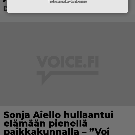
Tietosuojakäytäntömme
Sonja Aiello hullaantui
elämään pienellä
paikkakunnalla – ”Voi