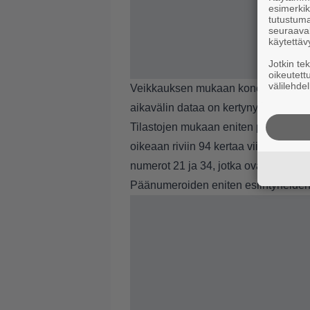
esimerkiks
tutustuma
seuraaval
käytettäv
Jotkin te
oikeutett
välilehdel
Veikkauksen mukaan koneet ovat olle
aikavälin dataa on kertynyt useista t
Tilastojen mukaan eniten päänumero
oikeaan riviin 94 kertaa viimeisen k
numerot 21 ja 34, jotka ovat kumpiki
Päänumeroiden eniten esiintyneide