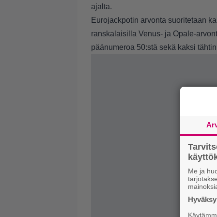
ajalta.
Eurojackpotin arvonta suoritetaan ka
ranskalaisilla Venus- ja Opale-arvonta
päänumeroa 50:stä sekä kaksi tähti
Ar
Tarvit
käytt
Me ja huo
tarjotak
mainoksi
Hyväksym
Käytämme 