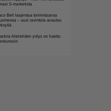
masi S-marketista
aco Bell laajentaa toimintaansa
uomessa – uusi ravintola avautuu
yksyllä
artina Aitolehden yritys on haettu
onkurssiin