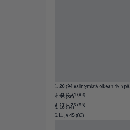
1.
20
(94 esiintymistä oikean rivin 
2.
21
ja
34
(88)
3.
35
(86)
4.
17
ja
23
(85)
5.
16
(84)
6.
11
ja
45
(83)