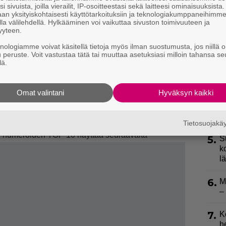
i sivuista, joilla vierailit, IP-osoitteestasi sekä laitteesi ominaisuuksista
an yksityiskohtaisesti käyttötarkoituksiin ja teknologiakumppaneihimm
2.
T
la välilehdellä. Hylkääminen voi vaikuttaa sivuston toimivuuteen ja
L
yyteen.
P
knologiamme voivat käsitellä tietoja myös ilman suostumusta, jos niillä o
p
u peruste. Voit vastustaa tätä tai muuttaa asetuksiasi milloin tahansa se
lä.
et käytössä keväästä 2022 lähtien, ja pitkän
3.
T
uhansista arvonnoista.
s
na esiintynyt numero on 20, joka on noussut
Omat valintani
Hyväksyn kaikki
4.
H
ymmenen vuoden aikana. Toiselle sijalle yltävät
a
n esiintyneet 88 kertaa.
Tietosuojak
n numeroiden TOP 10 näyttää seuraavalta
5.
S
k
l
6.
M
–
7.
K
h