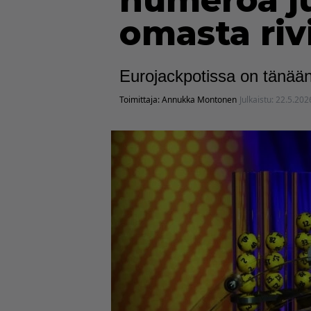
numeroa ju
omasta riv
Eurojackpotissa on tänään
Toimittaja:
Annukka Montonen
Julkaistu:
22.5.202