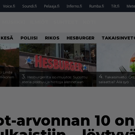
Voice.fi
Soundi.fi
Pelaaja.fi
Inferno.fi
Rumba.fi
Tilt.fi
Metel
MUSIIKKI
ILMIÖT
SUHTEET
KOTI
 KESÄ
POLIISI
RIKOS
HESBURGER
TAKAISINVET
i Linda
3.
4.
arkkonen
Hesburgerilta iso muutos: Suosittu
Takaisinveto: Ost
ateria poistuu ja hintoja alennetaan
salaattia? Älä syö
ot-arvonnan 10 o