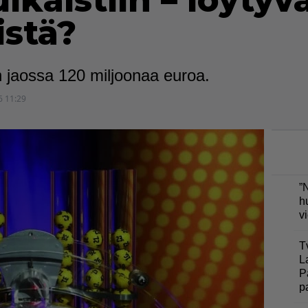
lkaistiin – löytyv
istä?
 jaossa 120 miljoonaa euroa.
6 11:29
”
h
v
T
L
P
p