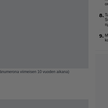
o
8.
T
S
s
9.
M
k
päänumerona viimeisen 10 vuoden aikana)