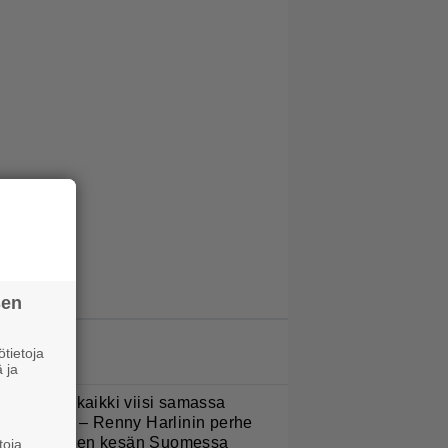
sen
LUETUIMMAT JUTUT
tietoja
 ja
Nukuimme kaikki viisi samassa
uoneessa” – Renny Harlinin perhe
ietti unelmien kesän Suomessa
toja