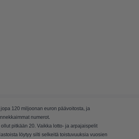
 jopa 120 miljoonan euron päävoitosta, ja
t onnekkaimmat numerot.
ut pitkään 20. Vaikka lotto- ja arpajaispelit
astoista löytyy silti selkeitä toistuvuuksia vuosien