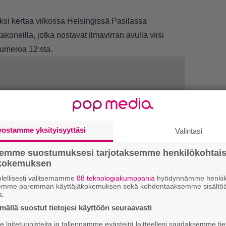
ksi kertaa viikossa Helsingissä Pasilassa
koneilla, jotka nostavat ilmavirran avulla viisi
numeroa 12:sta.
vostamme yksityisyyttäsi
Valintasi
semme suostumuksesi tarjotaksemme henkilökohtai
ökokemuksen
lellisesti valitsemamme
88 teknologiakumppania
hyödynnämme henkilö
semme paremman käyttäjäkokemuksen sekä kohdentaaksemme sisältöä
a.
1.
”
ällä suostut tietojesi käyttöön seuraavasti
h
v
laitetunnisteita ja tallennamme evästeitä laitteellesi saadaksemme tie