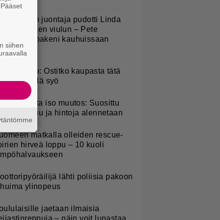
. Pääset
e
v-ohjelman juontaja pudotti Linda
ampeniuksen viulun – Pete
arkkonen pakeni kauhuissaan
n siihen
aikalta
uraavalla
akaisinveto: Ostitko kaupasta tätä
alaattia? Älä syö
esburgerilta iso muutos: Suosittu
teria poistuu ja hintoja alennetaan
äytäntömme
uomeen matkalla olleiden rescue-
oirien hirveä loppu – 10 kuoli
ämpöhalvaukseen
oottoripyöräilijä lähti poliisia pakoon
 huima ylinopeus
oululaisille jaetaan ilmaisia
eijastinreppuja – näin voit lunastaa