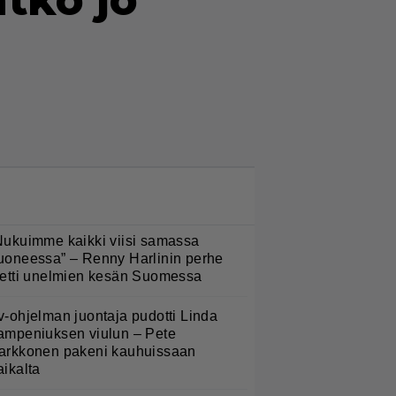
ätkö jo
LUETUIMMAT NYT
Nukuimme kaikki viisi samassa
uoneessa” – Renny Harlinin perhe
ietti unelmien kesän Suomessa
v-ohjelman juontaja pudotti Linda
ampeniuksen viulun – Pete
arkkonen pakeni kauhuissaan
aikalta