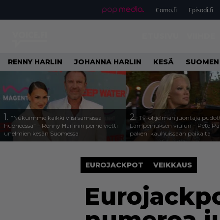
Como.fi
Episodi.fi
ETUSIVU
VIIHDE
RENNY HARLIN
JOHANNA HARLIN
KESÄ
SUOMEN
1.
2.
”Nukuimme kaikki viisi samassa
Tv-ohjelman juontaja pudott
huoneessa” – Renny Harlinin perhe vietti
Lampeniuksen viulun – Pete P
unelmien kesän Suomessa
pakeni kauhuissaan paikalta
EUROJACKPOT
VEIKKAUS
Eurojackp