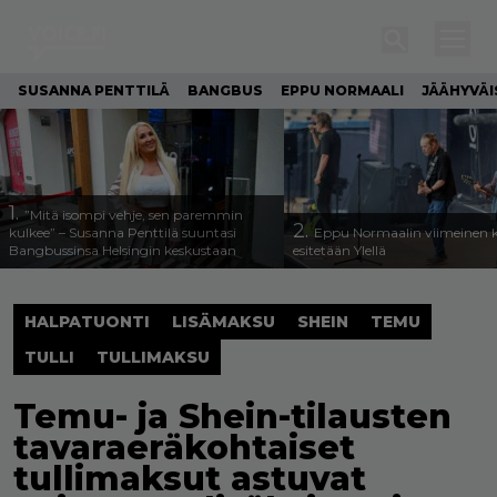
SUSANNA PENTTILÄ
BANGBUS
EPPU NORMAALI
JÄÄHYVÄI
1.
”Mitä isompi vehje, sen paremmin
2.
kulkee” – Susanna Penttilä suuntasi
Eppu Normaalin viimeinen k
Bangbussinsa Helsingin keskustaan
esitetään Ylellä
HALPATUONTI
LISÄMAKSU
SHEIN
TEMU
TULLI
TULLIMAKSU
Temu- ja Shein-tilausten
tavaraeräkohtaiset
tullimaksut astuvat