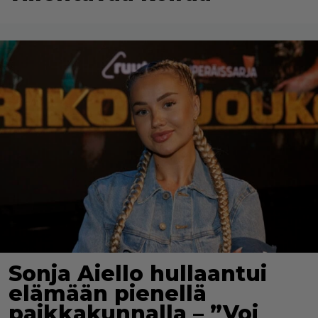
Sonja Aiello hullaantui
elämään pienellä
paikkakunnalla – ”Voi