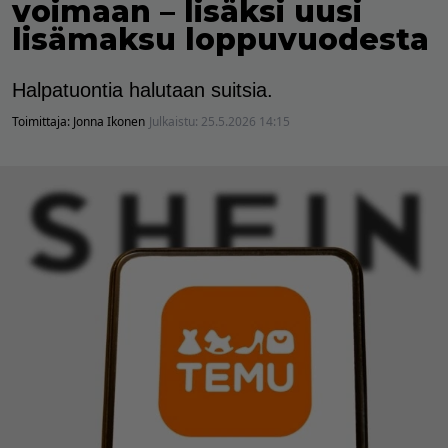
voimaan – lisäksi uusi
lisämaksu loppuvuodesta
Halpatuontia halutaan suitsia.
Toimittaja:
Jonna Ikonen
Julkaistu:
25.5.2026 14:15