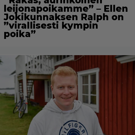
”Rakas, aurinkoinen
leijonapoikamme” – Ellen
Jokikunnaksen Ralph on
”virallisesti kympin
poika”