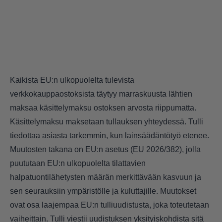
Kaikista EU:n ulkopuolelta tulevista
verkkokauppaostoksista täytyy marraskuusta lähtien
maksaa käsittelymaksu ostoksen arvosta riippumatta.
Käsittelymaksu maksetaan tullauksen yhteydessä. Tulli
tiedottaa asiasta tarkemmin, kun lainsäädäntötyö etenee.
Muutosten takana on EU:n asetus (EU 2026/382), jolla
puututaan EU:n ulkopuolelta tilattavien
halpatuontilähetysten määrän merkittävään kasvuun ja
sen seurauksiin ympäristölle ja kuluttajille. Muutokset
ovat osa laajempaa EU:n tulliuudistusta, joka toteutetaan
vaiheittain. Tulli viestii uudistuksen yksityiskohdista sitä