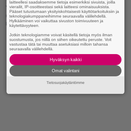
laitteellesi saadaksemme tietoja esimerkiksi sivuista, joilla
vierailit, IP-osoitteestasi sekä laitteesi ominaisuuksista.
Viallisista tuotantoeristä koituu työntekijöille
Pääset tutustumaan yksityiskohtaisesti käyttötarkoituksiin ja
rangaistuksia, muun muassa sakkoja tai virheiden
teknologiakumppaneihimme seuraavalla välilehdellä.
Hylkääminen voi vaikuttaa sivuston toimivuuteen ja
korjaamista omalla ajalla ilman korvausta.
käytettävyyteen.
Jotkin teknologiamme voivat käsitellä tietoja myös ilman
suostumusta, jos niillä on siihen oikeutettu peruste. Voit
vastustaa tätä tai muuttaa asetuksiasi milloin tahansa
seuraavalla välilehdellä.
Hyväksyn kaikki
Omat valintani
Tietosuojakäytäntömme