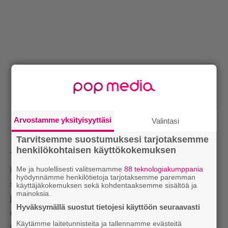
Arvostamme yksityisyyttäsi
Valintasi
Tarvitsemme suostumuksesi tarjotaksemme
henkilökohtaisen käyttökokemuksen
Toinen huolenaihe ovat tehtaiden työntekijöiden
Me ja huolellisesti valitsemamme
88 teknologiakumppania
ihmisoikeudet. Suomen ammattiliittojen
hyödynnämme henkilötietoja tarjotaksemme paremman
solidaarisuuskeskus kertoi
vuonna 2024
käyttäjäkokemuksen sekä kohdentaaksemme sisältöä ja
mainoksia.
julkaisemassaan artikkelissa
75 tunnin työviikkojen
Hyväksymällä suostut tietojesi käyttöön seuraavasti
olevan tavallisia Sheinin tehtaissa.
Käytämme laitetunnisteita ja tallennamme evästeitä
Osa työntekijöistä työskentelee jopa tätäkin enemmän.