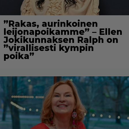
”Rakas, aurinkoinen
leijonapoikamme” – Ellen
Jokikunnaksen Ralph on
”virallisesti kympin
poika”