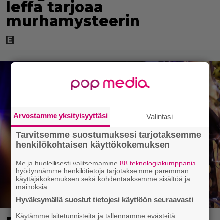
leffa tarjoaa
murhamysteerin
Arvostamme yksityisyyttäsi
Valintasi
Tarvitsemme suostumuksesi tarjotaksemme
henkilökohtaisen käyttökokemuksen
Me ja huolellisesti valitsemamme
88 teknologiakumppania
hyödynnämme henkilötietoja tarjotaksemme paremman
käyttäjäkokemuksen sekä kohdentaaksemme sisältöä ja
mainoksia.
Hyväksymällä suostut tietojesi käyttöön seuraavasti
Käytämme laitetunnisteita ja tallennamme evästeitä