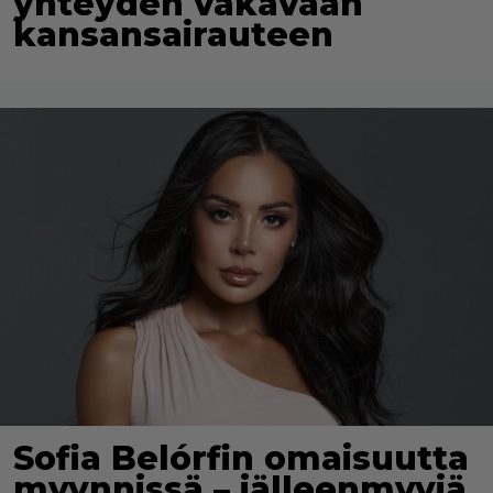
yhteyden vakavaan
kansansairauteen
Sofia Belórfin omaisuutta
myynnissä – jälleenmyyjä