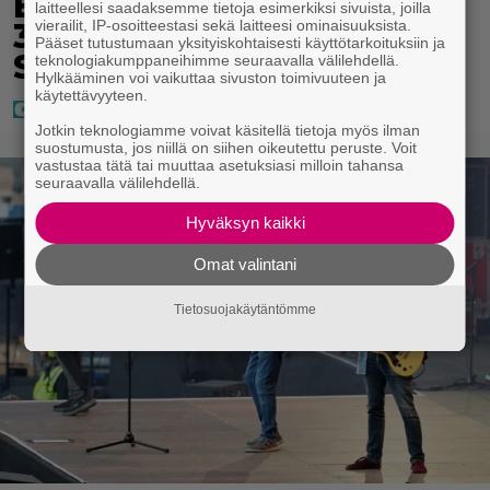
Eurojackpotissa poksahti
laitteellesi saadaksemme tietoja esimerkiksi sivuista, joilla
32,7 miljoonaa, ja tänne
vierailit, IP-osoitteestasi sekä laitteesi ominaisuuksista.
Pääset tutustumaan yksityiskohtaisesti käyttötarkoituksiin ja
Suomen isoin voitto meni
teknologiakumppaneihimme seuraavalla välilehdellä.
Hylkääminen voi vaikuttaa sivuston toimivuuteen ja
käytettävyyteen.
Jotkin teknologiamme voivat käsitellä tietoja myös ilman
suostumusta, jos niillä on siihen oikeutettu peruste. Voit
vastustaa tätä tai muuttaa asetuksiasi milloin tahansa
seuraavalla välilehdellä.
Hyväksyn kaikki
Omat valintani
Tietosuojakäytäntömme