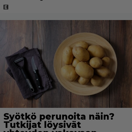
Syötkö perunoita näin?
Tutkijat löysivät