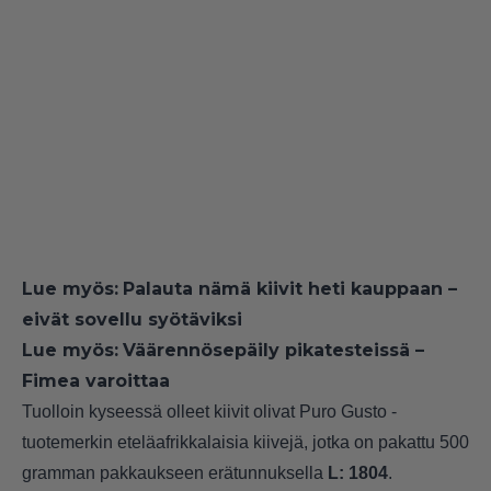
Lue myös:
Palauta nämä kiivit heti kauppaan –
eivät sovellu syötäviksi
Lue myös:
Väärennösepäily pikatesteissä –
Fimea varoittaa
Tuolloin kyseessä olleet kiivit olivat Puro Gusto -
tuotemerkin eteläafrikkalaisia kiivejä, jotka on pakattu 500
gramman pakkaukseen erätunnuksella
L: 1804
.