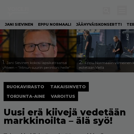
JANI SIEVINEN
EPPU NORMAALI
JÄÄHYVÄISKONSERTTI
TE
1.
2.
Jani Sievinen kokosi lapsikatraansa
Eppu Normaalin viimeinen k
yhteen – ”Minun suurin perintöni heille”
esitetään Ylellä
RUOKAVIRASTO
TAKAISINVETO
TORJUNTA-AINE
VAROITUS
Uusi erä kiivejä vedetään
markkinoilta – älä syö!