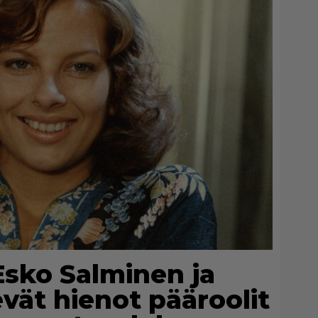
Esko Salminen ja
evät hienot pääroolit