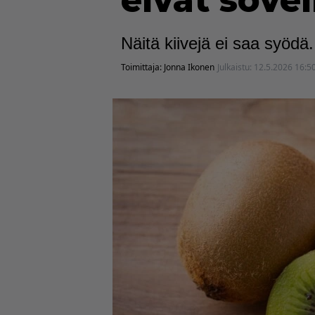
eivät sovel
Näitä kiivejä ei saa syödä.
Toimittaja:
Jonna Ikonen
Julkaistu:
12.5.2026 16:5