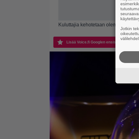
esimerkiks
tutustuma
seuraaval
käytettäv
Kuluttajia kehotetaan olemaan yhtey
Jotkin te
oikeutett
välilehdel
Lisää Voice.fi Googlen ensisijaiseksi läht