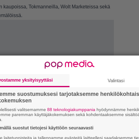
 kaupoissa, Tokmanneilla, Wolt Marketeissa sekä
ymälöissä.
vostamme yksityisyyttäsi
Valintasi
semme suostumuksesi tarjotaksemme henkilökohtai
ökokemuksen
lellisesti valitsemamme
88 teknologiakumppania
hyödynnämme henkilö
1.
J
semme paremman käyttäjäkokemuksen sekä kohdentaaksemme sisältöä
y
a.
h
ällä suostut tietojesi käyttöön seuraavasti
2.
S
laitetunnisteita ja tallennamme evästeitä laitteellesi saadaksemme tie