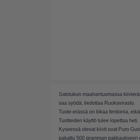
Satotukun maahantuomassa kiivierässä
saa syödä, tiedottaa Ruokavirasto.
Tuote-erässä on liikaa fentionia, eikä 
Tuotteiden käyttö tulee lopettaa heti.
Kyseessä olevat kiivit ovat Puro Gusto
pakattu 500 gramman pakkaukseen erä