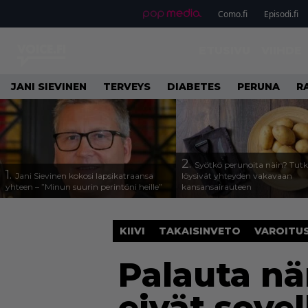
Como.fi
Episodi.fi
ETUSIVU
VIIHDE
JANI SIEVINEN
TERVEYS
DIABETES
PERUNA
R
2.
Syötkö perunoita näin? Tutk
1.
Jani Sievinen kokosi lapsikatraansa
löysivät yhteyden vakavaan
yhteen – ”Minun suurin perintöni heille”
kansansairauteen
KIIVI
TAKAISINVETO
VAROITU
Palauta nä