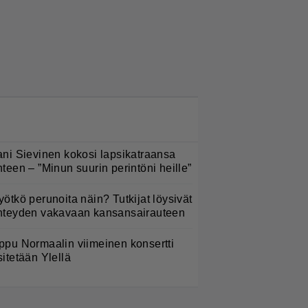
LUETUIMMAT NYT
ani Sievinen kokosi lapsikatraansa
hteen – ”Minun suurin perintöni heille”
yötkö perunoita näin? Tutkijat löysivät
hteyden vakavaan kansansairauteen
ppu Normaalin viimeinen konsertti
sitetään Ylellä