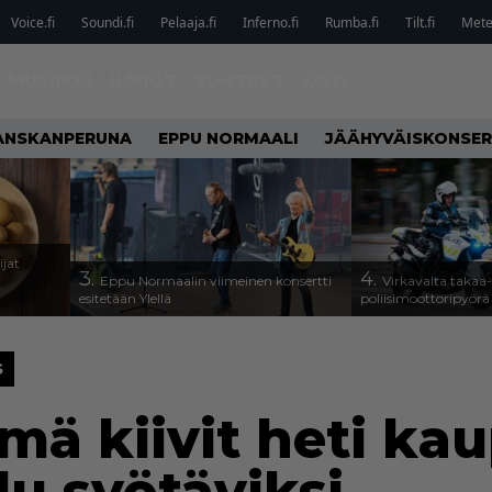
Voice.fi
Soundi.fi
Pelaaja.fi
Inferno.fi
Rumba.fi
Tilt.fi
Metel
MUSIIKKI
ILMIÖT
SUHTEET
KOTI
ANSKANPERUNA
EPPU NORMAALI
JÄÄHYVÄISKONSER
ijat
3.
4.
Eppu Normaalin viimeinen konsertti
Virkavalta takaa-a
esitetään Ylellä
poliisimoottoripyörä
S
mä kiivit heti ka