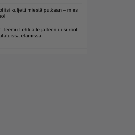
oliisi kuljetti miestä putkaan – mies
uoli
L: Teemu Lehtilälle jälleen uusi rooli
alatuissa elämissä