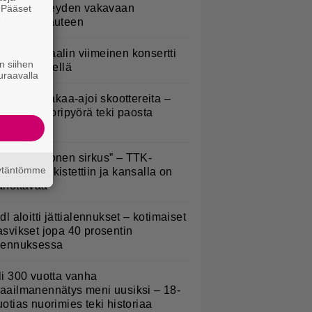
öysivät yhteyden vakavaan
. Pääset
e
ansansairauteen
ppu Normaalin viimeinen konsertti
n siihen
sitetään Ylellä
uraavalla
irkavalta takaa-ajoi skoottereita –
oliisimoottoripyörä teki paosta
yhyen
Että semmonen sirkus” – TTK-
äytäntömme
lpailijat julkistettiin ja kansalla on
anottavaa
idl aloitti jättialennukset – kotimaiset
asvikset jopa 40 prosentin
lennuksessa
li 300 vuotta vanha
aailmanennätys meni uusiksi – 18-
uotias nuorimies teki historiaa