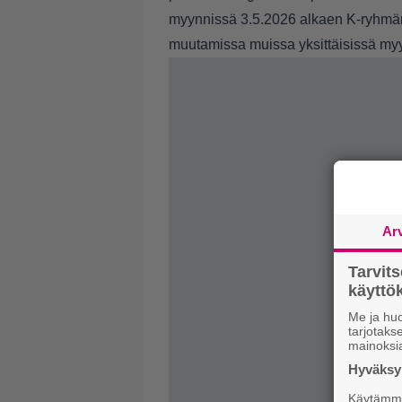
myynnissä 3.5.2026 alkaen K-ryhmän
muutamissa muissa yksittäisissä my
Ar
Tarvit
käytt
Me ja huo
tarjotak
mainoksi
Hyväksym
Käytämme 