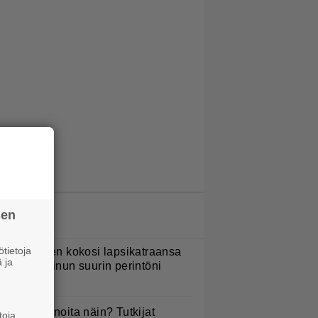
sen
LUETUIMMAT JUTUT
tietoja
ani Sievinen kokosi lapsikatraansa
 ja
hteen – ”Minun suurin perintöni
eille”
yötkö perunoita näin? Tutkijat
toja