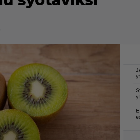
lu syötäviksi
0
J
y
S
y
E
e