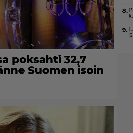
8.
P
k
9.
I
S
a poksahti 32,7
tänne Suomen isoin