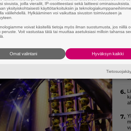
l
i sivuista, joilla vierailit, IP-osoitteestasi sekä laitteesi ominaisuuksista
an yksityiskohtaisesti käyttötarkoituksiin ja teknologiakumppaneihimm
k
la välilehdellä. Hylkääminen voi vaikuttaa sivuston toimivuuteen ja
yyteen.
3.
E
dessä tuotteen ostopaikkaan palautusta varten.
knologiamme voivat käsitellä tietoja myös ilman suostumusta, jos niillä o
e
u peruste. Voit vastustaa tätä tai muuttaa asetuksiasi milloin tahansa se
lä.
eeksi
4.
V
p
l
Omat valintani
Hyväksyn kaikki
5.
”
Tietosuojak
ki
s
6.
L
k
a
7.
Y
m
v