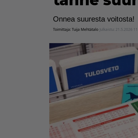
tänne suun
Onnea suuresta voitosta!
Toimittaja:
Tuija Mehtätalo
Julkaistu:
21.5.2026 11