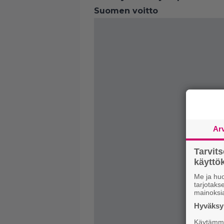
Suomen voitto
Ar
Tarvit
käytt
Me ja huo
tarjotak
mainoksi
Hyväksym
Käytämme 