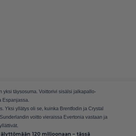
 yksi täysosuma. Voittorivi sisälsi jalkapallo-
 ja Espanjassa.
. Yksi yllätys oli se, kuinka Brentfodin ja Crystal
 Sunderlandin voitto vieraissa Evertonia vastaan ja
lättivät.
 älyttömään 120 miljoonaan – tässä