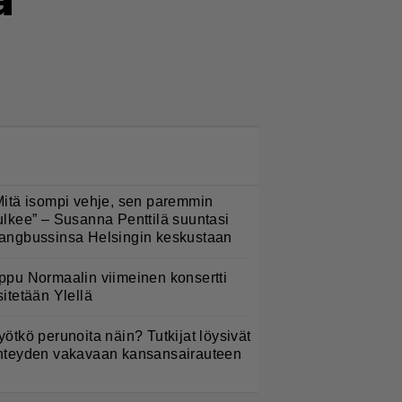
a
LUETUIMMAT NYT
Mitä isompi vehje, sen paremmin
ulkee” – Susanna Penttilä suuntasi
angbussinsa Helsingin keskustaan
ppu Normaalin viimeinen konsertti
sitetään Ylellä
yötkö perunoita näin? Tutkijat löysivät
hteyden vakavaan kansansairauteen