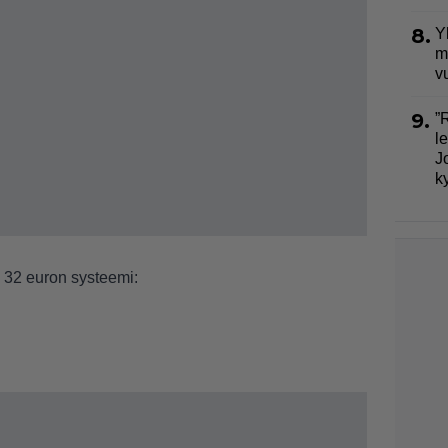
8.
Y
m
v
9.
”
l
J
k
n 32 euron systeemi: