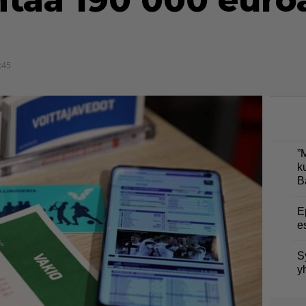
taa 190 000 euro
:45
”
k
B
E
e
S
y