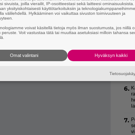
l
i sivuista, joilla vierailit, IP-osoitteestasi sekä laitteesi ominaisuuksista
an yksityiskohtaisesti käyttötarkoituksiin ja teknologiakumppaneihimm
k
la välilehdellä. Hylkääminen voi vaikuttaa sivuston toimivuuteen ja
to on 190 346 euroa. Täysosuman osuus siitä on
yyteen.
3.
E
ttoja vielä pienemmistä järjestelmään osuneista
knologiamme voivat käsitellä tietoja myös ilman suostumusta, jos niillä o
e
u peruste. Voit vastustaa tätä tai muuttaa asetuksiasi milloin tahansa se
lä.
alta, joka saa voittorahat suoraan pelitililleen.
4.
E
S
alle voittajalle Lohjalle! Nettipelaajan 32 euron
Omat valintani
Hyväksyn kaikki
rin Vakio-voitto, onnittelee Veikkauksen
5.
J
ta.
y
Tietosuojak
h
6.
K
r
h
la
7.
P
s
v