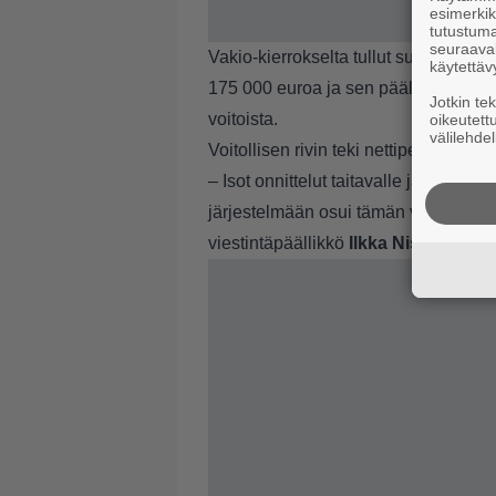
esimerkiks
tutustuma
seuraaval
Vakio-kierrokselta tullut suuri voit
käytettäv
175 000 euroa ja sen päälle tuli voi
Jotkin te
voitoista.
oikeutett
välilehdel
Voitollisen rivin teki nettipelaaja Lohj
– Isot onnittelut taitavalle ja onnekka
järjestelmään osui tämän vuoden suu
viestintäpäällikkö
Ilkka Nisula
voitos