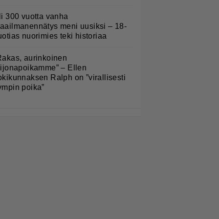
li 300 vuotta vanha
aailmanennätys meni uusiksi – 18-
uotias nuorimies teki historiaa
Rakas, aurinkoinen
eijonapoikamme” – Ellen
okikunnaksen Ralph on ”virallisesti
ympin poika”