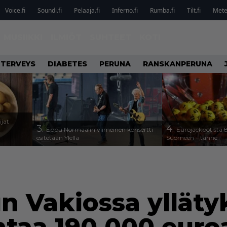
Voice.fi
Soundi.fi
Pelaaja.fi
Inferno.fi
Rumba.fi
Tilt.fi
Metel
MUSIIKKI
ILMIÖT
SUHTEET
KOTI
TERVEYS
DIABETES
PERUNA
RANSKANPERUNA
ijat
3.
4.
Eppu Normaalin viimeinen konsertti
Eurojackpotista
esitetään Ylellä
Suomeen – tänne
n Vakiossa yllätyk