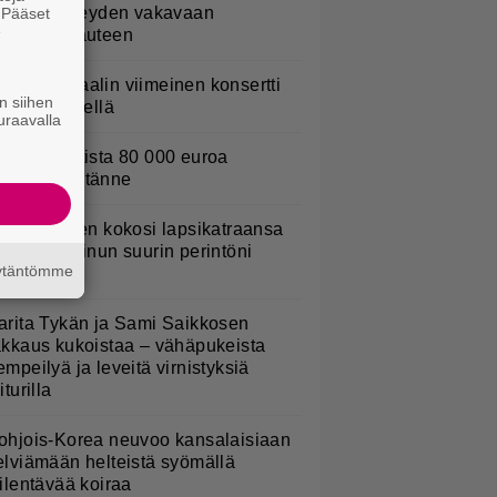
öysivät yhteyden vakavaan
. Pääset
e
ansansairauteen
ppu Normaalin viimeinen konsertti
n siihen
sitetään Ylellä
uraavalla
urojackpotista 80 000 euroa
uomeen – tänne
ani Sievinen kokosi lapsikatraansa
hteen – ”Minun suurin perintöni
äytäntömme
eille”
arita Tykän ja Sami Saikkosen
akkaus kukoistaa – vähäpukeista
empeilyä ja leveitä virnistyksiä
iturilla
ohjois-Korea neuvoo kansalaisiaan
elviämään helteistä syömällä
iilentävää koiraa