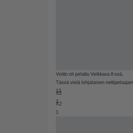
Voitto oli pelattu Veikkaus.fi:ssä.
Tässä vielä lohjalaisen nettipelaaja
12
X2
2
X2
1