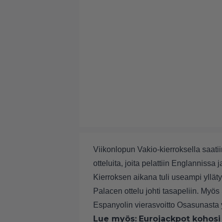
Viikonlopun Vakio-kierroksella saatiin
otteluita, joita pelattiin Englannissa
Kierroksen aikana tuli useampi yllätys
Palacen ottelu johti tasapeliin. Myös
Espanyolin vierasvoitto Osasunasta yl
Lue myös:
Eurojackpot kohosi