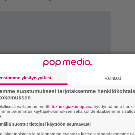
vostamme yksityisyyttäsi
Valintasi
semme suostumuksesi tarjotaksemme henkilökohtai
ökokemuksen
lellisesti valitsemamme
88 teknologiakumppania
hyödynnämme henkilö
1.
”
semme paremman käyttäjäkokemuksen sekä kohdentaaksemme sisältöä
k
a.
B
ällä suostut tietojesi käyttöön seuraavasti
2.
S
laitetunnisteita ja tallennamme evästeitä laitteellesi saadaksemme tie