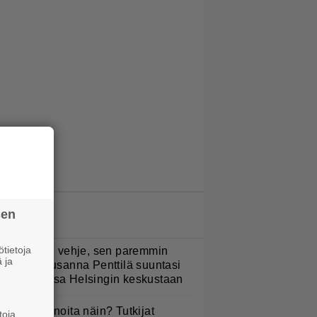
sen
LUETUIMMAT JUTUT
tietoja
Mitä isompi vehje, sen paremmin
 ja
ulkee” – Susanna Penttilä suuntasi
angbussinsa Helsingin keskustaan
yötkö perunoita näin? Tutkijat
toja