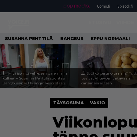
Como.fi
Episodi.fi
ETUSIVU
VIIHDE
SUSANNA PENTTILÄ
BANGBUS
EPPU NORMAALI
1.
2.
”Mitä isompi vehje, sen paremmin
Syötkö perunoita näin? Tutk
kulkee” – Susanna Penttilä suuntasi
löysivät yhteyden vakavaan
Bangbussinsa Helsingin keskustaan
kansansairauteen
TÄYSOSUMA
VAKIO
Viikonlopu