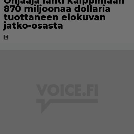
Ohjaaja lähti kalppimaan
870 miljoonaa dollaria
tuottaneen elokuvan
jatko-osasta