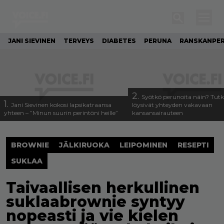
JANI SIEVINEN
TERVEYS
DIABETES
PERUNA
RANSKANPE
2.
Syötkö perunoita näin? Tutk
1.
Jani Sievinen kokosi lapsikatraansa
löysivät yhteyden vakavaan
yhteen – ”Minun suurin perintöni heille”
kansansairauteen
BROWNIE
JÄLKIRUOKA
LEIPOMINEN
RESEPTI
SUKLAA
Taivaallisen herkullinen
suklaabrownie syntyy
nopeasti ja vie kielen