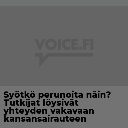
Syötkö perunoita näin?
Tutkijat löysivät
yhteyden vakavaan
kansansairauteen