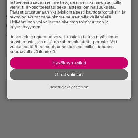
laitteellesi saadaksemme tietoja esimerkiksi sivuista, joilla
vierailit, IP-osoitteestasi sekä laitteesi ominaisuuksista.
Pääset tutustumaan yksityiskohtaisesti käyttötarkoituksiin ja
9. Anna brownien jäähtyä rauhassa, koristele vaikkapa
teknologiakumppaneihimme seuraavalla välilehdellä.
Hylkääminen voi vaikuttaa sivuston toimivuuteen ja
tomusokerilla ja leikkaa brownie paloiksi.
käytettävyyteen.
10. Nauti esimerkiksi vaniljajäätelön kera!
Jotkin teknologiamme voivat käsitellä tietoja myös ilman
suostumusta, jos niillä on siihen oikeutettu peruste. Voit
vastustaa tätä tai muuttaa asetuksiasi milloin tahansa
seuraavalla välilehdellä.
Hyväksyn kaikki
Omat valintani
Tietosuojakäytäntömme