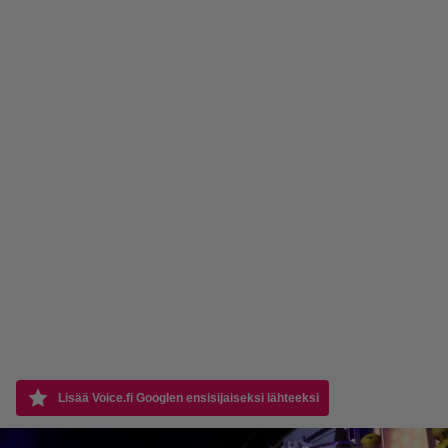
Lisää Voice.fi Googlen ensisijaiseksi lähteeksi