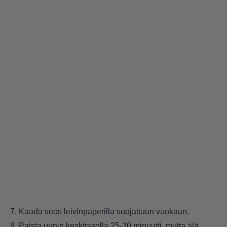
7. Kaada seos leivinpaperilla suojattuun vuokaan.
8. Paista uunin keskitasolla 25-30 minuutti, mutta älä