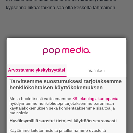
kypsennä liikaa: taikina saa olla keskeltä tahmainen.
Arvostamme yksityisyyttäsi
Valintasi
Tarvitsemme suostumuksesi tarjotaksemme
henkilökohtaisen käyttökokemuksen
Me ja huolellisesti valitsemamme
88 teknologiakumppania
hyödynnämme henkilötietoja tarjotaksemme paremman
käyttäjäkokemuksen sekä kohdentaaksemme sisältöä ja
mainoksia.
Hyväksymällä suostut tietojesi käyttöön seuraavasti
Käytämme laitetunnisteita ja tallennamme evästeitä