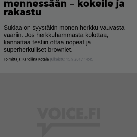
mennessään – kokeile ja
rakastu
Suklaa on syystäkin monen herkku vauvasta
vaariin. Jos herkkuhammasta kolottaa,
kannattaa testiin ottaa nopeat ja
superherkulliset browniet.
Toimittaja:
Karoliina Kotala
Julkaistu:
15.9.2017 14:45