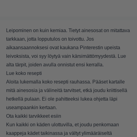
Leipominen on kuin kemiaa. Tietyt ainesosat on mitattava
tarkkaan, jotta lopputulos on toivottu. Jos
aikaansaannoksesi ovat kaukana Pinterestin upeista
leivoksista, voi syy löytyä vain kärsimättömyydestä. Lue
alta tärpit, joiden avulla onnistut ensi kerralla.
Lue koko resepti
Aloita lukemalla koko resepti rauhassa. Pääset kartalle
mitä ainesosia ja välineitä tarvitset, etkä joudu kriittisellä
hetkellä pulaan. Ei ole pahitteeksi lukea ohjetta läpi
useampaankin kertaan.
Ota kaikki tarvikkeet esiin
Kun kaikki on käden ulottuvilla, et joudu penkomaan
kaappeja kädet taikinassa ja vältyt ylimääräiseltä