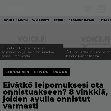
KOULULAINEN
S-MARKET
REPPU
JASMINE PAJARI
HJALL
1.
Koululaisille jaetaan ilmaisia
2.
heijastinreppuja – näin voit lunastaa
Uuno: Hjallis Harkimo menee
omasi S-marketista
Jasmine Pajarin kanssa
LEIPOMINEN
LEIVOS
RUOKA
Eivätkö leipomuksesi ota
onnistuakseen? 8 vinkkiä,
joiden avulla onnistut
varmasti