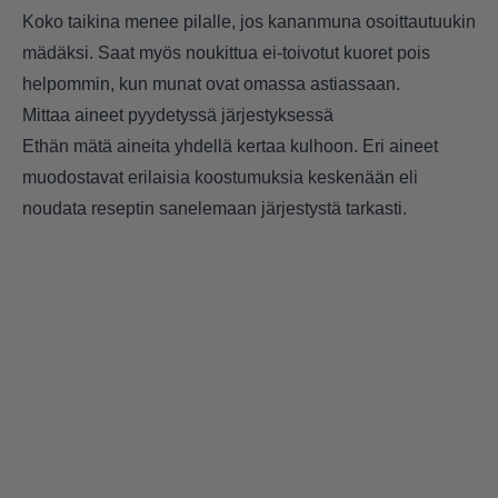
Koko taikina menee pilalle, jos kananmuna osoittautuukin
mädäksi. Saat myös noukittua ei-toivotut kuoret pois
helpommin, kun munat ovat omassa astiassaan.
Mittaa aineet pyydetyssä järjestyksessä
Ethän mätä aineita yhdellä kertaa kulhoon. Eri aineet
muodostavat erilaisia koostumuksia keskenään eli
noudata reseptin sanelemaan järjestystä tarkasti.