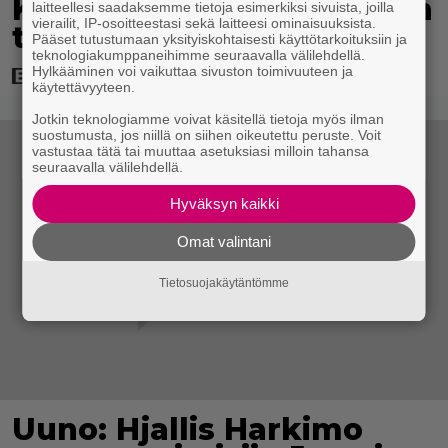
King ja Tom Hanks laadun
laitteellesi saadaksemme tietoja esimerkiksi sivuista, joilla
vierailit, IP-osoitteestasi sekä laitteesi ominaisuuksista.
takeina
Pääset tutustumaan yksityiskohtaisesti käyttötarkoituksiin ja
teknologiakumppaneihimme seuraavalla välilehdellä.
Hylkääminen voi vaikuttaa sivuston toimivuuteen ja
käytettävyyteen.
Jotkin teknologiamme voivat käsitellä tietoja myös ilman
suostumusta, jos niillä on siihen oikeutettu peruste. Voit
vastustaa tätä tai muuttaa asetuksiasi milloin tahansa
seuraavalla välilehdellä.
Hyväksyn kaikki
Omat valintani
Tietosuojakäytäntömme
Uuno: Hjallis Harkimo