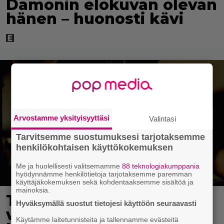
Damonin elokuvan olevan
hänen – huonosti kävi
Arvostamme yksityisyyttäsi
Valintasi
Tarvitsemme suostumuksesi tarjotaksemme
henkilökohtaisen käyttökokemuksen
Me ja huolellisesti valitsemamme
88 teknologiakumppania
hyödynnämme henkilötietoja tarjotaksemme paremman
käyttäjäkokemuksen sekä kohdentaaksemme sisältöä ja
mainoksia.
Tänään tv:ssä: Loistoleffa
Hyväksymällä suostut tietojesi käyttöön seuraavasti
vuodelta 1999 – Stephen
Käytämme laitetunnisteita ja tallennamme evästeitä