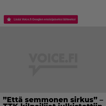
Lisää Voice.fi Googlen ensisijaiseksi lähteeksi
”Että semmonen sirkus” –