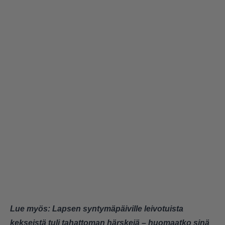
Lue myös:
Lapsen syntymäpäiville leivotuista
kekseistä tuli tahattoman härskejä – huomaatko sinä