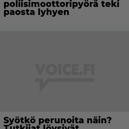
poliisimoottoripyörä teki
paosta lyhyen
Syötkö perunoita näin?
Tutkijat löysivät