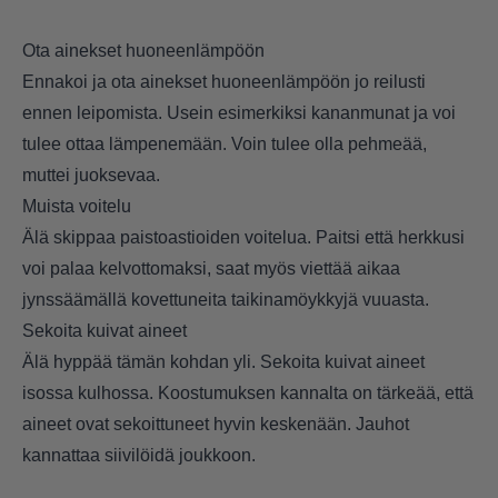
Ota ainekset huoneenlämpöön
Ennakoi ja ota ainekset huoneenlämpöön jo reilusti
ennen leipomista. Usein esimerkiksi kananmunat ja voi
tulee ottaa lämpenemään. Voin tulee olla pehmeää,
muttei juoksevaa.
Muista voitelu
Älä skippaa paistoastioiden voitelua. Paitsi että herkkusi
voi palaa kelvottomaksi, saat myös viettää aikaa
jynssäämällä kovettuneita taikinamöykkyjä vuuasta.
Sekoita kuivat aineet
Älä hyppää tämän kohdan yli. Sekoita kuivat aineet
isossa kulhossa. Koostumuksen kannalta on tärkeää, että
aineet ovat sekoittuneet hyvin keskenään. Jauhot
kannattaa siivilöidä joukkoon.