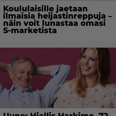
Koululaisille jaetaan
ilmaisia heijastinreppuja –
näin voit lunastaa omasi
S-marketista
Uuno: Hjallis Harkimo, 72,