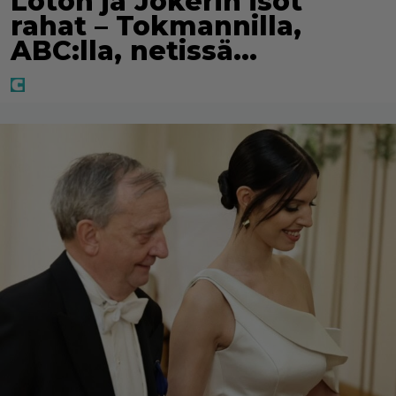
Loton ja Jokerin isot
rahat – Tokmannilla,
ABC:lla, netissä…