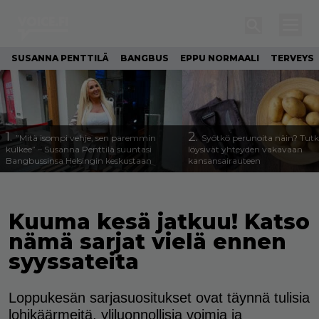
SUSANNA PENTTILÄ
BANGBUS
EPPU NORMAALI
TERVEYS
1.
2.
”Mitä isompi vehje, sen paremmin
Syötkö perunoita näin? Tutk
kulkee” – Susanna Penttilä suuntasi
löysivät yhteyden vakavaan
Bangbussinsa Helsingin keskustaan
kansansairauteen
Kuuma kesä jatkuu! Katso
nämä sarjat vielä ennen
syyssateita
Loppukesän sarjasuositukset ovat täynnä tulisia
lohikäärmeitä, yliluonnollisia voimia ja