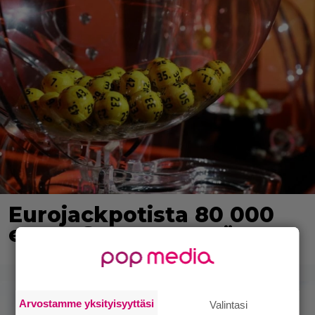
Eurojackpotista 80 000
euroa Suomeen – tänne
Arvostamme yksityisyyttäsi
Valintasi