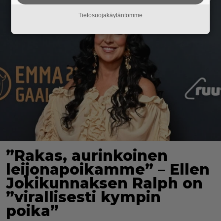
Tietosuojakäytäntömme
”Rakas, aurinkoinen
leijonapoikamme” – Ellen
Jokikunnaksen Ralph on
”virallisesti kympin
poika”