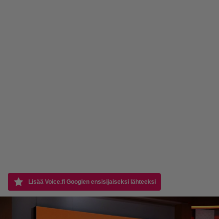
Lisää Voice.fi Googlen ensisijaiseksi lähteeksi