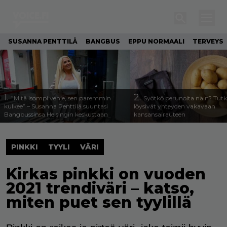
SUSANNA PENTTILÄ
BANGBUS
EPPU NORMAALI
TERVEYS
1.
2.
”Mitä isompi vehje, sen paremmin
Syötkö perunoita näin? Tutk
kulkee” – Susanna Penttilä suuntasi
löysivät yhteyden vakavaan
Bangbussinsa Helsingin keskustaan
kansansairauteen
PINKKI
TYYLI
VÄRI
Kirkas pinkki on vuoden
2021 trendiväri – katso,
miten puet sen tyylillä