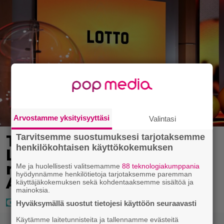
Arvostamme yksityisyyttäsi
Valintasi
Täällä pelattiin lauantain
Tarvitsemme suostumuksesi tarjotaksemme
henkilökohtaisen käyttökokemuksen
Loton ja Jokerin isot
rahat – Tokmannilla,
Me ja huolellisesti valitsemamme
88 teknologiakumppania
hyödynnämme henkilötietoja tarjotaksemme paremman
ABC:lla, netissä…
käyttäjäkokemuksen sekä kohdentaaksemme sisältöä ja
mainoksia.
Hyväksymällä suostut tietojesi käyttöön seuraavasti
Käytämme laitetunnisteita ja tallennamme evästeitä