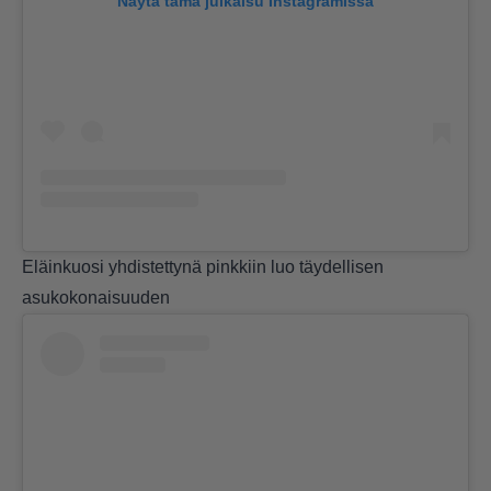
Näytä tämä julkaisu Instagramissa
Eläinkuosi yhdistettynä pinkkiin luo täydellisen
asukokonaisuuden