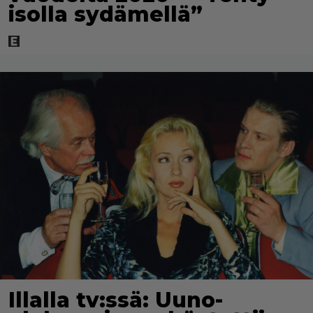
isolla sydämellä”
Illalla tv:ssä: Uuno-