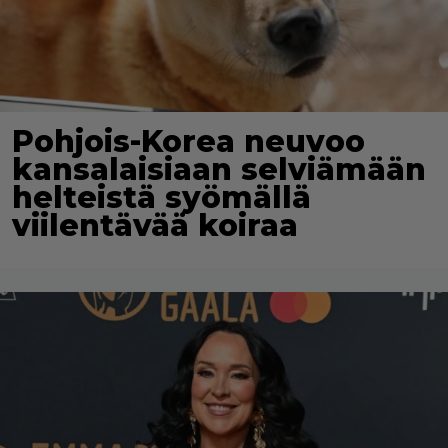
Pohjois-Korea neuvoo
kansalaisiaan selviämään
helteistä syömällä
viilentävää koiraa