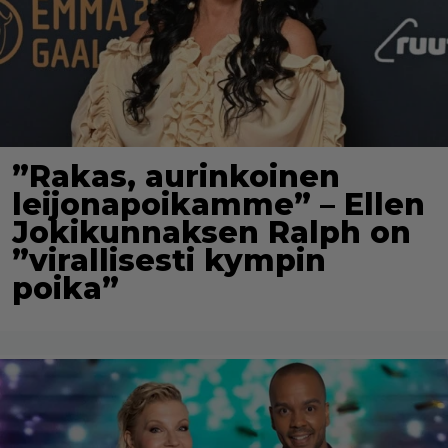
”Rakas, aurinkoinen
leijonapoikamme” – Ellen
Jokikunnaksen Ralph on
”virallisesti kympin
poika”