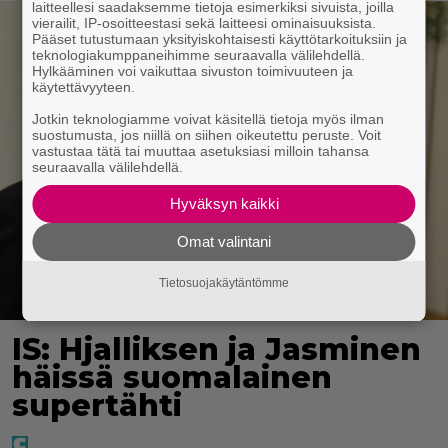
laitteellesi saadaksemme tietoja esimerkiksi sivuista, joilla
vierailit, IP-osoitteestasi sekä laitteesi ominaisuuksista.
Pääset tutustumaan yksityiskohtaisesti käyttötarkoituksiin ja
teknologiakumppaneihimme seuraavalla välilehdellä.
Hylkääminen voi vaikuttaa sivuston toimivuuteen ja
käytettävyyteen.
Jotkin teknologiamme voivat käsitellä tietoja myös ilman
suostumusta, jos niillä on siihen oikeutettu peruste. Voit
vastustaa tätä tai muuttaa asetuksiasi milloin tahansa
seuraavalla välilehdellä.
Hyväksyn kaikki
Omat valintani
Tietosuojakäytäntömme
IS: Hjalliksen ja Jasminen
häissä suomalainen
supertähti