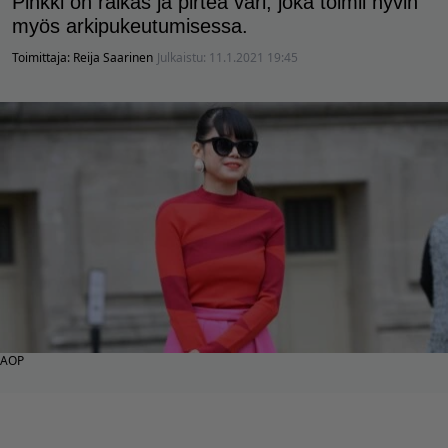
Pinkki on raikas ja pirteä väri, joka toimii hyvin
myös arkipukeutumisessa.
Toimittaja:
Reija Saarinen
Julkaistu:
11.1.2021 19:45
AOP