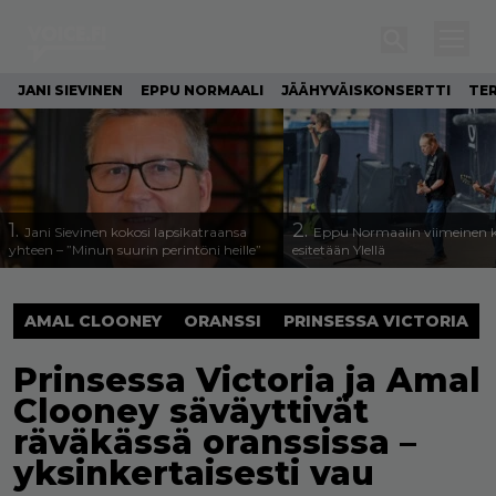
JANI SIEVINEN
EPPU NORMAALI
JÄÄHYVÄISKONSERTTI
TE
1.
2.
Jani Sievinen kokosi lapsikatraansa
Eppu Normaalin viimeinen k
yhteen – ”Minun suurin perintöni heille”
esitetään Ylellä
AMAL CLOONEY
ORANSSI
PRINSESSA VICTORIA
Prinsessa Victoria ja Amal
Clooney säväyttivät
räväkässä oranssissa –
yksinkertaisesti vau