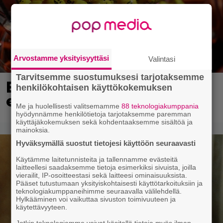
Arvostamme yksityisyyttäsi
Valintasi
Tarvitsemme suostumuksesi tarjotaksemme
Eurojackpotista 80 000
henkilökohtaisen käyttökokemuksen
euroa Suomeen – tänne
Me ja huolellisesti valitsemamme
88 teknologiakumppania
hyödynnämme henkilötietoja tarjotaksemme paremman
käyttäjäkokemuksen sekä kohdentaaksemme sisältöä ja
mainoksia.
Hyväksymällä suostut tietojesi käyttöön seuraavasti
Käytämme laitetunnisteita ja tallennamme evästeitä
laitteellesi saadaksemme tietoja esimerkiksi sivuista, joilla
vierailit, IP-osoitteestasi sekä laitteesi ominaisuuksista.
Pääset tutustumaan yksityiskohtaisesti käyttötarkoituksiin ja
teknologiakumppaneihimme seuraavalla välilehdellä.
Hylkääminen voi vaikuttaa sivuston toimivuuteen ja
käytettävyyteen.
Jotkin teknologiamme voivat käsitellä tietoja myös ilman