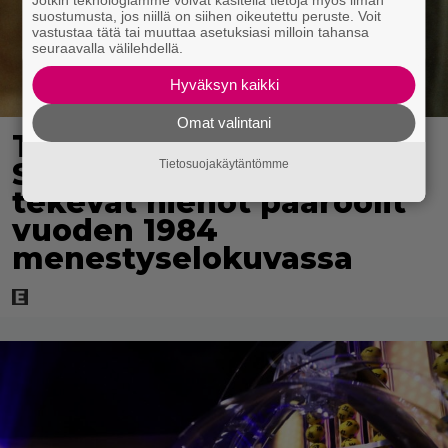
suostumusta, jos niillä on siihen oikeutettu peruste. Voit
vastustaa tätä tai muuttaa asetuksiasi milloin tahansa
seuraavalla välilehdellä.
Hyväksyn kaikki
Omat valintani
Tänän tv:ssä: Esko
Salminen ja Satu Silvo
Tietosuojakäytäntömme
tekevät hienot pääroolit
vuoden 1984
menestyselokuvassa