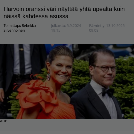
Harvoin oranssi väri näyttää yhtä upealta kuin
näissä kahdessa asussa.
Toimittaja:
Rebekka
Julkaistu:
5.9.2024
Päivitetty:
13.10.2025
Silvennoinen
19:15
09:08
AOP