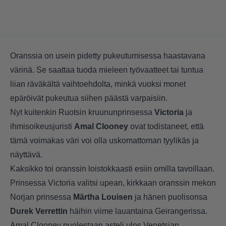
Oranssia on usein pidetty pukeutumisessa haastavana
värinä. Se saattaa tuoda mieleen työvaatteet tai tuntua
liian räväkältä vaihtoehdolta, minkä vuoksi monet
epäröivät pukeutua siihen päästä varpaisiin.
Nyt kuitenkin Ruotsin kruununprinsessa
Victoria
ja
ihmisoikeusjuristi
Amal Clooney
ovat todistaneet, että
tämä voimakas väri voi olla uskomattoman tyylikäs ja
näyttävä.
Kaksikko toi oranssin loistokkaasti esiin omilla tavoillaan.
Prinsessa Victoria valitsi upean, kirkkaan oranssin mekon
Norjan prinsessa
Märtha Louisen
ja hänen puolisonsa
Durek Verrettin
häihin viime lauantaina Geirangerissa.
Amal Clooney puolestaan asteli ulos Venetsian