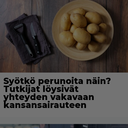
Syötkö perunoita näin?
Tutkijat löysivät
yhteyden vakavaan
kansansairauteen