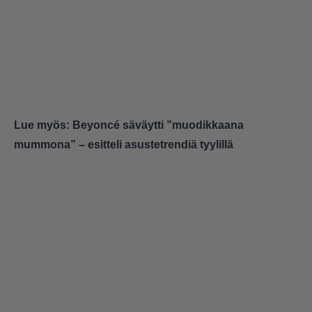
Lue myös:
Beyoncé säväytti ”muodikkaana
mummona” – esitteli asustetrendiä tyylillä