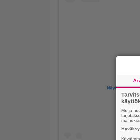
Ar
Näytä tämä jul
Tarvit
käytt
Me ja huo
tarjotak
mainoksi
Hyväksym
Käytämme 