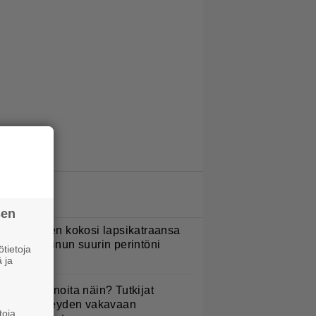
LUETUIMMAT JUTUT
sen
ani Sievinen kokosi lapsikatraansa
hteen – ”Minun suurin perintöni
tietoja
eille”
 ja
yötkö perunoita näin? Tutkijat
öysivät yhteyden vakavaan
toja