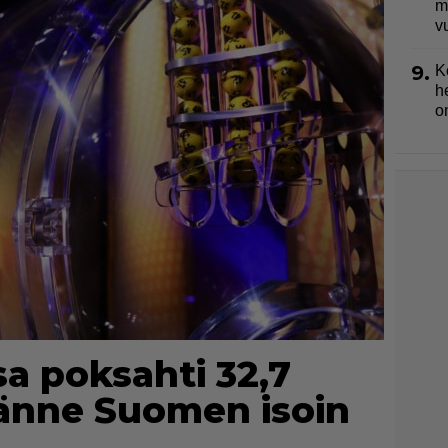
m
v
9.
K
h
o
a poksahti 32,7
tänne Suomen isoin