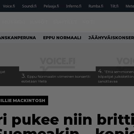
Voice.fi
Soundi.fi
Pelaaja.fi
Inferno.fi
Rumba.fi
Tilt.fi
Metel
MUSIIKKI
ILMIÖT
SUHTEET
KOTI
ANSKANPERUNA
EPPU NORMAALI
JÄÄHYVÄISKONSER
4.
ijat
”Että semmonen s
3.
Eppu Normaalin viimeinen konsertti
kilpailijat julkistettii
esitetään Ylellä
sanottavaa
ILLIE MACKINTOSH
i pukee niin britt