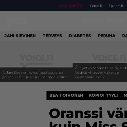
Como.fi
Episodi.fi
ETUSIVU
VIIHDE
JANI SIEVINEN
TERVEYS
DIABETES
PERUNA
R
2.
Syötkö perunoita näin? Tutk
1.
Jani Sievinen kokosi lapsikatraansa
löysivät yhteyden vakavaan
yhteen – ”Minun suurin perintöni heille”
kansansairauteen
BEA TOIVONEN
KOPIOI TYYLI
M
Oranssi vär