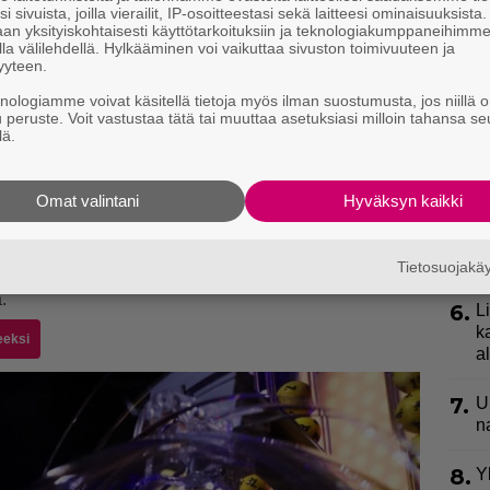
k
i sivuista, joilla vierailit, IP-osoitteestasi sekä laitteesi ominaisuuksista
an yksityiskohtaisesti käyttötarkoituksiin ja teknologiakumppaneihimm
la välilehdellä. Hylkääminen voi vaikuttaa sivuston toimivuuteen ja
3.
E
yyteen.
e
knologiamme voivat käsitellä tietoja myös ilman suostumusta, jos niillä o
u peruste. Voit vastustaa tätä tai muuttaa asetuksiasi milloin tahansa se
joilla saat tuota kesän sävyjä pukeutumiseesi.
4.
”
lä.
ki
 49,95e,
Nelly.com
.
letti tuo pronssin ja oranssin sävyt silmiin,
s
Omat valintani
Hyväksyn kaikki
5.
V
kengät vievät katseen jalkoihin, 109,95e,
Nelly.com.
p
Perceft Moisture Lipstickin sävy Rio Fever, 14,90e.
l
Tietosuojak
een asuun kuin asuun, 6,95e, Seppälä.
ä
.
6.
L
k
eeksi
a
7.
U
n
8.
Y