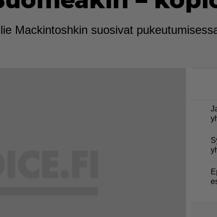
Suomeakin – kopioi
llie Mackintoshkin suosivat pukeutumisessa
J
y
S
y
E
e