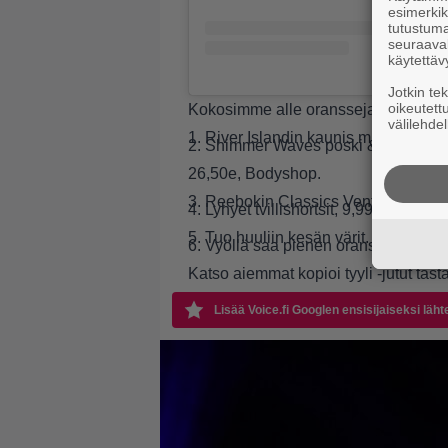
esimerkiks
tutustuma
seuraaval
käytettäv
Jotkin te
oikeutett
Kokosimme alle oransseja tuotteita, 
välilehdel
1. River Islandin kaunis midimekko,
2. Shimmer Waves poski & luomiväripa
26,50e, Bodyshop.
3. Reebokin Classics Ventilator DG -
4. Lyhyet tvillishortsit, 9,99e, H&M.
5. Tuo huuliin kesän värit. IsaDoran 
6. Vyöllä saa pienen oranssin pilkk
Katso aiemmat kopioi tyyli -jutut
täst
Lisää Voice.fi Googlen ensisijaiseksi läht