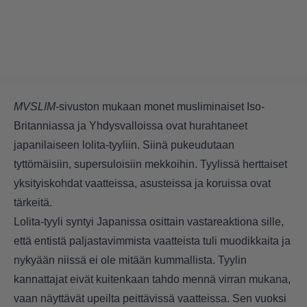
MVSLIM-
sivuston mukaan monet musliminaiset Iso-
Britanniassa ja Yhdysvalloissa ovat hurahtaneet
japanilaiseen lolita-tyyliin. Siinä pukeudutaan
tyttömäisiin, supersuloisiin mekkoihin. Tyylissä herttaiset
yksityiskohdat vaatteissa, asusteissa ja koruissa ovat
tärkeitä.
Lolita-tyyli syntyi Japanissa osittain vastareaktiona sille,
että entistä paljastavimmista vaatteista tuli muodikkaita ja
nykyään niissä ei ole mitään kummallista. Tyylin
kannattajat eivät kuitenkaan tahdo mennä virran mukana,
vaan näyttävät upeilta peittävissä vaatteissa. Sen vuoksi