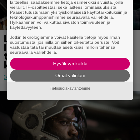
laitteellesi saadaksemme tietoja esimerkiksi sivuista, joilla
vierailit, IP-osoitteestasi sekä laitteesi ominaisuuksista.
Pääset tutustumaan yksityiskohtaisesti käyttötarkoituksiin ja
teknologiakumppaneihimme seuraavalla välilehdellä.
Hylkääminen voi vaikuttaa sivuston toimivuuteen ja
käytettävyyteen.
Lapset ostivat isälle
Jotkin teknologiamme voivat käsitellä tietoja myös ilman
suostumusta, jos niillä on siihen oikeutettu peruste. Voit
lahjaksi arvan – päävoitto
vastustaa tätä tai muuttaa asetuksiasi milloin tahansa
seuraavalla välilehdellä.
tuli, mutta miten sitten
kävikään
Hyväksyn kaikki
Omat valintani
Tietosuojakäytäntömme