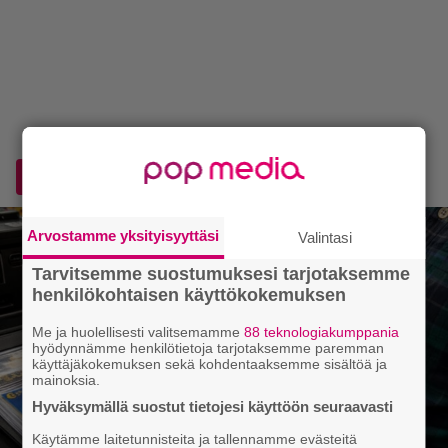
Lisää Voice.fi Googlen ensisijaiseksi lähteeksi
Arvostamme yksityisyyttäsi
Valintasi
Tarvitsemme suostumuksesi tarjotaksemme
henkilökohtaisen käyttökokemuksen
Me ja huolellisesti valitsemamme
88 teknologiakumppania
hyödynnämme henkilötietoja tarjotaksemme paremman
käyttäjäkokemuksen sekä kohdentaaksemme sisältöä ja
mainoksia.
Hyväksymällä suostut tietojesi käyttöön seuraavasti
Käytämme laitetunnisteita ja tallennamme evästeitä