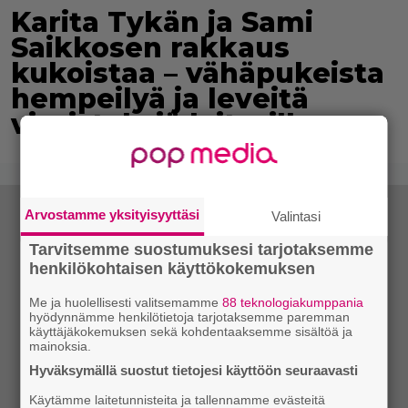
Karita Tykän ja Sami
Saikkosen rakkaus
kukoistaa – vähäpukeista
hempeilyä ja leveitä
virnistyksiä laiturilla
Arvostamme yksityisyyttäsi
Valintasi
Tarvitsemme suostumuksesi tarjotaksemme
henkilökohtaisen käyttökokemuksen
Me ja huolellisesti valitsemamme
88 teknologiakumppania
hyödynnämme henkilötietoja tarjotaksemme paremman
käyttäjäkokemuksen sekä kohdentaaksemme sisältöä ja
mainoksia.
Hyväksymällä suostut tietojesi käyttöön seuraavasti
Käytämme laitetunnisteita ja tallennamme evästeitä