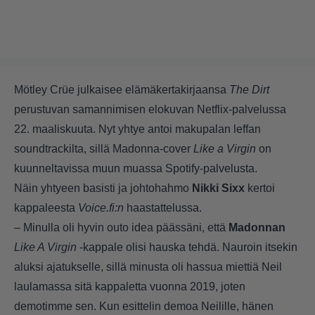
Mötley Crüe julkaisee elämäkertakirjaansa
The Dirt
perustuvan samannimisen elokuvan Netflix-palvelussa
22. maaliskuuta. Nyt yhtye antoi makupalan leffan
soundtrackilta, sillä Madonna-cover
Like a Virgin
on
kuunneltavissa muun muassa Spotify-palvelusta.
Näin yhtyeen basisti ja johtohahmo
Nikki Sixx
kertoi
kappaleesta
Voice.fi:n
haastattelussa.
– Minulla oli hyvin outo idea päässäni, että
Madonnan
Like A Virgin
-kappale olisi hauska tehdä. Nauroin itsekin
aluksi ajatukselle, sillä minusta oli hassua miettiä Neil
laulamassa sitä kappaletta vuonna 2019, joten
demotimme sen. Kun esittelin demoa Neilille, hänen