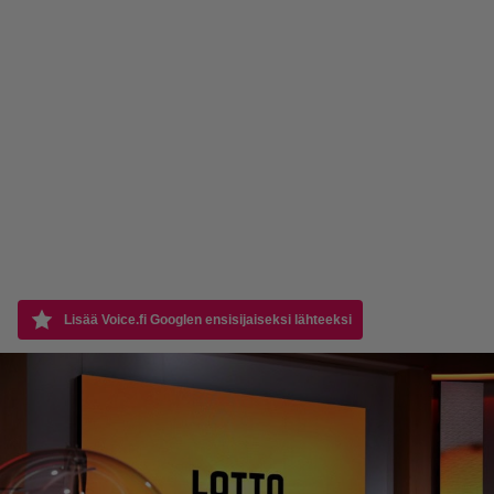
Lisää Voice.fi Googlen ensisijaiseksi lähteeksi