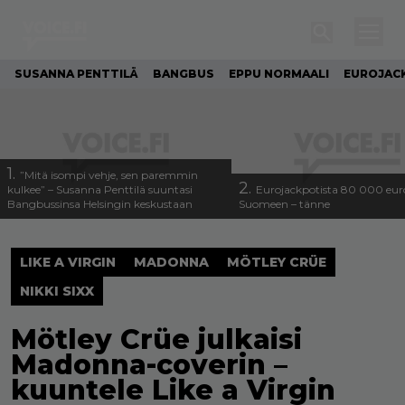
SUSANNA PENTTILÄ
BANGBUS
EPPU NORMAALI
EUROJAC
1.
”Mitä isompi vehje, sen paremmin
2.
kulkee” – Susanna Penttilä suuntasi
Eurojackpotista 80 000 eur
Bangbussinsa Helsingin keskustaan
Suomeen – tänne
LIKE A VIRGIN
MADONNA
MÖTLEY CRÜE
NIKKI SIXX
Mötley Crüe julkaisi
Madonna-coverin –
kuuntele Like a Virgin