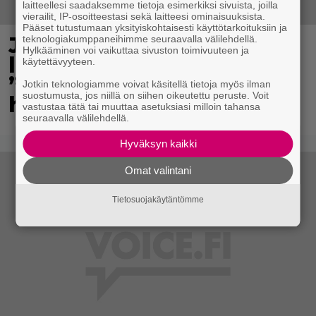
laitteellesi saadaksemme tietoja esimerkiksi sivuista, joilla
vierailit, IP-osoitteestasi sekä laitteesi ominaisuuksista.
Pääset tutustumaan yksityiskohtaisesti käyttötarkoituksiin ja
Jani Sievinen kokosi
teknologiakumppaneihimme seuraavalla välilehdellä.
Hylkääminen voi vaikuttaa sivuston toimivuuteen ja
lapsikatraansa yhteen –
käytettävyyteen.
”Minun suurin perintöni
Jotkin teknologiamme voivat käsitellä tietoja myös ilman
suostumusta, jos niillä on siihen oikeutettu peruste. Voit
heille”
vastustaa tätä tai muuttaa asetuksiasi milloin tahansa
seuraavalla välilehdellä.
Hyväksyn kaikki
Omat valintani
Tietosuojakäytäntömme