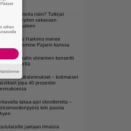
anottavaa
. Pääset
e
yötkö perunoita näin? Tutkijat
öysivät yhteyden vakavaan
ansansairauteen
n siihen
uraavalla
uno: Hjallis Harkimo menee
aimisiin Jasmine Pajarin kanssa
ppu Normaalin viimeinen konsertti
sitetään Ylellä
äytäntömme
idl aloitti jättialennukset – kotimaiset
asvikset jopa 40 prosentin
lennuksessa
irkavalta takaa-ajoi skoottereita –
oliisimoottoripyörä teki paosta
yhyen
oululaisille jaetaan ilmaisia