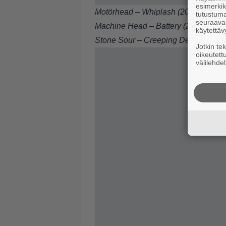
esimerkiks
Motörhead – Whiplash (2004)
tutustuma
seuraaval
Machine Head – Battery (2006)
käytettäv
Stone Sour – Creeping Death (2015)
Jotkin te
oikeutett
välilehdel