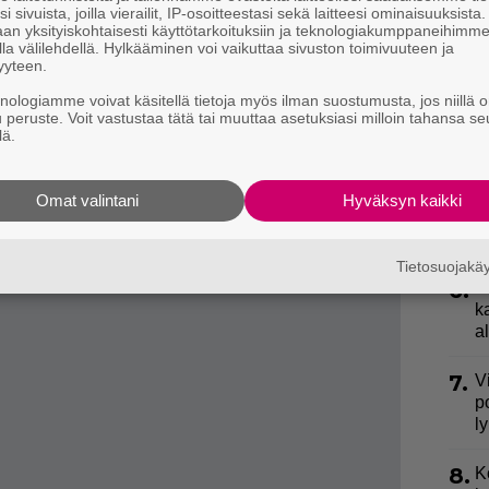
s
i sivuista, joilla vierailit, IP-osoitteestasi sekä laitteesi ominaisuuksista
an yksityiskohtaisesti käyttötarkoituksiin ja teknologiakumppaneihimm
la välilehdellä. Hylkääminen voi vaikuttaa sivuston toimivuuteen ja
3.
S
yyteen.
l
k
knologiamme voivat käsitellä tietoja myös ilman suostumusta, jos niillä o
u peruste. Voit vastustaa tätä tai muuttaa asetuksiasi milloin tahansa se
lä.
4.
U
n
Omat valintani
Hyväksyn kaikki
5.
E
e
Tietosuojak
6.
L
k
a
7.
V
p
l
8.
K