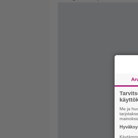
Ar
Tarvit
käytt
Me ja huo
tarjotak
mainoksi
Hyväksym
Käytämme 