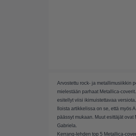
Arvostettu rock- ja metallimusiikkin 
mielestään parhaat Metallica-coverit. L
esitellyt viisi ikimuistettavaa versiota.
Iloista artikkelissa on se, että myös
päässyt mukaan. Muut esittäjät ova
Gabriela.
Kerrang-lehden top 5 Metallica-cover