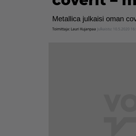
coverit –
Metallica julkaisi oman c
Toimittaja:
Lauri Kujanpaa
Julkaistu:
10.5.2020 16