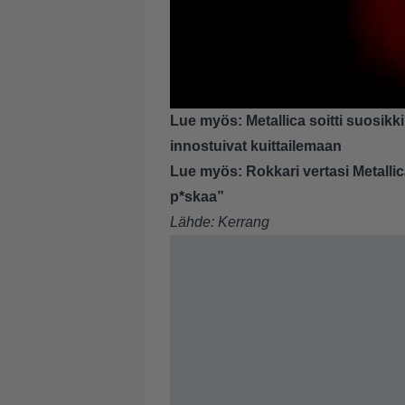
Lue myös:
Metallica soitti suosik
innostuivat kuittailemaan
Lue myös:
Rokkari vertasi Metalli
p*skaa”
Lähde:
Kerrang