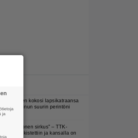
LUETUIMMAT JUTUT
sen
ani Sievinen kokosi lapsikatraansa
hteen – ”Minun suurin perintöni
tietoja
eille”
 ja
Että semmonen sirkus” – TTK-
lpailijat julkistettiin ja kansalla on
toja