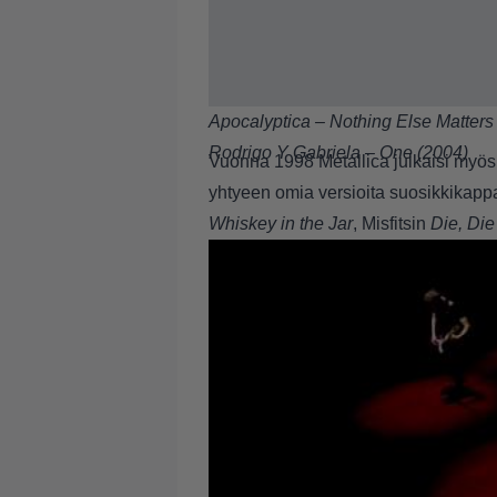
Apocalyptica – Nothing Else Matters
Rodrigo Y Gabriela – One (2004)
Vuonna 1998 Metallica julkaisi myö
yhtyeen omia versioita suosikkikappa
Whiskey in the Jar
, Misfitsin
Die, Di