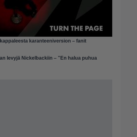
kikappaleesta karanteeniversion – fanit
can levyjä Nickelbackiin – ”En halua puhua