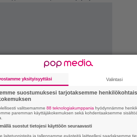
vostamme yksityisyyttäsi
Valintasi
semme suostumuksesi tarjotaksemme henkilökohtai
ökokemuksen
1.
J
y
lellisesti valitsemamme
88 teknologiakumppania
hyödynnämme henkilö
h
semme paremman käyttäjäkokemuksen sekä kohdentaaksemme sisältöä
a.
2.
ällä suostut tietojesi käyttöön seuraavasti
”
ki
laitetunnisteita ja tallennamme evästeitä laitteellesi saadaksemme tie