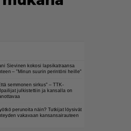
a mukana
LUETUIMMAT NYT
ani Sievinen kokosi lapsikatraansa
hteen – ”Minun suurin perintöni heille”
Että semmonen sirkus” – TTK-
lpailijat julkistettiin ja kansalla on
anottavaa
yötkö perunoita näin? Tutkijat löysivät
hteyden vakavaan kansansairauteen