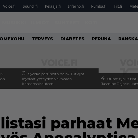
Voice.fi
Soundi.fi
Pelaaja.fi
Inferno.fi
Rumba.fi
Tilt.fi
Metel
MUSIIKKI
ILMIÖT
SUHTEET
KOTI
OMEKOHU
TERVEYS
DIABETES
PERUNA
RANSKA
3.
TK-
Syötkö perunoita näin? Tutkijat
4.
a on
löysivät yhteyden vakavaan
Uuno: Hjallis Ha
kansansairauteen
Jasmine Pajarin kan
listasi parhaat Me