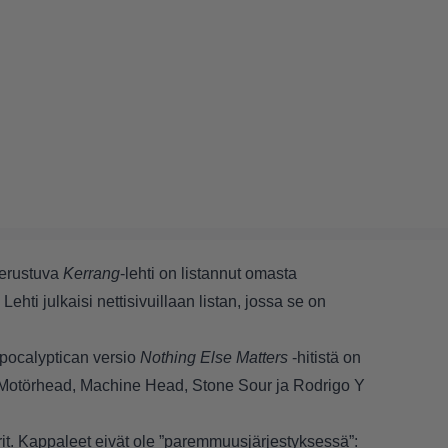
perustuva
Kerrang
-lehti on listannut omasta
ehti julkaisi nettisivuillaan listan, jossa se on
 Apocalyptican versio
Nothing Else Matters
-hitistä on
t Motörhead, Machine Head, Stone Sour ja Rodrigo Y
it. Kappaleet eivät ole ”paremmuusjärjestyksessä”: