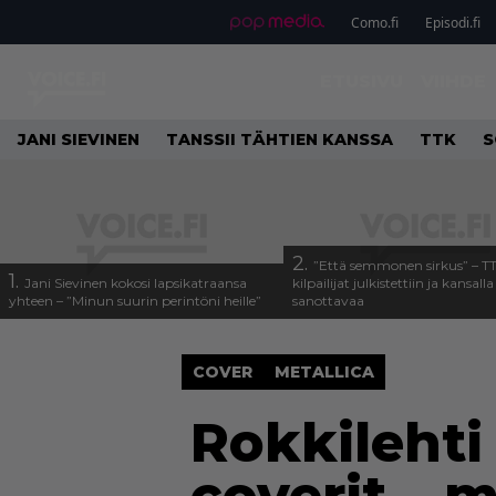
Como.fi
Episodi.fi
ETUSIVU
VIIHDE
JANI SIEVINEN
TANSSII TÄHTIEN KANSSA
TTK
S
2.
”Että semmonen sirkus” – T
1.
Jani Sievinen kokosi lapsikatraansa
kilpailijat julkistettiin ja kansall
yhteen – ”Minun suurin perintöni heille”
sanottavaa
COVER
METALLICA
Rokkilehti 