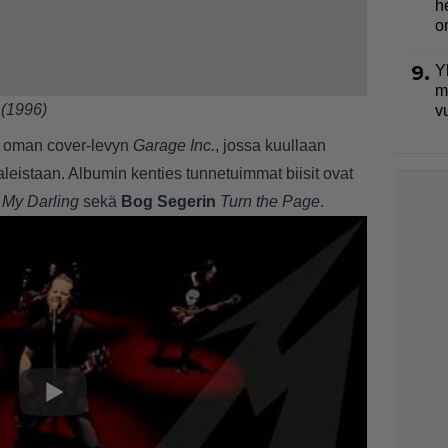
h
o
9.
Y
m
 (1996)
v
s oman cover-levyn
Garage Inc.
, jossa kuullaan
leistaan. Albumin kenties tunnetuimmat biisit ovat
e My Darling
sekä
Bog Segerin
Turn the Page
.