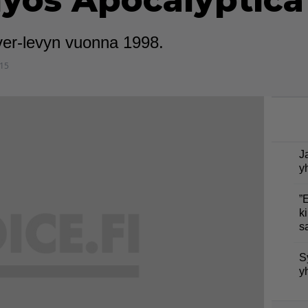
 myös Apocalyptic
over-levyn vuonna 1998.
:15
J
y
”
ki
s
S
y