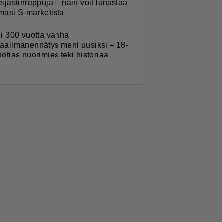
eijastinreppuja – näin voit lunastaa
masi S-marketista
li 300 vuotta vanha
aailmanennätys meni uusiksi – 18-
uotias nuorimies teki historiaa