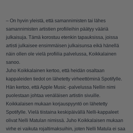
– On hyvin yleistä, että samannimisten tai lähes
samannimisten artistien profiileihin päätyy vääriä
julkaisuja. Tämä korostuu etenkin tapauksissa, joissa
artisti julkaisee ensimmäisen julkaisunsa eikä hänellä
näin ollen ole vielä profiilia palvelussa, Koikkalainen
sanoo.
Juho Koikkalainen kertoo, että heidän osaltaan
kappaleiden tiedot on lähetetty virheettöminä Spotifylle.
Hän kertoo, että Apple Music -palvelussa Nellin nimi
puolestaan johtaa venäläisen artistin sivuille.
Koikkalaisen mukaan korjauspyyntö on lähetetty
Spotifylle. Vielä tiistaina keskipäivällä Nelli-kappaleet
olivat Nelli Matulan nimissä. Juho Koikkalaisen mukaan
virhe ei vaikuta rojaltimaksuihin, joten Nelli Matula ei saa