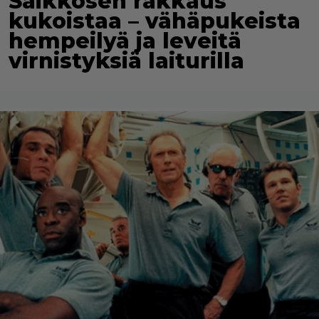
Saikkosen rakkaus
kukoistaa – vähäpukeista
hempeilyä ja leveitä
virnistyksiä laiturilla