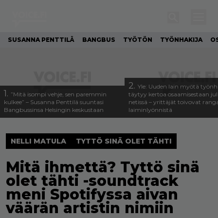
SUSANNA PENTTILÄ
BANGBUS
TYÖTÖN
TYÖNHAKIJA
O
2.
Yle: Uuden lain myötä työnh
1.
”Mitä isompi vehje, sen paremmin
täytyy kertoa osaamisestaan julk
kulkee” – Susanna Penttilä suuntasi
netissä – yrittäjät toivovat rang
Bangbussinsa Helsingin keskustaan
laiminlyönnistä
NELLI MATULA
TYTTÖ SINÄ OLET TÄHTI
Mitä ihmettä? Tyttö sinä
olet tähti -soundtrack
meni Spotifyssa aivan
väärän artistin nimiin