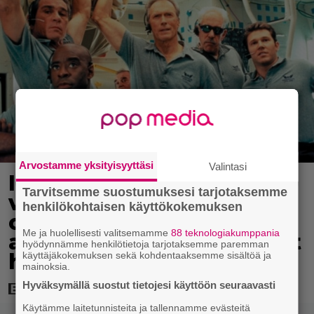
Arvostamme yksityisyyttäsi
Valintasi
Illalla tv:ssä: Nyt
Tarvitsemme suostumuksesi tarjotaksemme
venäläiset aiheuttavat
henkilökohtaisen käyttökokemuksen
ongelmia avaruudessa –
Me ja huolellisesti valitsemamme
88 teknologiakumppania
ainakin tällä kertaa jenkit
hyödynnämme henkilötietoja tarjotaksemme paremman
hoitavat homman
käyttäjäkokemuksen sekä kohdentaaksemme sisältöä ja
mainoksia.
Hyväksymällä suostut tietojesi käyttöön seuraavasti
Käytämme laitetunnisteita ja tallennamme evästeitä