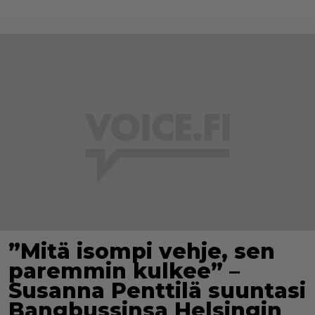
”Mitä isompi vehje, sen
paremmin kulkee” –
Susanna Penttilä suuntasi
Bangbussinsa Helsingin