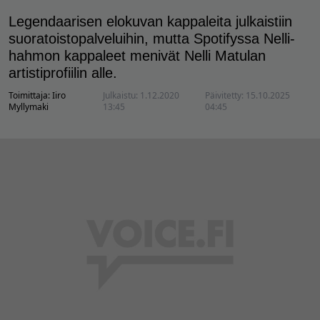
Legendaarisen elokuvan kappaleita julkaistiin
suoratoistopalveluihin, mutta Spotifyssa Nelli-
hahmon kappaleet menivät Nelli Matulan
artistiprofiilin alle.
Toimittaja:
Iiro
Julkaistu:
1.12.2020
Päivitetty:
15.10.2025
Myllymaki
13:45
04:45