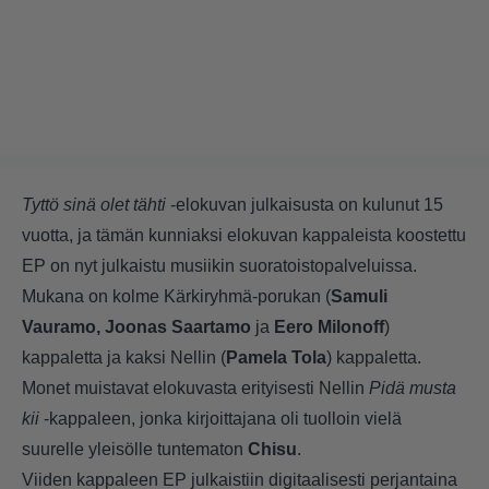
Tyttö sinä olet tähti
-elokuvan julkaisusta on kulunut 15
vuotta, ja tämän kunniaksi elokuvan kappaleista koostettu
EP on nyt julkaistu musiikin suoratoistopalveluissa.
Mukana on kolme Kärkiryhmä-porukan (
Samuli
Vauramo, Joonas Saartamo
ja
Eero Milonoff
)
kappaletta ja kaksi Nellin (
Pamela Tola
) kappaletta.
Monet muistavat elokuvasta erityisesti Nellin
Pidä musta
kii
-kappaleen, jonka kirjoittajana oli tuolloin vielä
suurelle yleisölle tuntematon
Chisu
.
Viiden kappaleen EP julkaistiin digitaalisesti perjantaina