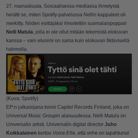
27. marraskuuta. Sosiaalisessa mediassa ihmetystä
herätti se, miten Spotify-palvelussa Nellin kappaleet oli
merkitty. Niiden esittäjäksi ilmoitettiin suomalaispoppari
Nelli Matula
, jolla ei ole ollut mitään tekemistä elokuvan
kanssa – vain etunimi on sama kuin elokuvan fiktiivisellä
hahmolla.
(Kuva: Spotify)
EP:n julkaisijana toimii Capitol Records Finland, joka on
Universal Music Groupin alaisuudessa. Nelli Matula on
Universalin artisti. Universalin digital director
Juho
Koikkalainen
kertoo
Voice.fi:
lle, että virhe on tapahtunut