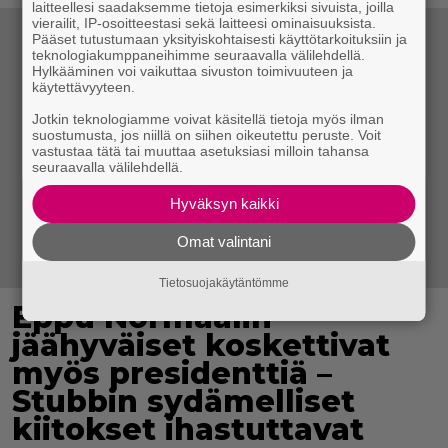
laitteellesi saadaksemme tietoja esimerkiksi sivuista, joilla
vierailit, IP-osoitteestasi sekä laitteesi ominaisuuksista.
Pääset tutustumaan yksityiskohtaisesti käyttötarkoituksiin ja
teknologiakumppaneihimme seuraavalla välilehdellä.
Hylkääminen voi vaikuttaa sivuston toimivuuteen ja
käytettävyyteen.
Jotkin teknologiamme voivat käsitellä tietoja myös ilman
suostumusta, jos niillä on siihen oikeutettu peruste. Voit
vastustaa tätä tai muuttaa asetuksiasi milloin tahansa
seuraavalla välilehdellä.
Hyväksyn kaikki
Omat valintani
Tietosuojakäytäntömme
Eppu Normaalin
jäähyväiset koskettivat
myös presidenttiä –
Stubbin sydämelliset
kiitokset ihastuttavat