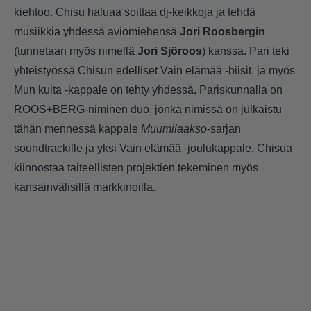
kiehtoo. Chisu haluaa soittaa dj-keikkoja ja tehdä
musiikkia yhdessä aviomiehensä
Jori Roosbergin
(tunnetaan myös nimellä
Jori Sjöroos
) kanssa. Pari teki
yhteistyössä Chisun edelliset Vain elämää -biisit, ja myös
Mun kulta -kappale on tehty yhdessä. Pariskunnalla on
ROOS+BERG-niminen duo, jonka nimissä on julkaistu
tähän mennessä kappale
Muumilaakso
-sarjan
soundtrackille ja yksi Vain elämää -joulukappale. Chisua
kiinnostaa taiteellisten projektien tekeminen myös
kansainvälisillä markkinoilla.