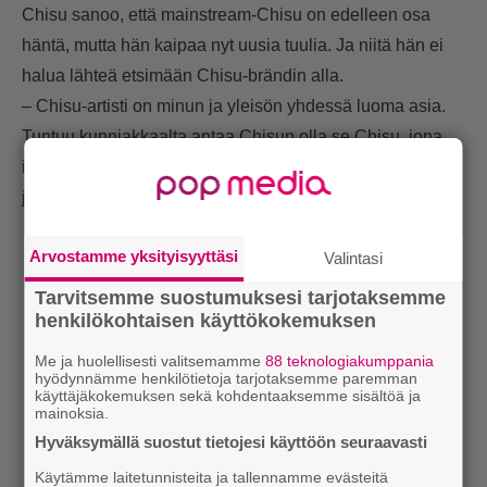
Chisu sanoo, että mainstream-Chisu on edelleen osa
häntä, mutta hän kaipaa nyt uusia tuulia. Ja niitä hän ei
halua lähteä etsimään Chisu-brändin alla.
– Chisu-artisti on minun ja yleisön yhdessä luoma asia.
Tuntuu kunniakkaalta antaa Chisun olla se Chisu, jona
ihmiset hänet tuntevat, ja minä saan sekoilla omiani
joidenkin toisten projektien parissa, Chisu kertoo.
Arvostamme yksityisyyttäsi
Valintasi
Tarvitsemme suostumuksesi tarjotaksemme
henkilökohtaisen käyttökokemuksen
Me ja huolellisesti valitsemamme
88 teknologiakumppania
hyödynnämme henkilötietoja tarjotaksemme paremman
käyttäjäkokemuksen sekä kohdentaaksemme sisältöä ja
mainoksia.
Hyväksymällä suostut tietojesi käyttöön seuraavasti
Käytämme laitetunnisteita ja tallennamme evästeitä