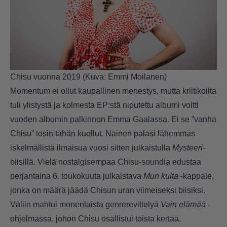
Chisu vuonna 2019 (Kuva: Emmi Moilanen)
Momentum ei ollut kaupallinen menestys, mutta kriitikoilta
tuli ylistystä ja kolmesta EP:stä niputettu albumi voitti
vuoden albumin palkinnon Emma Gaalassa. Ei se ”vanha
Chisu” tosin tähän kuollut. Nainen palasi lähemmäs
iskelmällistä ilmaisua vuosi sitten julkaistulla
Mysteeri
-
biisillä. Vielä nostalgisempaa Chisu-soundia edustaa
perjantaina 6. toukokuuta julkaistava
Mun kulta
-kappale,
jonka on määrä jäädä Chisun uran viimeiseksi biisiksi.
Väliin mahtui monenlaista genrerevittelyä
Vain elämää
-
ohjelmassa, johon Chisu osallistui toista kertaa.