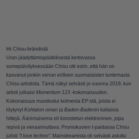
Irti Chisu-brändistä
Uran jäädyttämispäätöksestä kertovassa
somepäivityksessään Chisu otti esiin, että hän on
kasvanut jonkin verran erilleen suomalaisten tuntemasta
Chisu-artistista. Tämä näkyi selvästi jo vuonna 2019, kun
artisti julkaisi
Momentum 123
-kokonaisuuden.
Kokonaisuus muodostui kolmesta EP:stä, joista ei
löytynyt
Kohtalon oman
ja
Baden-Badenin
kaltaisia
hittejä. Äänimaisema oli korostetun elektroninen, jopa
repivä ja vieraannuttava. Promokuvien t-paidassa Chisu
julisti
”I love techno”
. Mainstreamista oli selvästi astuttu