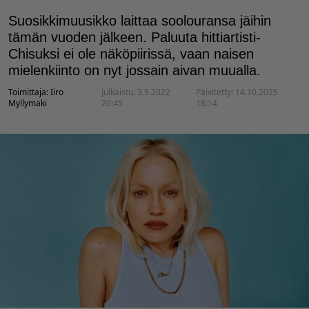
Suosikkimuusikko laittaa soolouransa jäihin
tämän vuoden jälkeen. Paluuta hittiartisti-
Chisuksi ei ole näköpiirissä, vaan naisen
mielenkiinto on nyt jossain aivan muualla.
Toimittaja:
Iiro
Julkaistu:
3.5.2022
Päivitetty:
14.10.2025
Myllymaki
20:45
18:14