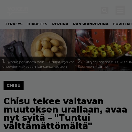
TERVEYS
DIABETES
PERUNA
RANSKANPERUNA
EUROJA
1.
2.
Syötkö perunoita näin? Tutkijat löysivät
Eurojackpotista 80 000 eur
yhteyden vakavaan kansansairauteen
Suomeen – tänne
CHISU
Chisu tekee valtavan
muutoksen urallaan, avaa
nyt syitä – "Tuntui
välttämättömältä"