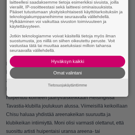
laitteellesi saadaksemme tietoja esimerkiksi sivuista, joilla
vierailit, IP-osoitteestasi sekä laitteesi ominaisuuksista.
Pääset tutustumaan yksityiskohtaisesti käyttötarkoituksiin ja
teknologiakumppaneihimme seuraavalla välilehdellä.
Hylkääminen voi vaikuttaa sivuston toimivuuteen ja
käytettävyyteen.
Jotkin teknologiamme voivat käsitellä tietoja myös ilman
suostumusta, jos niillä on siihen oikeutettu peruste. Voit
vastustaa tätä tai muuttaa asetuksiasi milloin tahansa
seuraavalla välilehdellä.
Hyväksyn kaikki
Dj-keikkoja ja elokuvamusiikkia
Ennen soolouransa jäädyttämistä on tiedossa vielä isoja
Omat valintani
asioita. Mun kulta -sinkku saa ensiesityksensä perjantain
Tietosuojakäytäntömme
Emma Gaalassa, ja kesällä on festarikeikkoja. Kaikki
huipentuu kolmeen jäähyväiskeikkaan Helsingissä
Tavastia-klubilla joulukuun alussa. Viimeisillä keikoillaan
Chisu haluaa yhdistää areenakeikan suuruutta ja
klubikeikan intiimiyttä. Moni olisi varmasti olettanut, että
suosittu artisti huipentaisi uransa areena- tai