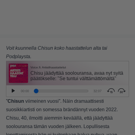
Voit kuunnella Chisun koko haastattelun alta tai
Podplaysta
.
”
Chisun
viimeinen vuosi”. Näin dramaattisesti
suosikkiartisti on somessa brändännyt vuoden 2022.
Chisu, 40,
ilmoitti aiemmin keväällä
, että jäädyttää
soolouransa tämän vuoden jälkeen. Lopullisesta
lopettamisesta hän ei kuitenkaan halua puhua, vaan