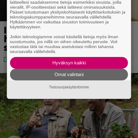
laitteellesi saadaksemme tietoja esimerkiksi sivuista, joilla
vierailit, IP-osoitteestasi sekä laitteesi ominaisuuksista.
Pääset tutustumaan yksityiskohtaisesti käyttötarkoituksiin ja
teknologiakumppaneihimme seuraavalla välilehdellä.
Hylkääminen voi vaikuttaa sivuston toimivuuteen ja
käytettävyyteen.
IS: Hjalliksen ja Jasminen
häissä suomalainen
Jotkin teknologiamme voivat käsitellä tietoja myös ilman
suostumusta, jos niillä on siihen oikeutettu peruste. Voit
supertähti
vastustaa tätä tai muuttaa asetuksiasi milloin tahansa
seuraavalla välilehdellä.
Hyväksyn kaikki
Omat valintani
Tietosuojakäytäntömme