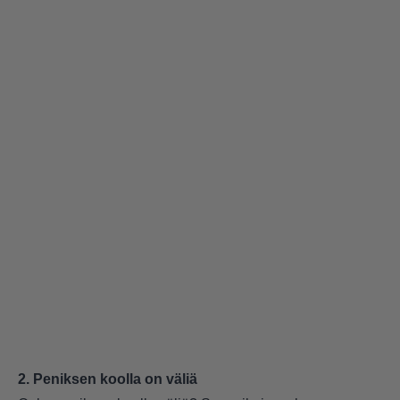
2. Peniksen koolla on väliä