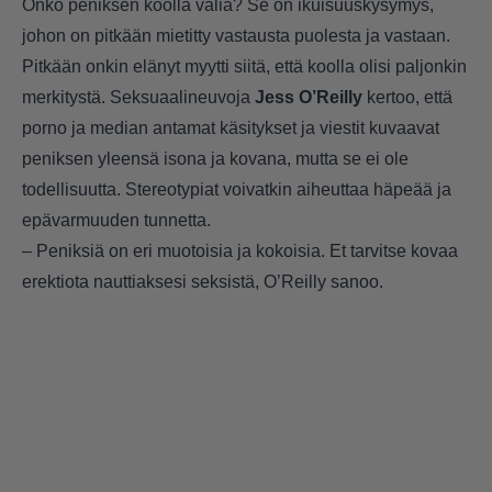
Onko peniksen koolla väliä? Se on ikuisuuskysymys,
johon on pitkään mietitty vastausta puolesta ja vastaan.
Pitkään onkin elänyt myytti siitä, että koolla olisi paljonkin
merkitystä. Seksuaalineuvoja
Jess O’Reilly
kertoo, että
porno ja median antamat käsitykset ja viestit kuvaavat
peniksen yleensä isona ja kovana, mutta se ei ole
todellisuutta. Stereotypiat voivatkin aiheuttaa häpeää ja
epävarmuuden tunnetta.
– Peniksiä on eri muotoisia ja kokoisia. Et tarvitse kovaa
erektiota nauttiaksesi seksistä, O’Reilly sanoo.