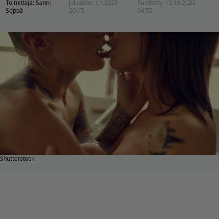
Toimittaja:
Sanni
Julkaistu:
1.1.2023
Päivitetty:
13.10.2025
Seppä
20:15
04:55
Shutterstock