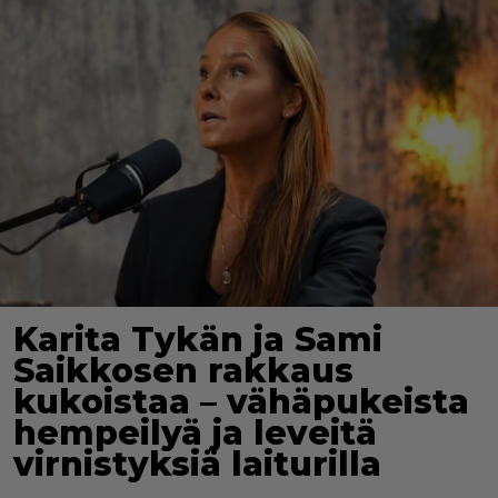
Karita Tykän ja Sami
Saikkosen rakkaus
kukoistaa – vähäpukeista
hempeilyä ja leveitä
virnistyksiä laiturilla