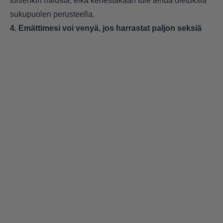
toisenkin halusta, eikä kenestäkään tule tehdä oletuksia
sukupuolen perusteella.
4. Emättimesi voi venyä, j
os harrastat paljon seksiä