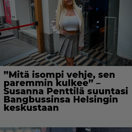
”Mitä isompi vehje, sen
paremmin kulkee” –
Susanna Penttilä suuntasi
Bangbussinsa Helsingin
keskustaan