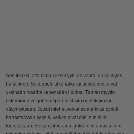
Sen lisäksi, että tämä seksimyytti on väärä, on se myös
haitallinen. Sukupuoli, ulkonäkö, tai sukuelimet eivät
yksinään määritä kenenkään libidoa. Tämän myytin
uskominen voi johtaa epärealistisiin odotuksiin tai
väsymykseen. Jotkut miehet voivat esimerkiksi pyrkiä
harrastamaan seksiä, vaikka eivät olisi niin sillä
tuulellakaan. Seksin tulee aina lähteä niin omasta kuin