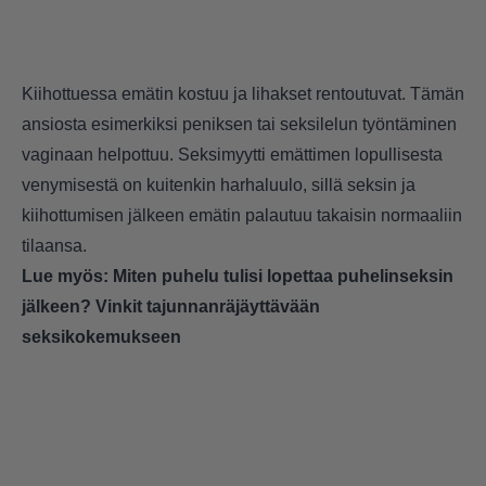
Kiihottuessa emätin kostuu ja lihakset rentoutuvat. Tämän
ansiosta esimerkiksi peniksen tai seksilelun työntäminen
vaginaan helpottuu. Seksimyytti emättimen lopullisesta
venymisestä on kuitenkin harhaluulo, sillä seksin ja
kiihottumisen jälkeen emätin palautuu takaisin normaaliin
tilaansa.
Lue myös:
Miten puhelu tulisi lopettaa puhelinseksin
jälkeen? Vinkit tajunnanräjäyttävään
seksikokemukseen