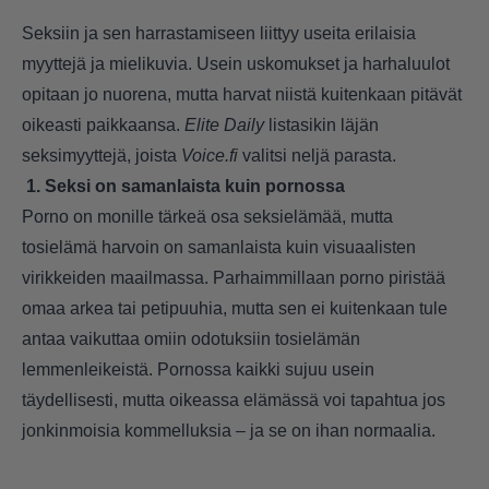
Seksiin ja sen harrastamiseen liittyy useita erilaisia
myyttejä ja mielikuvia. Usein uskomukset ja harhaluulot
opitaan jo nuorena, mutta harvat niistä kuitenkaan pitävät
oikeasti paikkaansa.
Elite Daily
listasikin läjän
seksimyyttejä, joista
Voice.fi
valitsi neljä parasta.
1. Seksi on samanlaista kuin pornossa
Porno on monille tärkeä osa seksielämää, mutta
tosielämä harvoin on samanlaista kuin visuaalisten
virikkeiden maailmassa. Parhaimmillaan porno piristää
omaa arkea tai petipuuhia, mutta sen ei kuitenkaan tule
antaa vaikuttaa omiin odotuksiin tosielämän
lemmenleikeistä. Pornossa kaikki sujuu usein
täydellisesti, mutta oikeassa elämässä voi tapahtua jos
jonkinmoisia kommelluksia – ja se on ihan normaalia.