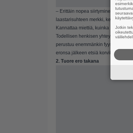
esimerkiks
tutustuma
– Erittäin nopea siirtyminen uuteen s
seuraaval
käytettäv
laastarisuhteen merkki, kertoo seksu
Jotkin te
Kannattaa miettiä, kuinka paljon olet
oikeutett
Todellisen henkisen yhteyden rakentam
välilehdel
perustuu enemmänkin fyysiseen himoon
eronsa jälkeen etsiä korviketta eross
2. Tuore ero takana