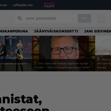
i.net
Leffatykki.com
Etsi
NSKANPERUNA
JÄÄHYVÄISKONSERTTI
JANI SIEVINE
6.
Pohjoi
5.
iimeinen konsertti
Jani Sievinen kokosi lapsikatraansa
selviämää
yhteen – ”Minun suurin perintöni heille”
koiraa
nistat,