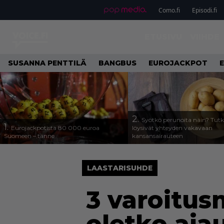
Como.fi
Episodi.fi
ETUSIVU
VIIHDE
SUSANNA PENTTILÄ
BANGBUS
EUROJACKPOT
2.
Syötkö perunoita näin? Tutk
1.
Eurojackpotista 80 000 euroa
löysivät yhteyden vakavaan
Suomeen – tänne
kansansairauteen
LAASTARISUHDE
3 varoitusm