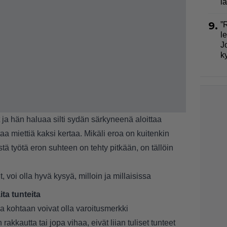
la
9.
”
l
J
k
 ja hän haluaa silti sydän särkyneenä aloittaa
a miettiä kaksi kertaa. Mikäli eroa on kuitenkin
tä työtä eron suhteen on tehty pitkään, on tällöin
 voi olla hyvä kysyä, milloin ja millaisissa
ta tunteita
a kohtaan voivat olla varoitusmerkki
 rakkautta tai jopa vihaa, eivät liian tuliset tunteet