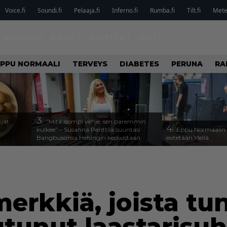
Voice.fi
Soundi.fi
Pelaaja.fi
Inferno.fi
Rumba.fi
Tilt.fi
Metel
MUSIIKKI
ILMIÖT
SUHTEET
KOTI
EPPU NORMAALI
TERVEYS
DIABETES
PERUNA
RA
3.
ijat
”Mitä isompi vehje, sen paremmin
4.
kulkee” – Susanna Penttilä suuntasi
Eppu Normaalin v
Bangbussinsa Helsingin keskustaan
esitetään Ylellä
erkkiä, joista tun