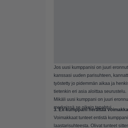
Jos uusi kumppanisi on juuri eronnut
kanssasi uuden parisuhteen, kannatta
työstetty jo pidemmän aikaa ja henkis
tietenkin eri asia aloittaa seurustelu.
Mikäli uusi kumppani on juuri eronnut,
merkeissä se oikein tapahtui.
3. Ex-kumppani herättää voimakkai
Voimakkaat tunteet entistä kumppani
laastarisuhteesta. Olivat tunteet sitten