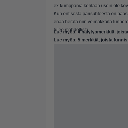
ex-kumppania kohtaan usein ole kovi
Kun entisestä parisuhteesta on pääss
enää herätä niin voimakkaita tunner
tulee mahdollista.
Lue myös:
4 hälytysmerkkiä, joista
Lue myös:
5 merkkiä, joista tunn