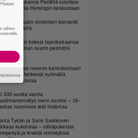
ulkee” – Susanna Penttilä suuntasi
. Pääset
angbussinsa Helsingin keskustaan
e
ppu Normaalin viimeinen konsertti
sitetään Ylellä
n siihen
uraavalla
ani Sievinen kokosi lapsikatraansa
hteen – ”Minun suurin perintöni
eille”
ohjois-Korea neuvoo kansalaisiaan
elviämään helteistä syömällä
äytäntömme
iilentävää koiraa
li 300 vuotta vanha
aailmanennätys meni uusiksi – 18-
uotias nuorimies teki historiaa
arita Tykän ja Sami Saikkosen
akkaus kukoistaa – vähäpukeista
empeilyä ja leveitä virnistyksiä