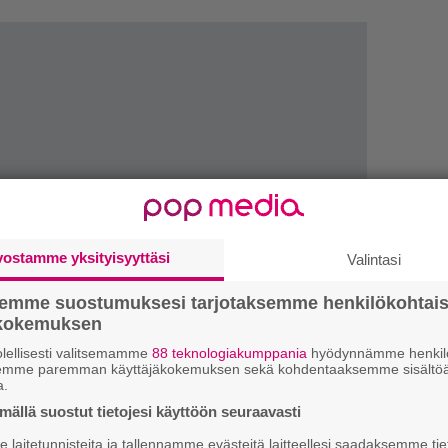
vostamme yksityisyyttäsi
Valintasi
1.
E
semme suostumuksesi tarjotaksemme henkilökohtai
S
ökokemuksen
2.
S
lellisesti valitsemamme
88 teknologiakumppania
hyödynnämme henkilö
semme paremman käyttäjäkokemuksen sekä kohdentaaksemme sisältöä
l
a.
k
ällä suostut tietojesi käyttöön seuraavasti
3.
”
laitetunnisteita ja tallennamme evästeitä laitteellesi saadaksemme tie