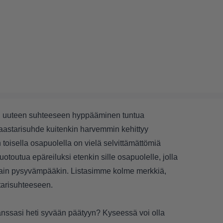
an uuteen suhteeseen hyppääminen tuntua
 Laastarisuhde kuitenkin harvemmin kehittyy
toisella osapuolella on vielä selvittämättömiä
otoutua epäreiluksi etenkin sille osapuolelle, jolla
otain pysyvämpääkin. Listasimme kolme merkkiä,
astarisuhteeseen.
nssasi heti syvään päätyyn? Kyseessä voi olla