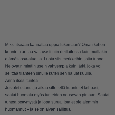
Miksi itseään kannattaa oppia lukemaan? Oman kehon
kuuntelu auttaa valtavasti niin deittailussa kuin muillakin
elämäsi osa-alueilla. Luota siis merkkeihin, joita tunnet.
Ne ovat nimittäin usein vahvempia kuin järki, joka voi
selittää tilanteen sinulle kuten sen haluat kuulla.
Anna itsesi tuntea
Jos olet ottanut jo aikaa sille, että kuuntelet kehoasi,
saatat huomata myös tunteiden nousevan pintaan. Saatat
tuntea pettymystä ja jopa surua, jota et ole aiemmin
huomannut – ja se on aivan sallittua.