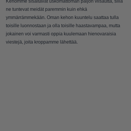
Kehomme sisältävät uskomattoman paljon viisautta, sillä
ne tuntevat meidät paremmin kuin ehkä
ymmärrämmekään. Oman kehon kuuntelu saattaa tulla
toisille luonnostaan ja olla toisille haastavampaa, mutta
jokainen voi varmasti oppia kuulemaan hienovaraisia
viestejä, joita kroppamme lähettää.