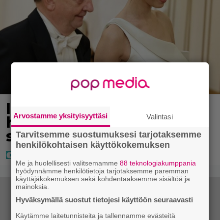
IS: Hjalliksen ja Jasminen
Arvostamme yksityisyyttäsi
Valintasi
häissä suomalainen
supertähti
Tarvitsemme suostumuksesi tarjotaksemme
henkilökohtaisen käyttökokemuksen
Me ja huolellisesti valitsemamme
88 teknologiakumppania
hyödynnämme henkilötietoja tarjotaksemme paremman
käyttäjäkokemuksen sekä kohdentaaksemme sisältöä ja
mainoksia.
Hyväksymällä suostut tietojesi käyttöön seuraavasti
Käytämme laitetunnisteita ja tallennamme evästeitä