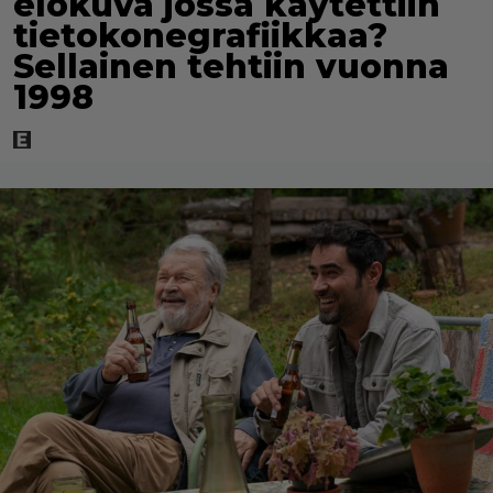
elokuva jossa käytettiin
tietokonegrafiikkaa?
Sellainen tehtiin vuonna
1998