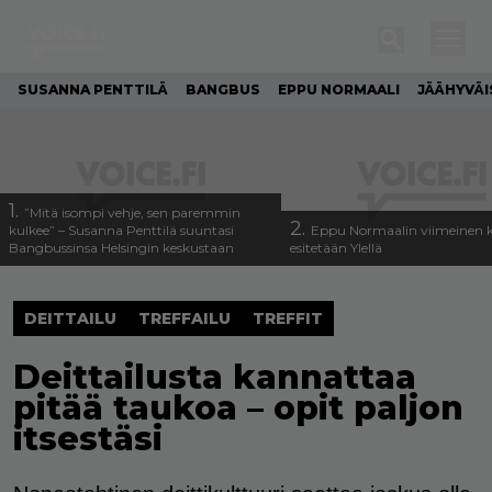
SUSANNA PENTTILÄ
BANGBUS
EPPU NORMAALI
JÄÄHYVÄI
1.
”Mitä isompi vehje, sen paremmin
2.
kulkee” – Susanna Penttilä suuntasi
Eppu Normaalin viimeinen k
Bangbussinsa Helsingin keskustaan
esitetään Ylellä
DEITTAILU
TREFFAILU
TREFFIT
Deittailusta kannattaa
pitää taukoa – opit paljon
itsestäsi