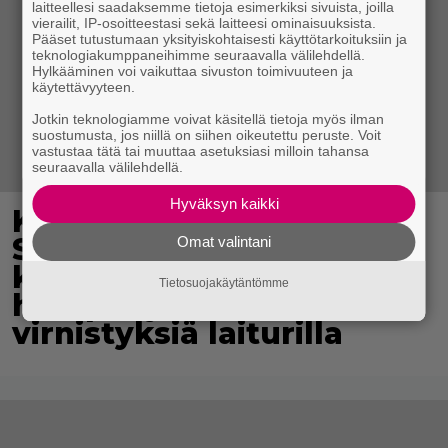
laitteellesi saadaksemme tietoja esimerkiksi sivuista, joilla
vierailit, IP-osoitteestasi sekä laitteesi ominaisuuksista.
Pääset tutustumaan yksityiskohtaisesti käyttötarkoituksiin ja
teknologiakumppaneihimme seuraavalla välilehdellä.
Hylkääminen voi vaikuttaa sivuston toimivuuteen ja
käytettävyyteen.
Jotkin teknologiamme voivat käsitellä tietoja myös ilman
suostumusta, jos niillä on siihen oikeutettu peruste. Voit
vastustaa tätä tai muuttaa asetuksiasi milloin tahansa
seuraavalla välilehdellä.
Hyväksyn kaikki
Karita Tykän ja Sami
Saikkosen rakkaus
Omat valintani
kukoistaa – vähäpukeista
Tietosuojakäytäntömme
hempeilyä ja leveitä
virnistyksiä laiturilla