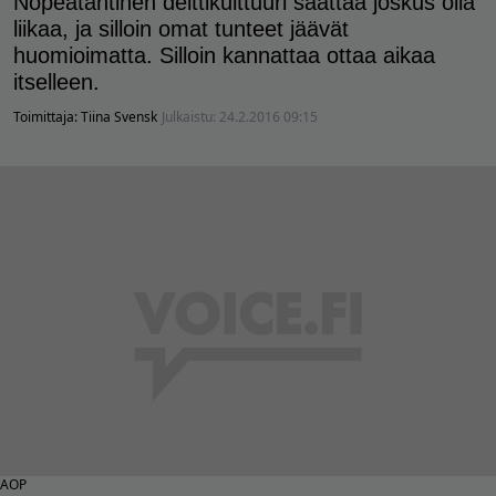
Nopeatahtinen deittikulttuuri saattaa joskus olla
liikaa, ja silloin omat tunteet jäävät
huomioimatta. Silloin kannattaa ottaa aikaa
itselleen.
Toimittaja:
Tiina Svensk
Julkaistu:
24.2.2016 09:15
AOP