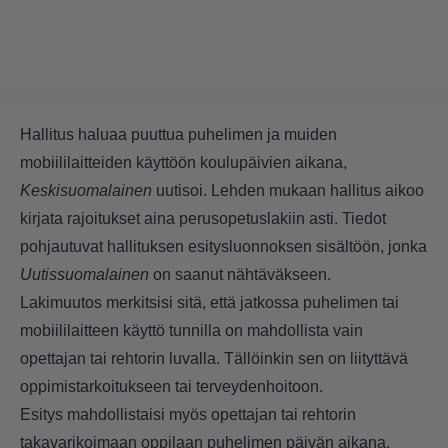
Hallitus haluaa puuttua puhelimen ja muiden
mobiililaitteiden käyttöön koulupäivien aikana,
Keskisuomalainen
uutisoi. Lehden mukaan hallitus aikoo
kirjata rajoitukset aina perusopetuslakiin asti. Tiedot
pohjautuvat hallituksen esitysluonnoksen sisältöön, jonka
Uutissuomalainen
on saanut nähtäväkseen.
Lakimuutos merkitsisi sitä, että jatkossa puhelimen tai
mobiililaitteen käyttö tunnilla on mahdollista vain
opettajan tai rehtorin luvalla. Tällöinkin sen on liityttävä
oppimistarkoitukseen tai terveydenhoitoon.
Esitys mahdollistaisi myös opettajan tai rehtorin
takavarikoimaan oppilaan puhelimen päivän aikana.