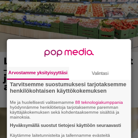
Lidl aloitti jättialennukset
– kotimaiset kasvikset
Arvostamme yksityisyyttäsi
Valintasi
jopa 40 prosentin
Tarvitsemme suostumuksesi tarjotaksemme
alennuksessa
henkilökohtaisen käyttökokemuksen
Me ja huolellisesti valitsemamme
88 teknologiakumppania
hyödynnämme henkilötietoja tarjotaksemme paremman
käyttäjäkokemuksen sekä kohdentaaksemme sisältöä ja
mainoksia.
Hyväksymällä suostut tietojesi käyttöön seuraavasti
Käytämme laitetunnisteita ja tallennamme evästeitä