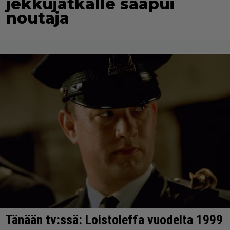
jekkujätkälle saapui
noutaja