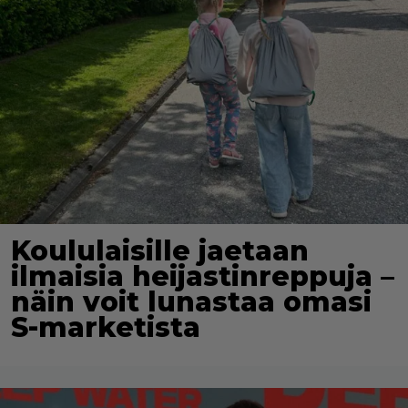
Koululaisille jaetaan
ilmaisia heijastinreppuja –
näin voit lunastaa omasi
S-marketista