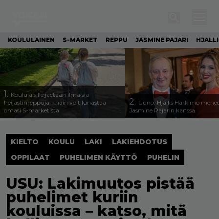
KOULULAINEN
S-MARKET
REPPU
JASMINE PAJARI
HJALL
1.
Koululaisille jaetaan ilmaisia
2.
heijastinreppuja – näin voit lunastaa
Uuno: Hjallis Harkimo menee
omasi S-marketista
Jasmine Pajarin kanssa
KIELTO
KOULU
LAKI
LAKIEHDOTUS
OPPILAAT
PUHELIMEN KÄYTTÖ
PUHELIN
USU: Lakimuutos pistää
puhelimet kuriin
kouluissa – katso, mitä