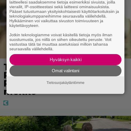
laitteellesi saadaksemme tietoja esimerkiksi sivuista, joilla
vierailit, IP-osoitteestasi sekä laitteesi ominaisuuksista.
Pääset tutustumaan yksityiskohtaisesti käyttötarkoituksiin ja
teknologiakumppaneihimme seuraavalla välilehdellä.
Hylkääminen voi vaikuttaa sivuston toimivuuteen ja
käytettävyyteen.
Jotkin teknologiamme voivat käsitellä tietoja myös ilman
suostumusta, jos niillä on siihen oikeutettu peruste. Voit
vastustaa tätä tai muuttaa asetuksiasi milloin tahansa
seuraavalla välilehdellä.
Hyväksyn kaikki
Tältä näyttää Vappu
Omat valintani
Pimiän perhelomalla
Portugalissa – ”Kaunis
Tietosuojakäytäntömme
mekko”