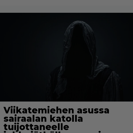
Viikatemiehen asussa
sairaalan katolla
tuijottaneelle