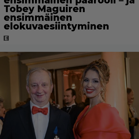
ensimmäinen päärooli – ja
Tobey Maguiren
ensimmäinen
elokuvaesiintyminen