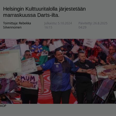
Helsingin Kulttuuritalolla järjestetään
marraskuussa Darts-ilta.
Toimittaja:
Rebekka
Julkaistu:
5.10.2024
Päivitetty:
26.8.2025
Silvennoinen
16:15
04:29
AOP