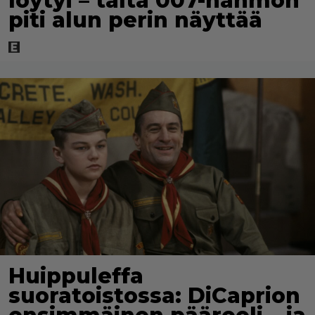
löytyi – tältä 007-hahmon
piti alun perin näyttää
Huippuleffa
suoratoistossa: DiCaprion