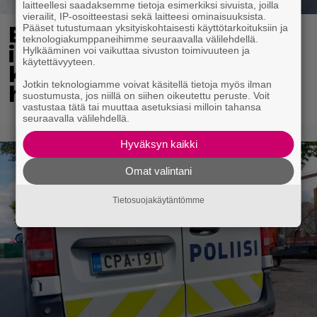
laitteellesi saadaksemme tietoja esimerkiksi sivuista, joilla
vierailit, IP-osoitteestasi sekä laitteesi ominaisuuksista.
Pääset tutustumaan yksityiskohtaisesti käyttötarkoituksiin ja
Ekaluokkalaisille jaetaan
teknologiakumppaneihimme seuraavalla välilehdellä.
ilmainen kotiavain –
Hylkääminen voi vaikuttaa sivuston toimivuuteen ja
käytettävyyteen.
katso, mistä sen voi
Jotkin teknologiamme voivat käsitellä tietoja myös ilman
hakea
suostumusta, jos niillä on siihen oikeutettu peruste. Voit
vastustaa tätä tai muuttaa asetuksiasi milloin tahansa
seuraavalla välilehdellä.
Hyväksyn kaikki
Omat valintani
Tietosuojakäytäntömme