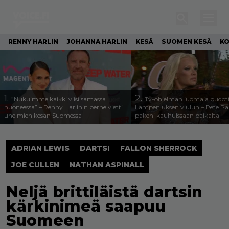
RENNY HARLIN
JOHANNA HARLIN
KESÄ
SUOMEN KESÄ
KO
1.
2.
”Nukuimme kaikki viisi samassa
Tv-ohjelman juontaja pudott
huoneessa” – Renny Harlinin perhe vietti
Lampeniuksen viulun – Pete P
unelmien kesän Suomessa
pakeni kauhuissaan paikalta
ADRIAN LEWIS
DARTSI
FALLON SHERROCK
JOE CULLEN
NATHAN ASPINALL
Neljä brittiläistä dartsin
kärkinimeä saapuu
Suomeen