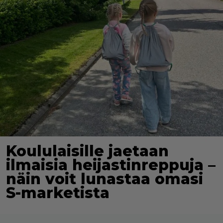
Koululaisille jaetaan
ilmaisia heijastinreppuja –
näin voit lunastaa omasi
S-marketista