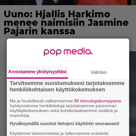
Uuno: Hjallis Harkimo
menee naimisiin Jasmine
Pajarin kanssa
Arvostamme yksityisyyttäsi
Valintasi
Tarvitsemme suostumuksesi tarjotaksemme
henkilökohtaisen käyttökokemuksen
Me ja huolellisesti valitsemamme
88 teknologiakumppania
hyödynnämme henkilötietoja tarjotaksemme paremman
käyttäjäkokemuksen sekä kohdentaaksemme sisältöä ja
mainoksia.
Hyväksymällä suostut tietojesi käyttöön seuraavasti
Käytämme laitetunnisteita ja tallennamme evästeitä