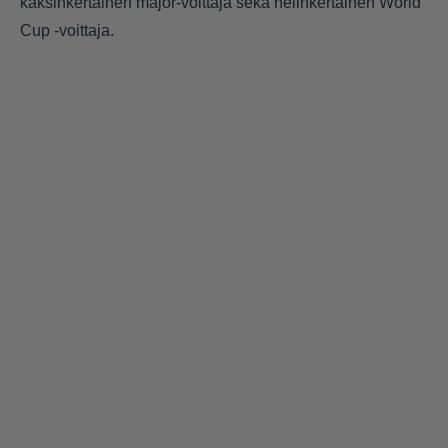
kaksinkertainen major-voittaja sekä nelinkertainen World
Cup -voittaja.