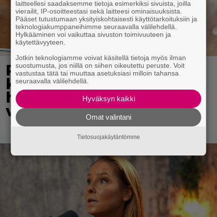
laitteellesi saadaksemme tietoja esimerkiksi sivuista, joilla
vierailit, IP-osoitteestasi sekä laitteesi ominaisuuksista.
Pääset tutustumaan yksityiskohtaisesti käyttötarkoituksiin ja
teknologiakumppaneihimme seuraavalla välilehdellä.
Hylkääminen voi vaikuttaa sivuston toimivuuteen ja
käytettävyyteen.
Jotkin teknologiamme voivat käsitellä tietoja myös ilman
suostumusta, jos niillä on siihen oikeutettu peruste. Voit
Pohjois-Korea neuvoo
vastustaa tätä tai muuttaa asetuksiasi milloin tahansa
kansalaisiaan selviämään
seuraavalla välilehdellä.
helteistä syömällä
Hyväksyn kaikki
viilentävää koiraa
Omat valintani
Tietosuojakäytäntömme