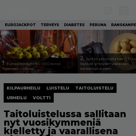
EUROJACKPOT
TERVEYS
DIABETES
PERUNA
RANSKANP
2.
Syötkö perunoita näin? Tutk
1.
Eurojackpotista 80 000 euroa
löysivät yhteyden vakavaan
Suomeen – tänne
kansansairauteen
KILPAURHEILU
LUISTELU
TAITOLUISTELU
URHEILU
VOLTTI
Taitoluistelussa sallitaan
nyt vuosikymmeniä
kielletty ja vaarallisena