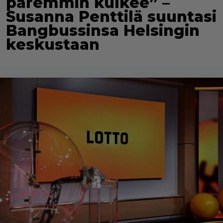
paremmin kulkee” –
Susanna Penttilä suuntasi
Bangbussinsa Helsingin
keskustaan