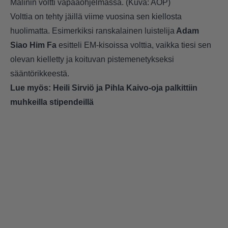
Malinin voltti vapaaohjelmassa. (Kuva: AOP)
Volttia on tehty jäillä viime vuosina sen kiellosta
huolimatta. Esimerkiksi ranskalainen luistelija
Adam
Siao Him Fa
esitteli EM-kisoissa volttia, vaikka tiesi sen
olevan kielletty ja koituvan pistemenetykseksi
sääntörikkeestä.
Lue myös:
Heili Sirviö ja Pihla Kaivo-oja palkittiin
muhkeilla stipendeillä