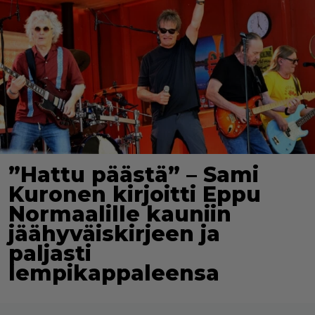
”Hattu päästä” – Sami
Kuronen kirjoitti Eppu
Normaalille kauniin
jäähyväiskirjeen ja
paljasti
lempikappaleensa