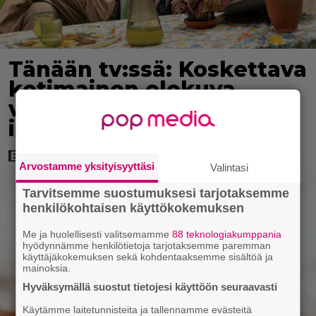
Tänään tv:ssä: Koskettava
kotimainen elokuva
vuodelta 2020 – ”Tehty
isolla sydämellä”
Arvostamme yksityisyyttäsi
Valintasi
Tarvitsemme suostumuksesi tarjotaksemme
henkilökohtaisen käyttökokemuksen
Me ja huolellisesti valitsemamme
88 teknologiakumppania
hyödynnämme henkilötietoja tarjotaksemme paremman
käyttäjäkokemuksen sekä kohdentaaksemme sisältöä ja
mainoksia.
Hyväksymällä suostut tietojesi käyttöön seuraavasti
Käytämme laitetunnisteita ja tallennamme evästeitä