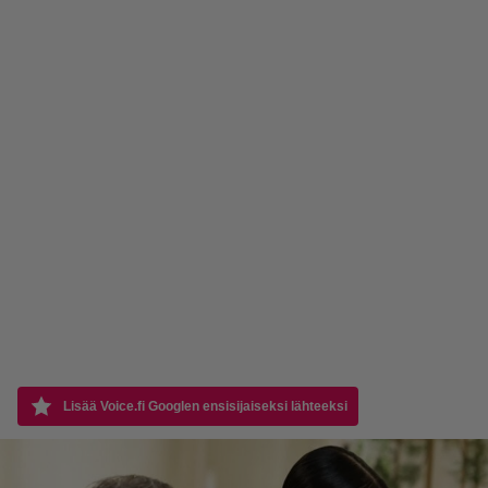
Lisää Voice.fi Googlen ensisijaiseksi lähteeksi