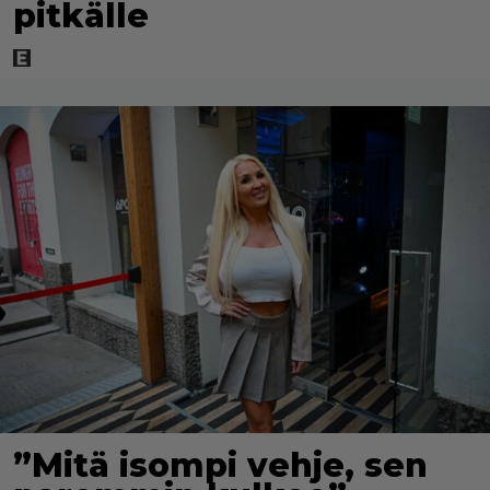
pitkälle
”Mitä isompi vehje, sen