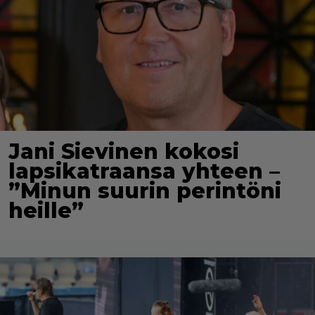
Jani Sievinen kokosi
lapsikatraansa yhteen –
”Minun suurin perintöni
heille”