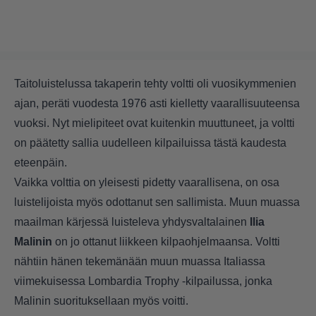
Taitoluistelussa takaperin tehty voltti oli vuosikymmenien
ajan, peräti vuodesta 1976 asti kielletty vaarallisuuteensa
vuoksi. Nyt mielipiteet ovat kuitenkin muuttuneet, ja voltti
on päätetty sallia uudelleen kilpailuissa tästä kaudesta
eteenpäin.
Vaikka volttia on yleisesti pidetty vaarallisena, on osa
luistelijoista myös odottanut sen sallimista. Muun muassa
maailman kärjessä luisteleva yhdysvaltalainen
Ilia
Malinin
on jo ottanut liikkeen kilpaohjelmaansa. Voltti
nähtiin hänen tekemänään muun muassa Italiassa
viimekuisessa Lombardia Trophy -kilpailussa, jonka
Malinin suorituksellaan myös voitti.