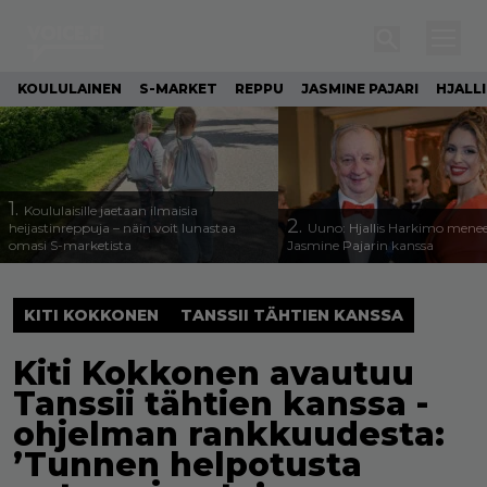
KOULULAINEN
S-MARKET
REPPU
JASMINE PAJARI
HJALL
1.
Koululaisille jaetaan ilmaisia
2.
heijastinreppuja – näin voit lunastaa
Uuno: Hjallis Harkimo menee
omasi S-marketista
Jasmine Pajarin kanssa
KITI KOKKONEN
TANSSII TÄHTIEN KANSSA
Kiti Kokkonen avautuu
Tanssii tähtien kanssa -
ohjelman rankkuudesta:
’Tunnen helpotusta