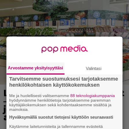
Arvostamme yksityisyyttäsi
Valintasi
Tarvitsemme suostumuksesi tarjotaksemme
henkilökohtaisen käyttökokemuksen
Lidl aloitti jättialennukset
Me ja huolellisesti valitsemamme
88 teknologiakumppania
– kotimaiset kasvikset
hyödynnämme henkilötietoja tarjotaksemme paremman
käyttäjäkokemuksen sekä kohdentaaksemme sisältöä ja
jopa 40 prosentin
mainoksia.
alennuksessa
Hyväksymällä suostut tietojesi käyttöön seuraavasti
Käytämme laitetunnisteita ja tallennamme evästeitä