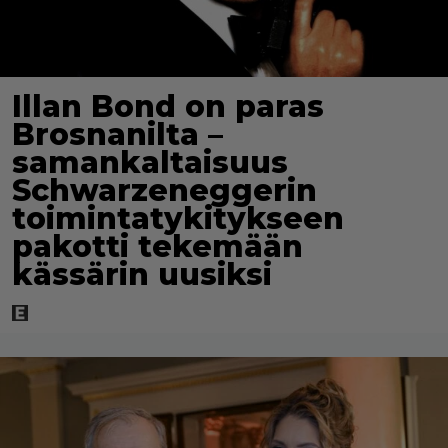
Illan Bond on paras
Brosnanilta –
samankaltaisuus
Schwarzeneggerin
toimintatykitykseen
pakotti tekemään
kässärin uusiksi