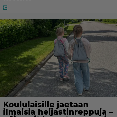
Koululaisille jaetaan
ilmaisia heijastinreppuja –