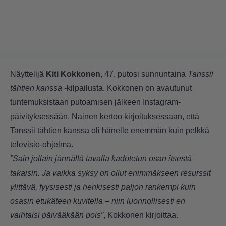
Näyttelijä
Kiti Kokkonen
, 47, putosi sunnuntaina
Tanssii
tähtien kanssa
-kilpailusta. Kokkonen on avautunut
tuntemuksistaan putoamisen jälkeen Instagram-
päivityksessään. Nainen kertoo kirjoituksessaan, että
Tanssii tähtien kanssa oli hänelle enemmän kuin pelkkä
televisio-ohjelma.
”Sain jollain jännällä tavalla kadotetun osan itsestä
takaisin. Ja vaikka syksy on ollut enimmäkseen resurssit
ylittävä, fyysisesti ja henkisesti paljon rankempi kuin
osasin etukäteen kuvitella – niin luonnollisesti en
vaihtaisi päivääkään pois”
, Kokkonen kirjoittaa.