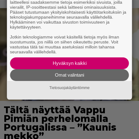
laitteellesi saadaksemme tietoja esimerkiksi sivuista, joilla
vierailit, IP-osoitteestasi sekä laitteesi ominaisuuksista.
Pääset tutustumaan yksityiskohtaisesti käyttötarkoituksiin ja
teknologiakumppaneihimme seuraavalla välilehdellä.
Hylkääminen voi vaikuttaa sivuston toimivuuteen ja
käytettävyyteen.
Jotkin teknologiamme voivat käsitellä tietoja myös ilman
suostumusta, jos niillä on siihen oikeutettu peruste. Voit
vastustaa tätä tai muuttaa asetuksiasi milloin tahansa
seuraavalla välilehdellä.
Hyväksyn kaikki
Omat valintani
Tietosuojakäytäntömme
Tältä näyttää Vappu
Pimiän perhelomalla
Portugalissa – ”Kaunis
mekko”