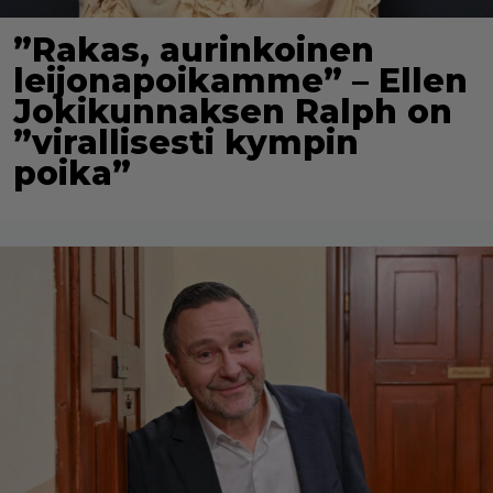
”Rakas, aurinkoinen
leijonapoikamme” – Ellen
Jokikunnaksen Ralph on
”virallisesti kympin
poika”