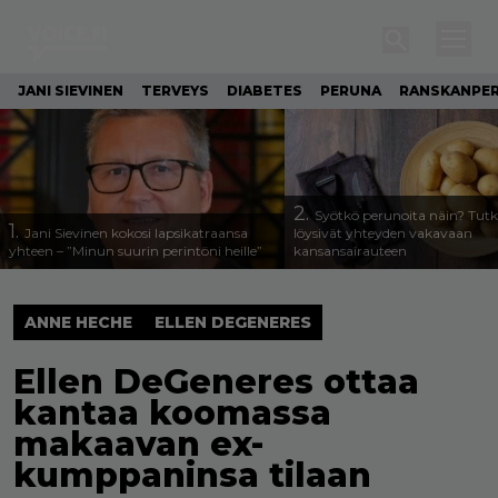
JANI SIEVINEN
TERVEYS
DIABETES
PERUNA
RANSKANPE
2.
Syötkö perunoita näin? Tutk
1.
Jani Sievinen kokosi lapsikatraansa
löysivät yhteyden vakavaan
yhteen – ”Minun suurin perintöni heille”
kansansairauteen
ANNE HECHE
ELLEN DEGENERES
Ellen DeGeneres ottaa
kantaa koomassa
makaavan ex-
kumppaninsa tilaan