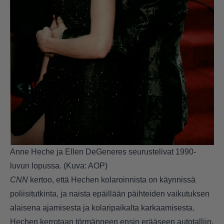
Anne Heche ja Ellen DeGeneres seurustelivat 1990-
luvun lopussa. (Kuva: AOP)
CNN
kertoo, että Hechen kolaroinnista on käynnissä
poliisitutkinta, ja naista epäillään päihteiden vaikutuksen
alaisena ajamisesta ja kolaripaikalta karkaamisesta.
Hechen kerrotaan törmänneen ensin erääseen autotalliin,