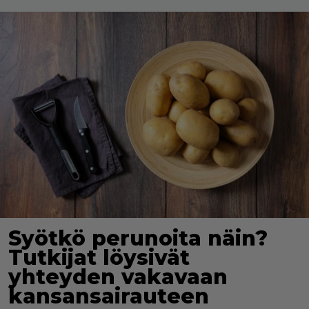
Syötkö perunoita näin?
Tutkijat löysivät
yhteyden vakavaan
kansansairauteen