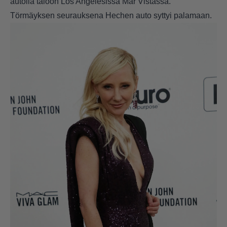
autolla taloon Los Angelesissa Mar Vistassa.
Törmäyksen seurauksena Hechen auto syttyi palamaan.