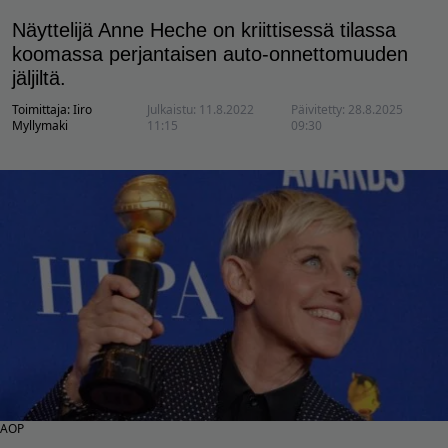
Näyttelijä Anne Heche on kriittisessä tilassa
koomassa perjantaisen auto-onnettomuuden
jäljiltä.
Toimittaja:
Iiro
Julkaistu:
11.8.2022
Päivitetty:
28.8.2025
Myllymaki
11:15
09:30
AOP