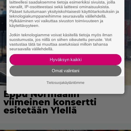
laitteellesi saadaksemme tietoja esimerkiksi sivuista, joilla
vierailit, IP-osoitteestasi sekä laitteesi ominaisuuksista.
Pääset tutustumaan yksityiskohtaisesti käyttötarkoituksiin ja
teknologiakumppaneihimme seuraavalla välilehdellä.
Hylkääminen voi vaikuttaa sivuston toimivuuteen ja
käytettävyyteen.
Jotkin teknologiamme voivat käsitellä tietoja myös ilman
suostumusta, jos niillä on siihen oikeutettu peruste. Voit
vastustaa tätä tai muuttaa asetuksiasi milloin tahansa
seuraavalla välilehdellä.
Hyväksyn kaikki
Omat valintani
Tietosuojakäytäntömme
Eppu Normaalin
viimeinen konsertti
esitetään Ylellä