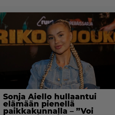
Sonja Aiello hullaantui
elämään pienellä
paikkakunnalla – ”Voi