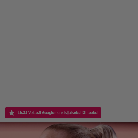
Lisää Voice.fi Googlen ensisijaiseksi lähteeksi