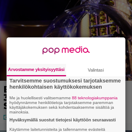
Arvostamme yksityisyyttäsi
Valintasi
Tarvitsemme suostumuksesi tarjotaksemme
Eurojackpotissa poksahti
henkilökohtaisen käyttökokemuksen
32,7 miljoonaa, ja tänne
Me ja huolellisesti valitsemamme
88 teknologiakumppania
hyödynnämme henkilötietoja tarjotaksemme paremman
Suomen isoin voitto meni
käyttäjäkokemuksen sekä kohdentaaksemme sisältöä ja
mainoksia.
Hyväksymällä suostut tietojesi käyttöön seuraavasti
Käytämme laitetunnisteita ja tallennamme evästeitä