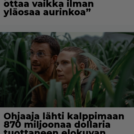
ottaa vaikka ilman
yläosaa aurinkoa”
Ohjaaja lähti kalppimaan
870 miljoonaa dollaria
tuottaneen elokuvan