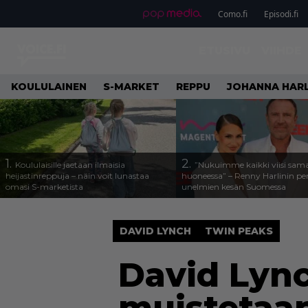
Como.fi
Episodi.fi
ETUSIVU
VIIHDE
KOULULAINEN
S-MARKET
REPPU
JOHANNA HARL
1.
2.
Koululaisille jaetaan ilmaisia
”Nukuimme kaikki viisi sam
heijastinreppuja – näin voit lunastaa
huoneessa” – Renny Harlinin per
omasi S-marketista
unelmien kesän Suomessa
DAVID LYNCH
TWIN PEAKS
David Lync