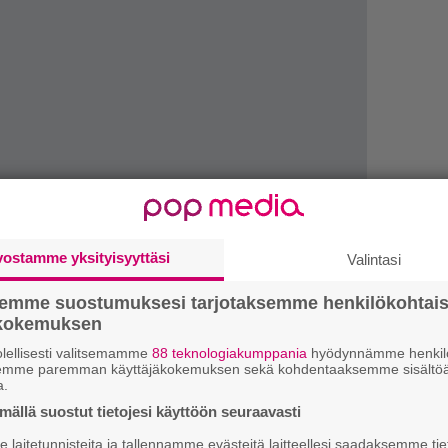
vostamme yksityisyyttäsi
Valintasi
1.
K
semme suostumuksesi tarjotaksemme henkilökohtai
h
ökokemuksen
o
lellisesti valitsemamme
88 teknologiakumppania
hyödynnämme henkilö
2.
semme paremman käyttäjäkokemuksen sekä kohdentaaksemme sisältöä
”
a.
h
esta ja omaperäisestä tyylistään. Hänen uransa
v
ällä suostut tietojesi käyttöön seuraavasti
muun muassa elokuvat
Elefanttimies
,
Blue Velvet
laitetunnisteita ja tallennamme evästeitä laitteellesi saadaksemme tie