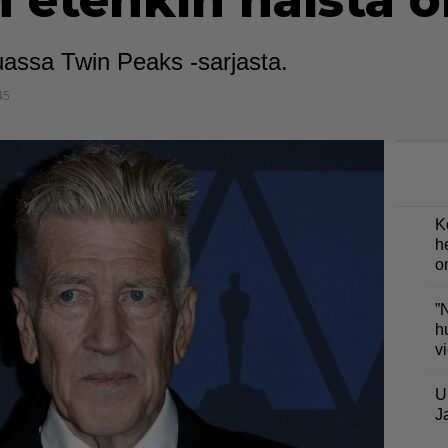
 etenkin näistä o
assa Twin Peaks -sarjasta.
45
K
h
o
”
h
v
U
J