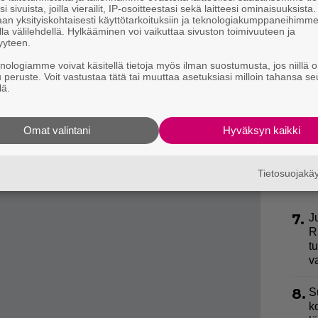
3.
U
tuin tv-sarjansa sen sijaan on legendaarinen
Twin
i sivuista, joilla vierailit, IP-osoitteestasi sekä laitteesi ominaisuuksista
n
an yksityiskohtaisesti käyttötarkoituksiin ja teknologiakumppaneihimm
eräänlaista kulttiasemaa.
la välilehdellä. Hylkääminen voi vaikuttaa sivuston toimivuuteen ja
yyteen.
rin elämäntyöstään.
4.
L
k
knologiamme voivat käsitellä tietoja myös ilman suostumusta, jos niillä o
Tässä vuoden 2024 katsotuimmat elokuvat
u peruste. Voit vastustaa tätä tai muuttaa asetuksiasi milloin tahansa se
a
lä.
5.
E
k
Omat valintani
Hyväksyn kaikki
6.
”
ki
Tietosuojak
s
7.
J
R
t
v
8.
S
k