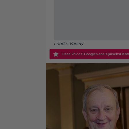
Lähde:
Variety
Lisää Voice.fi Googlen ensisijaiseksi läht