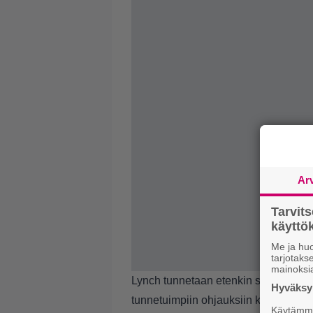
Ar
Tarvit
käytt
Me ja huo
tarjotak
mainoksi
Lynch tunnetaan etenkin surrealistis
Hyväksym
tunnetuimpiin ohjauksiin kuuluvat 
Käytämme 