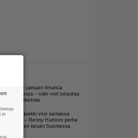
LUETUIMMAT JUTUT
oululaisille jaetaan ilmaisia
sen
eijastinreppuja – näin voit lunastaa
masi S-marketista
tietoja
 ja
Nukuimme kaikki viisi samassa
uoneessa” – Renny Harlinin perhe
ietti unelmien kesän Suomessa
toja