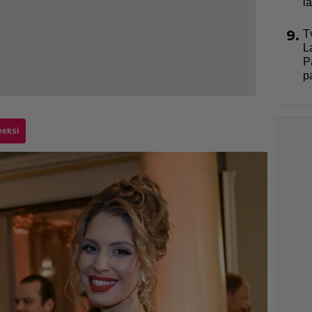
l
9.
T
L
P
p
eeksi