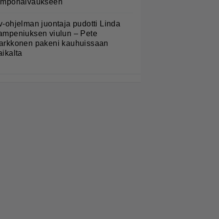
ämpöhalvaukseen
v-ohjelman juontaja pudotti Linda
ampeniuksen viulun – Pete
arkkonen pakeni kauhuissaan
aikalta