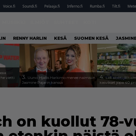
Voice.fi
Soundi.fi
Pelaaja.fi
Inferno.fi
Rumba.fi
Tilt.fi
Metel
MUSIIKKI
ILMIÖT
SUHTEET
KOTI
IN
RENNY HARLIN
KESÄ
SUOMEN KESÄ
JASMINE
assa
3.
4.
he vietti
Uuno: Hjallis Harkimo menee naimisiin
Lidl aloitti jätti
Jasmine Pajarin kanssa
kasvikset jopa 40 pr
h on kuollut 78-v