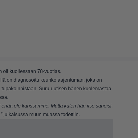
n oli kuollessaan 78-vuotias.
ellä on diagnosoitu keuhkolaajentuman, joka on
a tupakoinnistaan. Suru-uutisen hänen kuolemastaa
ssa.
t enää ole kanssamme. Mutta kuten hän itse sanoisi,
,”
julkaisussa muun muassa todettiin.