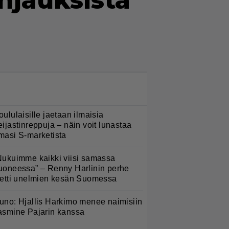
hjauksista
LUETUIMMAT NYT
oululaisille jaetaan ilmaisia
eijastinreppuja – näin voit lunastaa
masi S-marketista
Nukuimme kaikki viisi samassa
uoneessa” – Renny Harlinin perhe
ietti unelmien kesän Suomessa
uno: Hjallis Harkimo menee naimisiin
asmine Pajarin kanssa