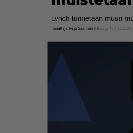
muistetaan
Lynch tunnetaan muun mu
Toimittaja:
Reija Saarinen
Julkaistu:
17.1.2025 08: