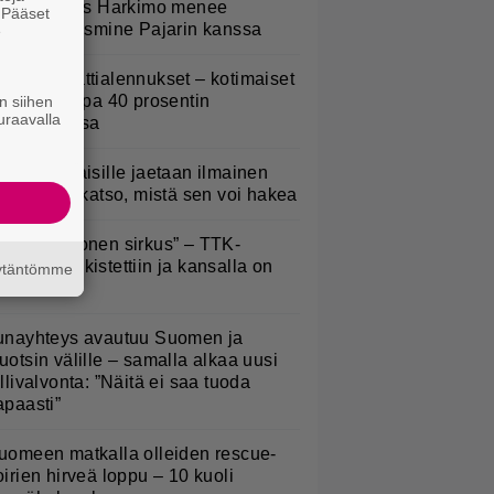
uno: Hjallis Harkimo menee
. Pääset
aimisiin Jasmine Pajarin kanssa
e
idl aloitti jättialennukset – kotimaiset
asvikset jopa 40 prosentin
n siihen
uraavalla
lennuksessa
kaluokkalaisille jaetaan ilmainen
otiavain – katso, mistä sen voi hakea
Että semmonen sirkus” – TTK-
lpailijat julkistettiin ja kansalla on
äytäntömme
anottavaa
unayhteys avautuu Suomen ja
uotsin välille – samalla alkaa uusi
ullivalvonta: ”Näitä ei saa tuoda
apaasti”
uomeen matkalla olleiden rescue-
oirien hirveä loppu – 10 kuoli