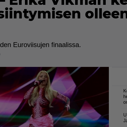
 – Erika Vikman k
siintymisen ollee
en Euroviisujen finaalissa.
0
K
h
o
U
J