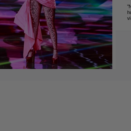
”
h
v