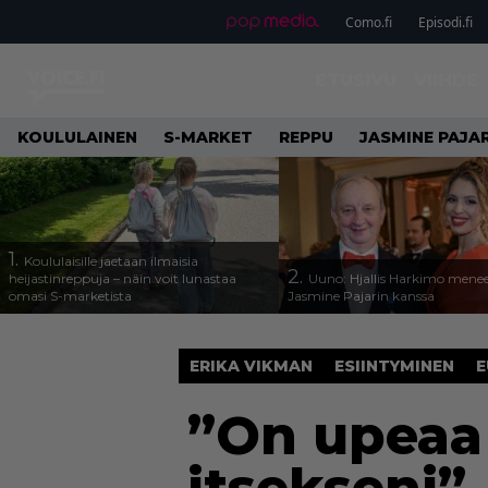
Como.fi
Episodi.fi
ETUSIVU
VIIHDE
KOULULAINEN
S-MARKET
REPPU
JASMINE PAJAR
1.
Koululaisille jaetaan ilmaisia
2.
heijastinreppuja – näin voit lunastaa
Uuno: Hjallis Harkimo menee
omasi S-marketista
Jasmine Pajarin kanssa
ERIKA VIKMAN
ESIINTYMINEN
E
”On upeaa 