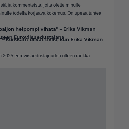
eistä ja kommenteista, joita olette minulle
minulle todella korjaava kokemus. On upeaa tuntea
n paljon helpompi vihata” – Erika Vikman
kseen Euroviisuedustajana
 korkkarit olivat tiellä, kun Erika Vikman
n 2025 euroviisuedustajuuden olleen
rankka