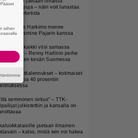
oululaisille jaetaan ilmaisia
. Pääset
eijastinreppuja – näin voit lunastaa
e
masi S-marketista
uno: Hjallis Harkimo menee
n siihen
aimisiin Jasmine Pajarin kanssa
uraavalla
Nukuimme kaikki viisi samassa
uoneessa” – Renny Harlinin perhe
ietti unelmien kesän Suomessa
idl aloitti jättialennukset – kotimaiset
äytäntömme
asvikset jopa 40 prosentin
lennuksessa
Että semmonen sirkus” – TTK-
lpailijat julkistettiin ja kansalla on
anottavaa
kaluokkalaisille jaetaan ilmainen
otiavain – katso, mistä sen voi hakea