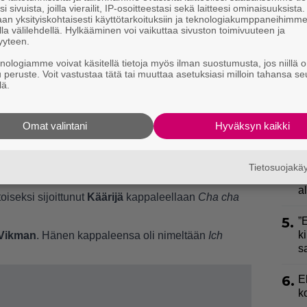
1.
K
i sivuista, joilla vierailit, IP-osoitteestasi sekä laitteesi ominaisuuksista
h
an yksityiskohtaisesti käyttötarkoituksiin ja teknologiakumppaneihimm
o
la välilehdellä. Hylkääminen voi vaikuttaa sivuston toimivuuteen ja
yyteen.
2.
U
knologiamme voivat käsitellä tietoja myös ilman suostumusta, jos niillä o
n
u peruste. Voit vastustaa tätä tai muuttaa asetuksiasi milloin tahansa se
lä.
3.
”
h
Omat valintani
Hyväksyn kaikki
v
isi?” – Erika Vikman julkaisi yhteiskuvia
a some sai ideoita
4.
L
Tietosuojak
k
aan vuonna 2006 voittanut
Lordi
biisillään
Hard
a
oiseksi sijoittunut
Käärijä
kappaleellaan
Cha cha
5.
”
ki
 Vikman
. Hänen kappaleensa oli nimeltään
Ich
s
6.
E
k