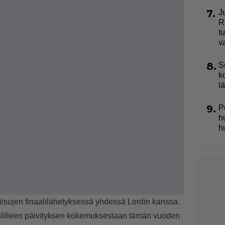
7.
J
R
t
v
8.
S
k
l
9.
P
h
h
isujen finaalilähetyksessä yhdessä Lordin kanssa.
tililleen päivityksen kokemuksestaan tämän vuoden