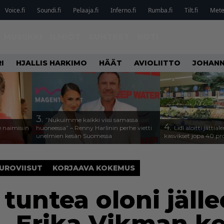
Voice.fi
Soundi.fi
Pelaaja.fi
Inferno.fi
Rumba.fi
Tilt.fi
Metel
MUSIIKKI
ILMIÖT
SUHTEET
KOTI
I
HJALLIS HARKIMO
HÄÄT
AVIOLIITTO
JOHANN
3.
”Nukuimme kaikki viisi samassa
4.
 naimisiin
huoneessa” – Renny Harlinin perhe vietti
Lidl aloitti jätti
unelmien kesän Suomessa
kasvikset jopa 40 pr
UROVIISUT
KORJAAVA KOKEMUS
tuntea oloni jäll