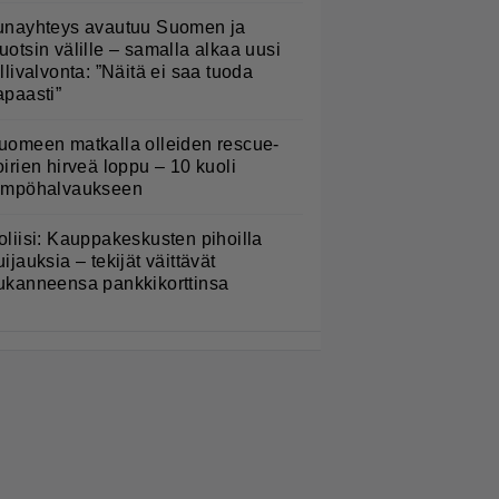
unayhteys avautuu Suomen ja
uotsin välille – samalla alkaa uusi
ullivalvonta: ”Näitä ei saa tuoda
apaasti”
uomeen matkalla olleiden rescue-
oirien hirveä loppu – 10 kuoli
ämpöhalvaukseen
oliisi: Kauppakeskusten pihoilla
uijauksia – tekijät väittävät
ukanneensa pankkikorttinsa