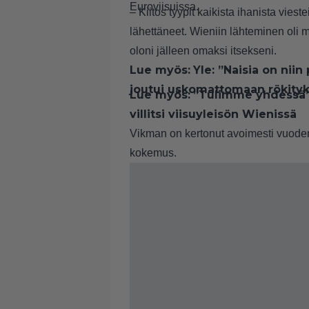
Euroviisuissa.
– Kiitos tyypit kaikista ihanista viest
lähettäneet. Wieniin lähteminen oli 
oloni jälleen omaksi itsekseni.
Lue myös:
Yle: ”Naisia on nii
joutui uskomattomaan rökity
Lue myös:
”Tulimme yhdessä” –
villitsi viisuyleisön Wienissä
Vikman on kertonut avoimesti vuode
kokemus
.