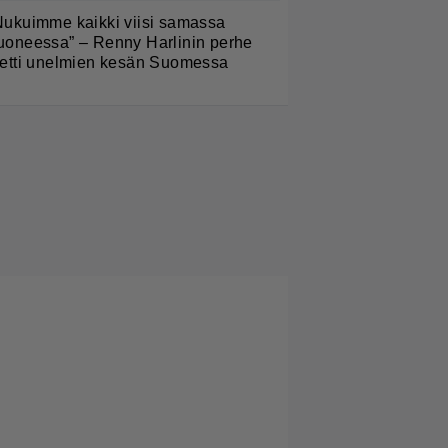
Nukuimme kaikki viisi samassa
uoneessa” – Renny Harlinin perhe
ietti unelmien kesän Suomessa