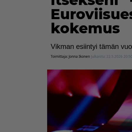
itsekseni”
Euroviisue
kokemus
Vikman esiintyi tämän vuod
Toimittaja:
Jonna Ikonen
Julkaistu:
22.5.2026 20:5