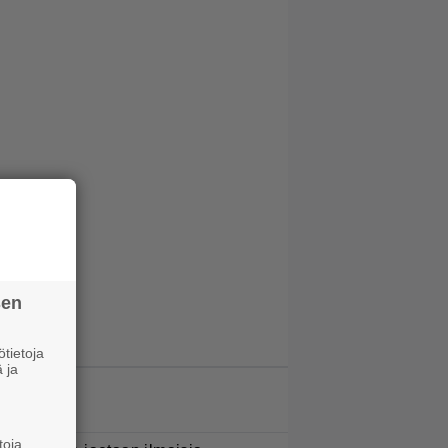
sen
tietoja
 ja
LUETUIMMAT JUTUT
toja