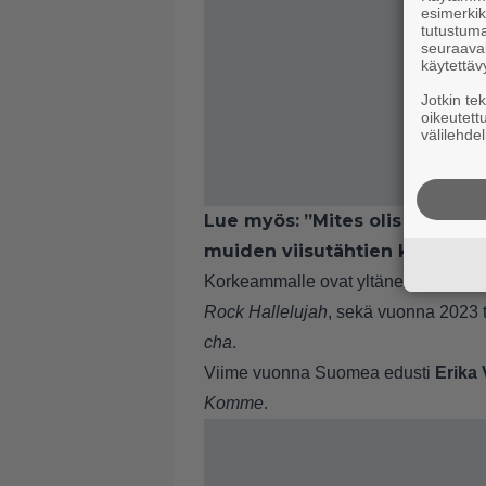
esimerkiks
tutustuma
seuraaval
käytettäv
Jotkin te
oikeutett
välilehdel
Lue myös:
”Mites olis yhteisbi
muiden viisutähtien kanssa, j
Korkeammalle ovat yltäneet ainoast
Rock Hallelujah
, sekä vuonna 2023 t
cha
.
Viime vuonna Suomea edusti
Erika
Komme
.