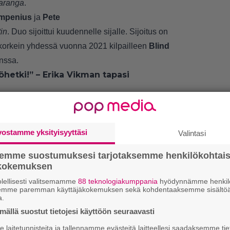
aranga
.
ampenius
ja
Pete
tin
. Duo sijoittui kuudennelle sijalle. Sijoitus on
korkein yhdessä vuonna 2021 kilpailleen
Blind
nssa.
öhetki!” – Erika Vikman tapasi
vostamme yksityisyyttäsi
Valintasi
semme suostumuksesi tarjotaksemme henkilökohtai
ökokemuksen
lellisesti valitsemamme
88 teknologiakumppania
hyödynnämme henkilö
semme paremman käyttäjäkokemuksen sekä kohdentaaksemme sisältöä
a.
ällä suostut tietojesi käyttöön seuraavasti
laitetunnisteita ja tallennamme evästeitä laitteellesi saadaksemme tie