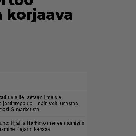
ertoo
n korjaava
LUETUIMMAT NYT
oululaisille jaetaan ilmaisia
eijastinreppuja – näin voit lunastaa
masi S-marketista
uno: Hjallis Harkimo menee naimisiin
asmine Pajarin kanssa