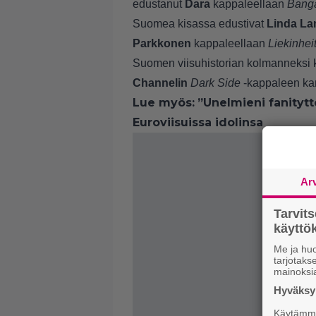
edustanut
Dara
kappaleellaan
Bang
Suomea kisassa edustivat
Linda L
Parkkonen
kappaleellaan
Liekinhei
Suomen viisuhistorian kolmanneksi 
Channelin
Dark Side
-kappaleen ka
Lue myös:
”Unelmieni fanitytt
Euroviisuissa idolinsa
Ar
Tarvit
käytt
Me ja huo
tarjotak
mainoksi
Hyväksym
Käytämme 