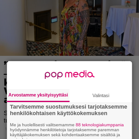
”Vuokralaiset helvetistä”
– asukkaat tekivät
käsittämätöntä tuhoa
Wilma Schlizewskin
Arvostamme yksityisyyttäsi
Valintasi
asunnossa
Tarvitsemme suostumuksesi tarjotaksemme
Schlizewskillä on ollut uskomattoman huono
henkilökohtaisen käyttökokemuksen
tuuri vuokralaisten suhteen.
Me ja huolellisesti valitsemamme
88 teknologiakumppania
16.4.2026 18:19
hyödynnämme henkilötietoja tarjotaksemme paremman
käyttäjäkokemuksen sekä kohdentaaksemme sisältöä ja