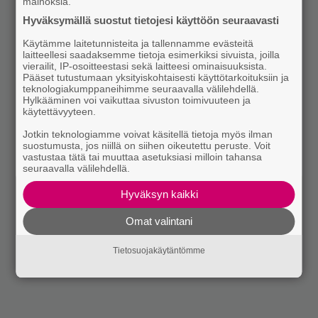
mainoksia.
Hyväksymällä suostut tietojesi käyttöön seuraavasti
Käytämme laitetunnisteita ja tallennamme evästeitä
laitteellesi saadaksemme tietoja esimerkiksi sivuista, joilla
vierailit, IP-osoitteestasi sekä laitteesi ominaisuuksista.
Pääset tutustumaan yksityiskohtaisesti käyttötarkoituksiin ja
teknologiakumppaneihimme seuraavalla välilehdellä.
Hylkääminen voi vaikuttaa sivuston toimivuuteen ja
käytettävyyteen.
Jotkin teknologiamme voivat käsitellä tietoja myös ilman
suostumusta, jos niillä on siihen oikeutettu peruste. Voit
vastustaa tätä tai muuttaa asetuksiasi milloin tahansa
seuraavalla välilehdellä.
Hyväksyn kaikki
Omat valintani
Tietosuojakäytäntömme