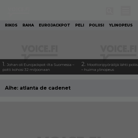
RIKOS
RAHA
EUROJACKPOT
PELI
POLIISI
YLINOPEUS
1.
2.
Johan oli Eurojackpot-ilta Suomessa –
Moottoripyöräilijä lähti poli
potti kohosi 32 miljoonaan
– huima ylinopeus
Aihe:
atlanta de cadenet