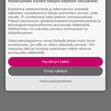
Hyväksymällä suostut tietojesi käyttöön seuraavasti
Käytämme laitetunnisteita ja tallennamme evästeitä
laitteellesi saadaksemme tietoja esimerkiksi sivuista, joilla
vierailit, IP-osoitteestasi sekä laitteesi ominaisuuksista.
Pääset tutustumaan yksityiskohtaisesti käyttötarkoituksiin ja
teknologiakumppaneihimme seuraavalla välilehdellä.
Hylkääminen voi vaikuttaa sivuston toimivuuteen ja
käytettävyyteen.
Jotkin teknologiamme voivat käsitellä tietoja myös ilman
suostumusta, jos niillä on siihen oikeutettu peruste. Voit
vastustaa tätä tai muuttaa asetuksiasi milloin tahansa
seuraavalla välilehdellä.
Hyväksyn kaikki
Omat valintani
Tietosuojakäytäntömme