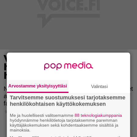
Vau! Farkkuhaalarit ovat
harvoin näyttäneet yhtä
hyvältä – ota mallia
Arvostamme yksityisyyttäsi
Valintasi
Näyttelijänäkin uraa tehnyt Amanda de Cadenet
ansaitsee ehdottomasti täydet pisteet
Tarvitsemme suostumuksesi tarjotaksemme
farkkuhaalaristaan.
henkilökohtaisen käyttökokemuksen
9.6.2015 07:45
Me ja huolellisesti valitsemamme
88 teknologiakumppania
hyödynnämme henkilötietoja tarjotaksemme paremman
käyttäjäkokemuksen sekä kohdentaaksemme sisältöä ja
mainoksia.