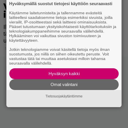
Hyväksymällä suostut tietojesi käyttöön seuraavasti
Vedestä löytyi kuollut
ihminen Kotkassa
Käytämme laitetunnisteita ja tallennamme evästeitä
laitteellesi saadaksemme tietoja esimerkiksi sivuista, joilla
vierailit, IP-osoitteestasi sekä laitteesi ominaisuuksista.
Ilta-Sanomien mukaan Kotkassa tapahtui
Pääset tutustumaan yksityiskohtaisesti käyttötarkoituksiin ja
teknologiakumppaneihimme seuraavalla välilehdellä.
tänään aamulla onnettomuus, jossa auto
Hylkääminen voi vaikuttaa sivuston toimivuuteen ja
upposi veteen.
käytettävyyteen.
13.10.2025 11:15
Jotkin teknologiamme voivat käsitellä tietoja myös ilman
suostumusta, jos niillä on siihen oikeutettu peruste. Voit
vastustaa tätä tai muuttaa asetuksiasi milloin tahansa
seuraavalla välilehdellä.
Hyväksyn kaikki
Omat valintani
Tietosuojakäytäntömme