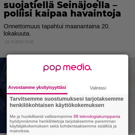
suojatiellä Seinäjoella –
poliisi kaipaa havaintoja
Onnettomuus tapahtui maanantaina 20.
lokakuuta.
23.10.2025 10:30
Arvostamme yksityisyyttäsi
Valintasi
Tarvitsemme suostumuksesi tarjotaksemme
henkilökohtaisen käyttökokemuksen
Me ja huolellisesti valitsemamme
88 teknologiakumppania
hyödynnämme henkilötietoja tarjotaksemme paremman
käyttäjäkokemuksen sekä kohdentaaksemme sisältöä ja
mainoksia.