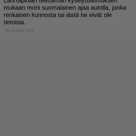
LähiTapiolan teettämän kyselytutkimuksen
mukaan moni suomalainen ajaa autolla, jonka
renkaisen kunnosta tai iästä he eivät ole
tietoisia.
26.10.2025 16:15