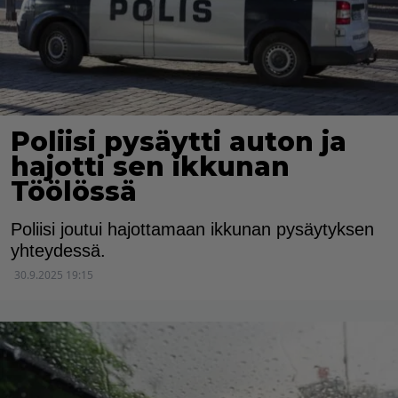
Poliisi pysäytti auton ja
hajotti sen ikkunan
Töölössä
Poliisi joutui hajottamaan ikkunan pysäytyksen
yhteydessä.
30.9.2025 19:15