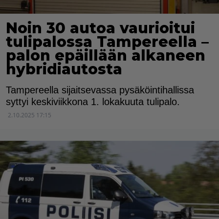
Noin 30 autoa vaurioitui
tulipalossa Tampereella –
palon epäillään alkaneen
hybridiautosta
Tampereella sijaitsevassa pysäköintihallissa
syttyi keskiviikkona 1. lokakuuta tulipalo.
2.10.2025 17:15