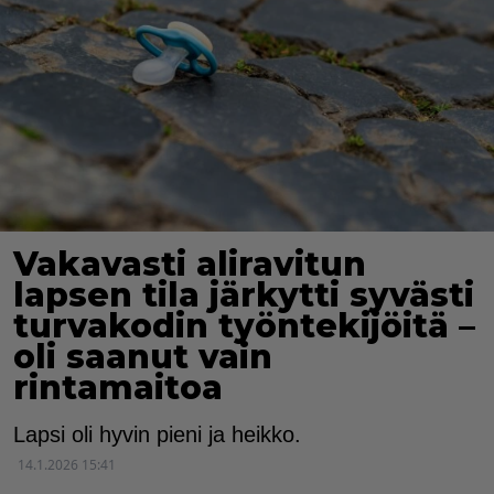
Vakavasti aliravitun
lapsen tila järkytti syvästi
turvakodin työntekijöitä –
oli saanut vain
rintamaitoa
Lapsi oli hyvin pieni ja heikko.
14.1.2026 15:41