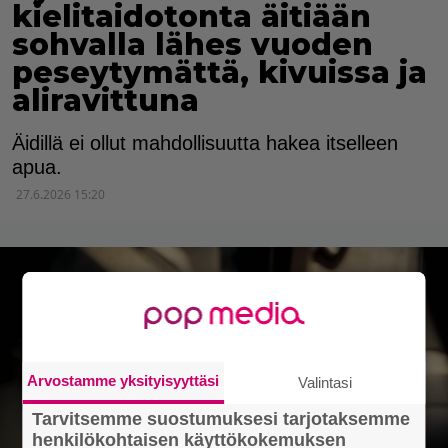
kielitaidotonta äitiään
sohvalla lähes vuoden
peseytymättä, kivuissa ja
aliravittuna
Äidillä ei ollut mahdollisuutta hakea itselleen
apua.
27.6.2026 15:20
Arvostamme yksityisyyttäsi
Valintasi
Tarvitsemme suostumuksesi tarjotaksemme
henkilökohtaisen käyttökokemuksen