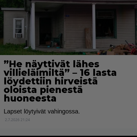
”He näyttivät lähes
villieläimiltä” – 16 lasta
löydettiin hirveistä
oloista pienestä
huoneesta
Lapset löytyivät vahingossa.
2.7.2026 21:24