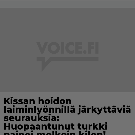
Kissan hoidon
laiminlyönnillä järkyttäviä
seurauksia:
Huopaantunut turkki
painoi melkein kilon!