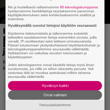
Me ja huolellisesti valitsemamme
88 teknologiakumppania
hyödynnämme henkilötietoja tarjotaksemme paremman
käyttäjäkokemuksen sekä kohdentaaksemme sisältöä ja
mainoksia.
Hyväksymällä suostut tietojesi käyttöön seuraavasti
Isä piti lastaan yli vuoden
Käytämme laitetunnisteita ja tallennamme evästeitä
pakettiautossa – naapurit
laitteellesi saadaksemme tietoja esimerkiksi sivuista, joilla
vierailit, IP-osoitteestasi sekä laitteesi ominaisuuksista.
löysivät pojan
Pääset tutustumaan yksityiskohtaisesti käyttötarkoituksiin ja
teknologiakumppaneihimme seuraavalla välilehdellä.
järkyttävässä kunnossa
Hylkääminen voi vaikuttaa sivuston toimivuuteen ja
käytettävyyteen.
Ranskassa paljastui järkyttävä lapsen
Jotkin teknologiamme voivat käsitellä tietoja myös ilman
kaltoinkohtelutapaus.
suostumusta, jos niillä on siihen oikeutettu peruste. Voit
vastustaa tätä tai muuttaa asetuksiasi milloin tahansa
13.4.2026 16:23
seuraavalla välilehdellä.
Hyväksyn kaikki
Omat valintani
Tietosuojakäytäntömme