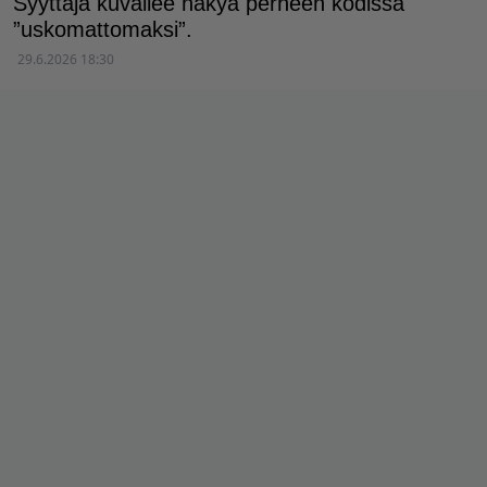
Syyttäjä kuvailee näkyä perheen kodissa
”uskomattomaksi”.
29.6.2026 18:30