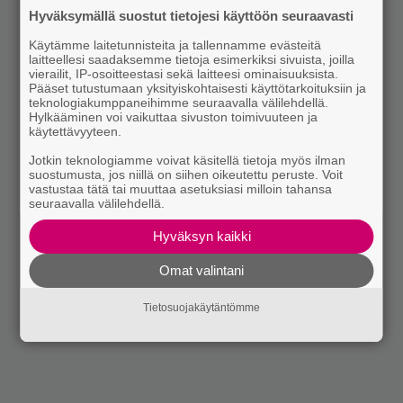
Hyväksymällä suostut tietojesi käyttöön seuraavasti
Käytämme laitetunnisteita ja tallennamme evästeitä
laitteellesi saadaksemme tietoja esimerkiksi sivuista, joilla
vierailit, IP-osoitteestasi sekä laitteesi ominaisuuksista.
Pääset tutustumaan yksityiskohtaisesti käyttötarkoituksiin ja
teknologiakumppaneihimme seuraavalla välilehdellä.
Hylkääminen voi vaikuttaa sivuston toimivuuteen ja
käytettävyyteen.
Jotkin teknologiamme voivat käsitellä tietoja myös ilman
suostumusta, jos niillä on siihen oikeutettu peruste. Voit
vastustaa tätä tai muuttaa asetuksiasi milloin tahansa
seuraavalla välilehdellä.
Hyväksyn kaikki
Omat valintani
Tietosuojakäytäntömme