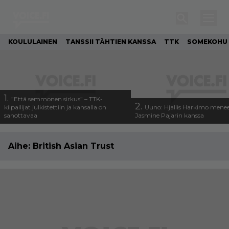
KOULULAINEN
TANSSII TÄHTIEN KANSSA
TTK
SOMEKOHU
1.
”Että semmonen sirkus” – TTK-
2.
kilpailijat julkistettiin ja kansalla on
Uuno: Hjallis Harkimo menee
sanottavaa
Jasmine Pajarin kanssa
Aihe:
British Asian Trust