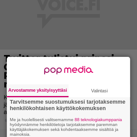
Twitter tulistui prinssi
Charlesille – antoi Katy
Perrylle yllättävän
nimityksen
Arvostamme yksityisyyttäsi
Valintasi
Katy Perry nimitettiin British Asian Trust -
Tarvitsemme suostumuksesi tarjotaksemme
järjestön lähettilääksi. Somekansa ei pitänyt
henkilökohtaisen käyttökokemuksen
amerikkalaisen poptähden valintaa sopivana.
Me ja huolellisesti valitsemamme
88 teknologiakumppania
6.2.2020 19:15
hyödynnämme henkilötietoja tarjotaksemme paremman
käyttäjäkokemuksen sekä kohdentaaksemme sisältöä ja
mainoksia.