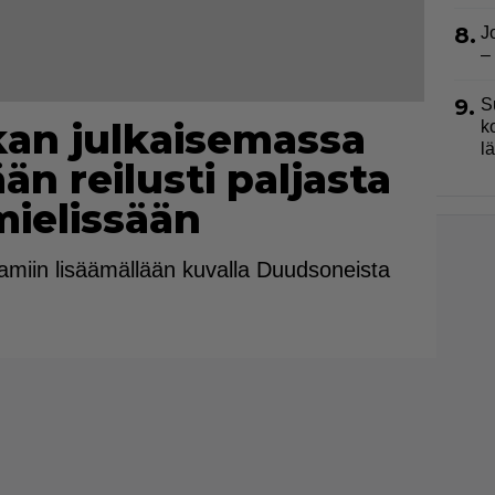
8.
J
–
9.
S
an julkaisemassa
k
l
n reilusti paljasta
mielissään
ramiin lisäämällään kuvalla Duudsoneista