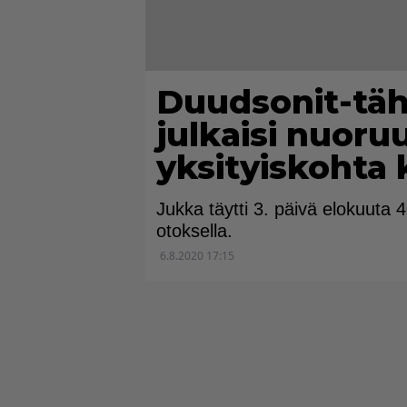
Duudsonit-täh
julkaisi nuoru
yksityiskohta
Jukka täytti 3. päivä elokuuta 40 
otoksella.
6.8.2020 17:15