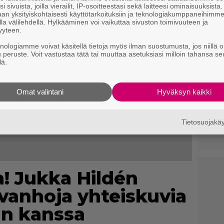
i sivuista, joilla vierailit, IP-osoitteestasi sekä laitteesi ominaisuuksista
an yksityiskohtaisesti käyttötarkoituksiin ja teknologiakumppaneihimm
la välilehdellä. Hylkääminen voi vaikuttaa sivuston toimivuuteen ja
yyteen.
knologiamme voivat käsitellä tietoja myös ilman suostumusta, jos niillä o
u peruste. Voit vastustaa tätä tai muuttaa asetuksiasi milloin tahansa se
lä.
Omat valintani
Hyväksyn kaikki
Tietosuojak
a! Jukka Hildén
n vanhoja yhteiskuvia
än kanssa