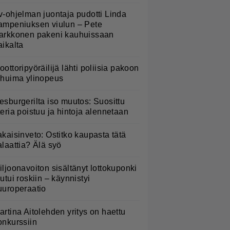
v-ohjelman juontaja pudotti Linda
ampeniuksen viulun – Pete
arkkonen pakeni kauhuissaan
aikalta
oottoripyöräilijä lähti poliisia pakoon
 huima ylinopeus
esburgerilta iso muutos: Suosittu
teria poistuu ja hintoja alennetaan
akaisinveto: Ostitko kaupasta tätä
alaattia? Älä syö
iljoonavoiton sisältänyt lottokuponki
outui roskiin – käynnistyi
uuroperaatio
artina Aitolehden yritys on haettu
onkurssiin