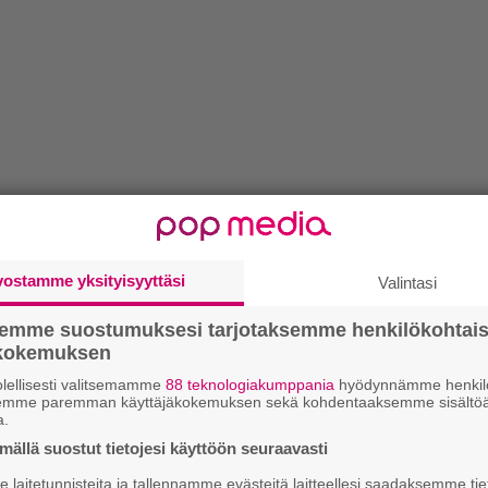
vostamme yksityisyyttäsi
Valintasi
semme suostumuksesi tarjotaksemme henkilökohtai
ökokemuksen
lellisesti valitsemamme
88 teknologiakumppania
hyödynnämme henkilö
semme paremman käyttäjäkokemuksen sekä kohdentaaksemme sisältöä
a.
ällä suostut tietojesi käyttöön seuraavasti
laitetunnisteita ja tallennamme evästeitä laitteellesi saadaksemme tie