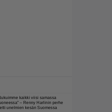
LUETUIMMAT JUTUT
Nukuimme kaikki viisi samassa
uoneessa” – Renny Harlinin perhe
ietti unelmien kesän Suomessa