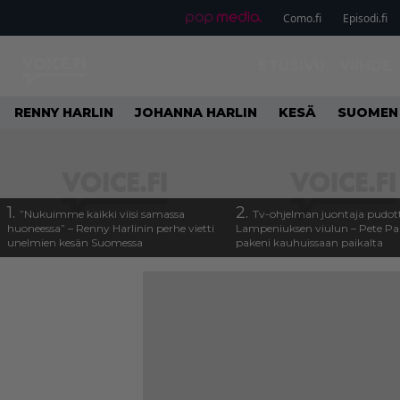
Como.fi
Episodi.fi
ETUSIVU
VIIHDE
RENNY HARLIN
JOHANNA HARLIN
KESÄ
SUOMEN
1.
2.
”Nukuimme kaikki viisi samassa
Tv-ohjelman juontaja pudott
huoneessa” – Renny Harlinin perhe vietti
Lampeniuksen viulun – Pete P
unelmien kesän Suomessa
pakeni kauhuissaan paikalta