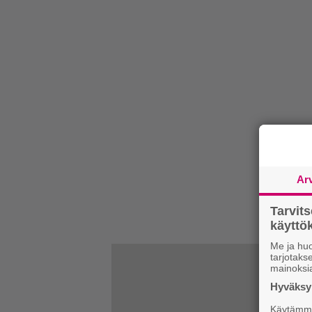
Ar
Tarvit
käytt
Me ja huo
tarjotak
mainoksi
Hyväksym
Käytämme 