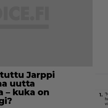
tuttu Jarppi
aa uutta
a – kuka on
1.
”
gi?
h
v