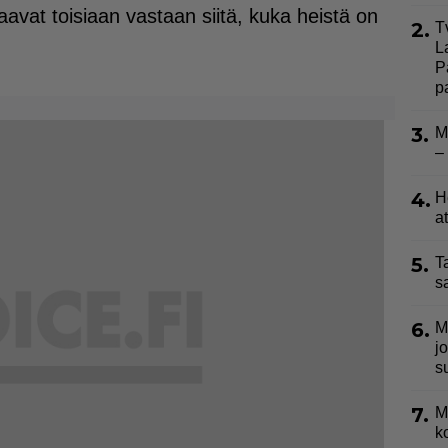
avat toisiaan vastaan siitä, kuka heistä on
2.
T
L
P
p
3.
M
–
4.
H
a
5.
T
s
6.
M
j
s
7.
M
k