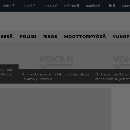
Voice.fi
Soundi.fi
Pelaaja.fi
Inferno.fi
Rumba.fi
Tilt.fi
Metel
MUSIIKKI
ILMIÖT
SUHTEET
KOTI
 KESÄ
POLIISI
RIKOS
MOOTTORIPYÖRÄ
YLINOP
i Linda
3.
4.
arkkonen
Moottoripyöräilijä lähti poliisia pakoon
Hesburgerilta iso
– huima ylinopeus
ateria poistuu ja hin