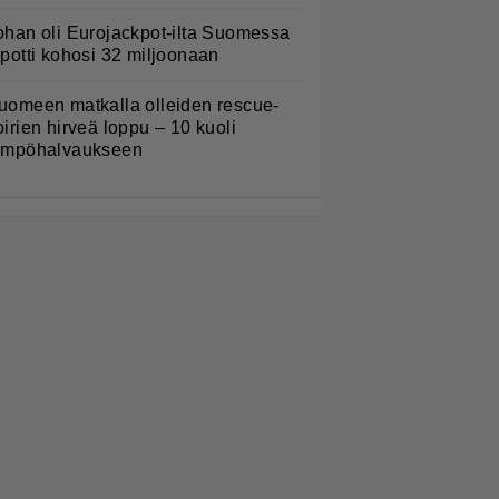
ohan oli Eurojackpot-ilta Suomessa
 potti kohosi 32 miljoonaan
uomeen matkalla olleiden rescue-
oirien hirveä loppu – 10 kuoli
ämpöhalvaukseen