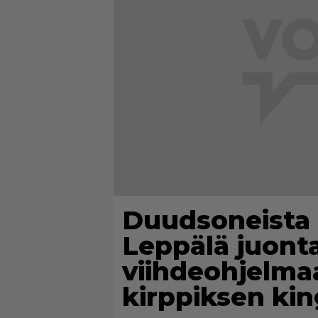
Duudsoneista 
Leppälä juont
viihdeohjelma
kirppiksen kin