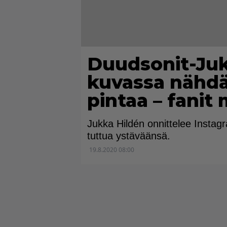
Duudsonit-Juk
kuvassa nähdää
pintaa – fanit 
Jukka Hildén onnittelee Instag
tuttua ystäväänsä.
19.8.2020 08:00