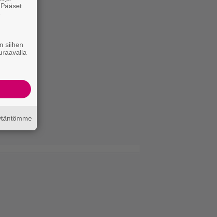
. Pääset
e
n siihen
uraavalla
äytäntömme