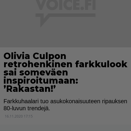
Olivia Culpon
retrohenkinen farkkulook
sai someväen
inspiroitumaan:
’Rakastan!’
Farkkuhaalari tuo asukokonaisuuteen ripauksen
80-luvun trendejä.
16.11.2020 17:15