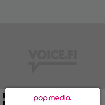
Khloé Kardashian näyttää
miten hyvältä kauden