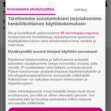
trendikkäin vaate näyttää
– katso miten kopioit sen
Arvostamme yksityisyyttäsi
Valintasi
Tarvitsemme suostumuksesi tarjotaksemme
Farkkuhaalari on tänä keväänä muotitietoisen
henkilökohtaisen käyttökokemuksen
valinta.
Me ja huolellisesti valitsemamme
88 teknologiakumppania
1.3.2020 10:15
hyödynnämme henkilötietoja tarjotaksemme paremman
käyttäjäkokemuksen sekä kohdentaaksemme sisältöä ja
mainoksia.
Hyväksymällä suostut tietojesi käyttöön seuraavasti
Käytämme laitetunnisteita ja tallennamme evästeitä
laitteellesi saadaksemme tietoja esimerkiksi sivuista, joilla
vierailit, IP-osoitteestasi sekä laitteesi ominaisuuksista.
Pääset tutustumaan yksityiskohtaisesti käyttötarkoituksiin ja
teknologiakumppaneihimme seuraavalla välilehdellä.
Hylkääminen voi vaikuttaa sivuston toimivuuteen ja
käytettävyyteen.
Jotkin teknologiamme voivat käsitellä tietoja myös ilman
suostumusta, jos niillä on siihen oikeutettu peruste. Voit
vastustaa tätä tai muuttaa asetuksiasi milloin tahansa
seuraavalla välilehdellä.