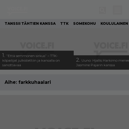
TANSSII TÄHTIEN KANSSA
TTK
SOMEKOHU
KOULULAINEN
1.
”Että semmonen sirkus” – TTK-
2.
kilpailijat julkistettiin ja kansalla on
Uuno: Hjallis Harkimo menee
sanottavaa
Jasmine Pajarin kanssa
Aihe:
farkkuhaalari