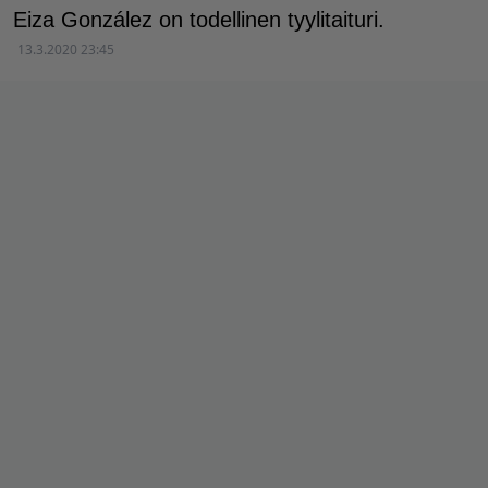
Eiza González on todellinen tyylitaituri.
13.3.2020 23:45