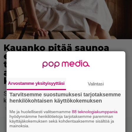
Kauanko pitää saunoa
ennen kuin
terveysvaikutukset
alkavat? Asiantuntija
kertoo
Arvostamme yksityisyyttäsi
Valintasi
Saunan terveysvaikutukset eivät pure kaikista
Tarvitsemme suostumuksesi tarjotaksemme
kiireisimpiin saunojiin.
henkilökohtaisen käyttökokemuksen
18.5.2021 12:15
Me ja huolellisesti valitsemamme
88 teknologiakumppania
hyödynnämme henkilötietoja tarjotaksemme paremman
käyttäjäkokemuksen sekä kohdentaaksemme sisältöä ja
mainoksia.