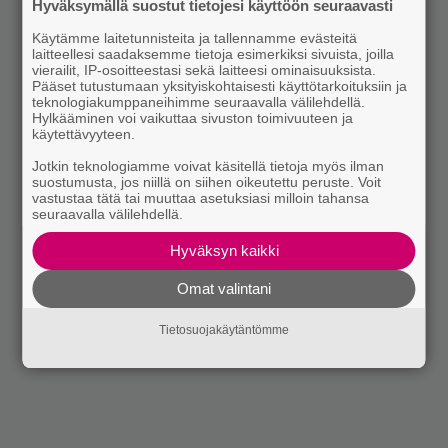
Hyväksymällä suostut tietojesi käyttöön seuraavasti
Käytämme laitetunnisteita ja tallennamme evästeitä
laitteellesi saadaksemme tietoja esimerkiksi sivuista, joilla
vierailit, IP-osoitteestasi sekä laitteesi ominaisuuksista.
Pääset tutustumaan yksityiskohtaisesti käyttötarkoituksiin ja
teknologiakumppaneihimme seuraavalla välilehdellä.
Hylkääminen voi vaikuttaa sivuston toimivuuteen ja
käytettävyyteen.
Jotkin teknologiamme voivat käsitellä tietoja myös ilman
suostumusta, jos niillä on siihen oikeutettu peruste. Voit
vastustaa tätä tai muuttaa asetuksiasi milloin tahansa
seuraavalla välilehdellä.
Hyväksyn kaikki
Omat valintani
Tietosuojakäytäntömme