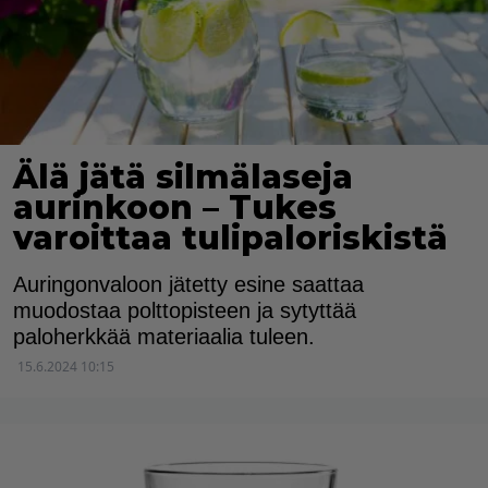
Älä jätä silmälaseja
aurinkoon – Tukes
varoittaa tulipaloriskistä
Auringonvaloon jätetty esine saattaa
muodostaa polttopisteen ja sytyttää
paloherkkää materiaalia tuleen.
15.6.2024 10:15