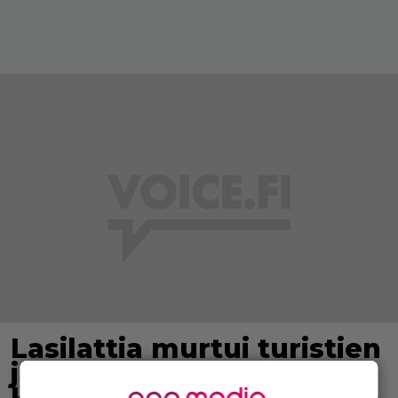
Lasilattia murtui turistien
jalkojen alla –