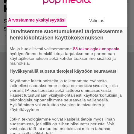
kauhunhetket 410 metrin
korkeudessa
Arvostamme yksityisyyttäsi
Valintasi
Suositussa turistikohteessa Chicagossa
selvittiin säikähdyksellä.
Tarvitsemme suostumuksesi tarjotaksemme
13.6.2019 16:15
henkilökohtaisen käyttökokemuksen
Me ja huolellisesti valitsemamme
88 teknologiakumppania
hyödynnämme henkilötietoja tarjotaksemme paremman
käyttäjäkokemuksen sekä kohdentaaksemme sisältöä ja
mainoksia.
Hyväksymällä suostut tietojesi käyttöön seuraavasti
Käytämme laitetunnisteita ja tallennamme evästeitä
laitteellesi saadaksemme tietoja esimerkiksi sivuista, joilla
vierailit, IP-osoitteestasi sekä laitteesi ominaisuuksista.
Pääset tutustumaan yksityiskohtaisesti käyttötarkoituksiin ja
teknologiakumppaneihimme seuraavalla välilehdellä.
Hylkääminen voi vaikuttaa sivuston toimivuuteen ja
käytettävyyteen.
Jotkin teknologiamme voivat käsitellä tietoja myös ilman
suostumusta, jos niillä on siihen oikeutettu peruste. Voit
vastustaa tätä tai muuttaa asetuksiasi milloin tahansa
seuraavalla välilehdellä.