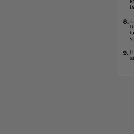
k
l
8.
J
R
t
v
9.
H
a