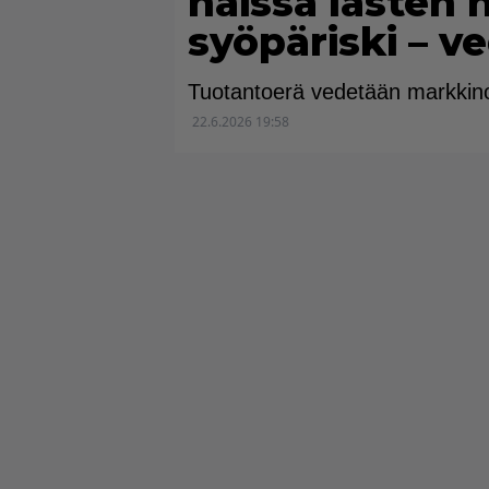
näissä lasten 
syöpäriski – v
Tuotantoerä vedetään markkino
22.6.2026 19:58