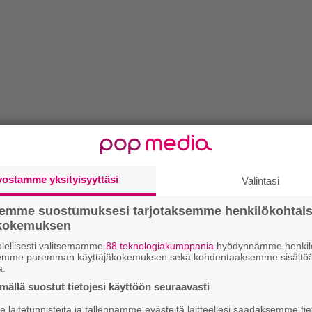
vostamme yksityisyyttäsi
Valintasi
semme suostumuksesi tarjotaksemme henkilökohtai
ökokemuksen
lellisesti valitsemamme
88 teknologiakumppania
hyödynnämme henkilö
semme paremman käyttäjäkokemuksen sekä kohdentaaksemme sisältöä
a.
ällä suostut tietojesi käyttöön seuraavasti
laitetunnisteita ja tallennamme evästeitä laitteellesi saadaksemme tie