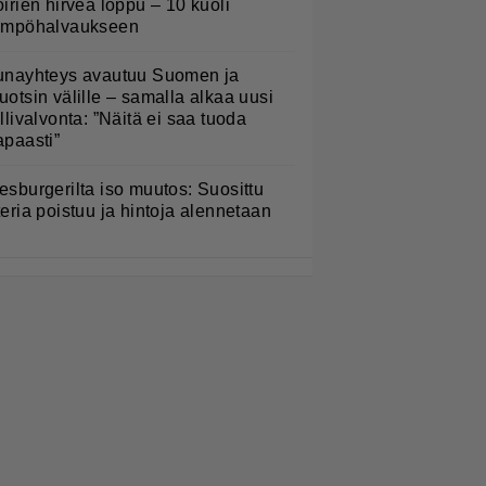
oirien hirveä loppu – 10 kuoli
ämpöhalvaukseen
unayhteys avautuu Suomen ja
uotsin välille – samalla alkaa uusi
ullivalvonta: ”Näitä ei saa tuoda
apaasti”
esburgerilta iso muutos: Suosittu
teria poistuu ja hintoja alennetaan