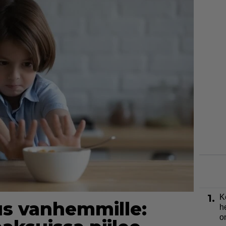
1.
K
us vanhemmille:
h
o