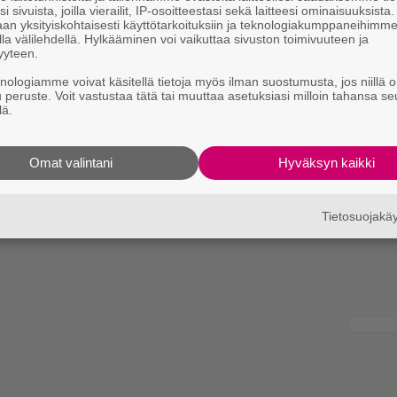
i sivuista, joilla vierailit, IP-osoitteestasi sekä laitteesi ominaisuuksista
an yksityiskohtaisesti käyttötarkoituksiin ja teknologiakumppaneihimm
la välilehdellä. Hylkääminen voi vaikuttaa sivuston toimivuuteen ja
yyteen.
knologiamme voivat käsitellä tietoja myös ilman suostumusta, jos niillä o
u peruste. Voit vastustaa tätä tai muuttaa asetuksiasi milloin tahansa se
lä.
Omat valintani
Hyväksyn kaikki
Tietosuojak