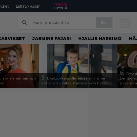
i.net
Leffatykki.com
Etsi
KASVIKSET
JASMINE PAJARI
HJALLIS HARKIMO
HÄ
6.
Tv-ohj
5.
rkimo menee naimisiin
Ekaluokkalaisille jaetaan ilmainen
Lampeniu
ssa
kotiavain – katso, mistä sen voi hakea
pakeni ka