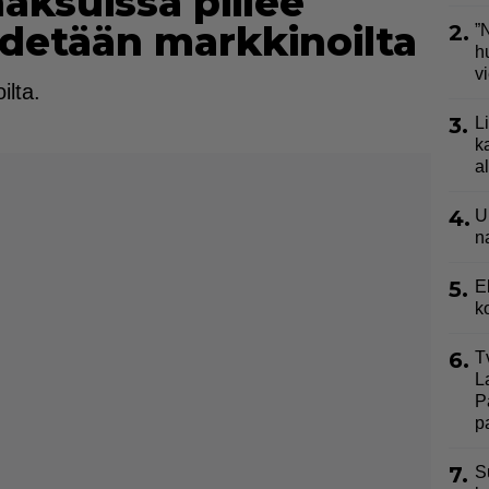
naksuissa piilee
edetään markkinoilta
2.
”
h
v
ilta.
3.
L
k
a
4.
U
n
5.
E
k
6.
T
L
P
p
7.
S