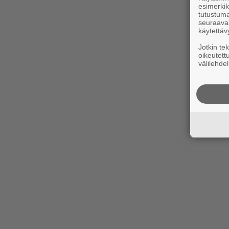
esimerkiks
tutustuma
seuraaval
käytettäv
Jotkin te
oikeutett
välilehdel