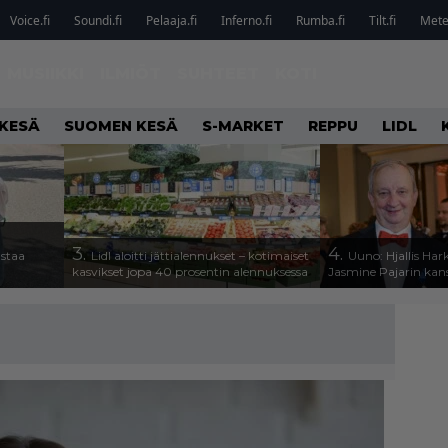
Voice.fi
Soundi.fi
Pelaaja.fi
Inferno.fi
Rumba.fi
Tilt.fi
Metel
MUSIIKKI
ILMIÖT
SUHTEET
KOTI
KESÄ
SUOMEN KESÄ
S-MARKET
REPPU
LIDL
3.
4.
astaa
Lidl aloitti jättialennukset – kotimaiset
Uuno: Hjallis Ha
kasvikset jopa 40 prosentin alennuksessa
Jasmine Pajarin kan