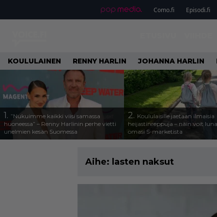
Como.fi
Episodi.fi
ETUSIVU
VIIHDE
KOULULAINEN
RENNY HARLIN
JOHANNA HARLIN
1.
2.
”Nukuimme kaikki viisi samassa
Koululaisille jaetaan ilmaisia
huoneessa” – Renny Harlinin perhe vietti
heijastinreppuja – näin voit lun
unelmien kesän Suomessa
omasi S-marketista
Aihe:
lasten naksut