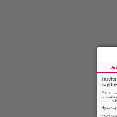
Ar
Tarvit
käytt
Me ja huo
tarjotak
mainoksi
Hyväksym
Käytämme 