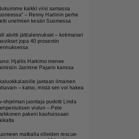
Nukuimme kaikki viisi samassa
uoneessa” – Renny Harlinin perhe
ietti unelmien kesän Suomessa
idl aloitti jättialennukset – kotimaiset
asvikset jopa 40 prosentin
lennuksessa
uno: Hjallis Harkimo menee
aimisiin Jasmine Pajarin kanssa
kaluokkalaisille jaetaan ilmainen
otiavain – katso, mistä sen voi hakea
v-ohjelman juontaja pudotti Linda
ampeniuksen viulun – Pete
arkkonen pakeni kauhuissaan
aikalta
uomeen matkalla olleiden rescue-