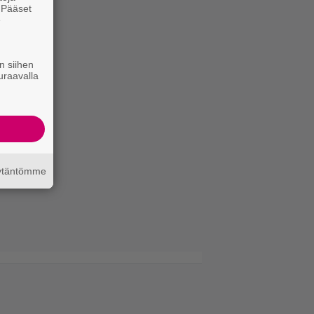
. Pääset
e
n siihen
uraavalla
äytäntömme