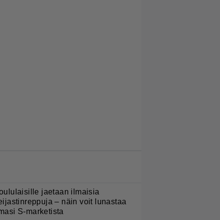
LUETUIMMAT JUTUT
oululaisille jaetaan ilmaisia
eijastinreppuja – näin voit lunastaa
masi S-marketista