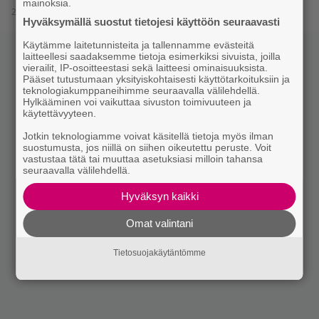
mainoksia.
25.1.2023 13:15
Hyväksymällä suostut tietojesi käyttöön seuraavasti
Käytämme laitetunnisteita ja tallennamme evästeitä
laitteellesi saadaksemme tietoja esimerkiksi sivuista, joilla
vierailit, IP-osoitteestasi sekä laitteesi ominaisuuksista.
Pääset tutustumaan yksityiskohtaisesti käyttötarkoituksiin ja
teknologiakumppaneihimme seuraavalla välilehdellä.
Hylkääminen voi vaikuttaa sivuston toimivuuteen ja
käytettävyyteen.
Jotkin teknologiamme voivat käsitellä tietoja myös ilman
suostumusta, jos niillä on siihen oikeutettu peruste. Voit
vastustaa tätä tai muuttaa asetuksiasi milloin tahansa
seuraavalla välilehdellä.
Hyväksyn kaikki
Omat valintani
Tietosuojakäytäntömme