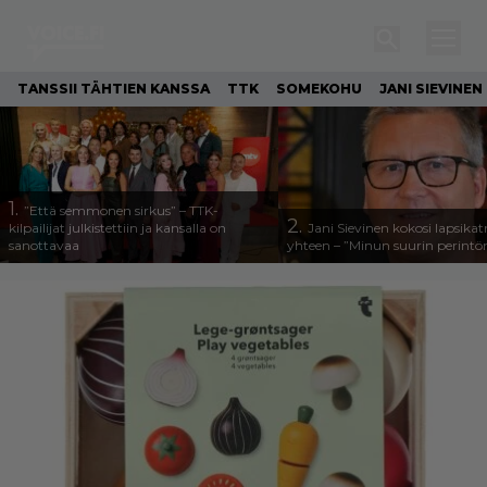
TANSSII TÄHTIEN KANSSA
TTK
SOMEKOHU
JANI SIEVINEN
1.
”Että semmonen sirkus” – TTK-
2.
kilpailijat julkistettiin ja kansalla on
Jani Sievinen kokosi lapsika
sanottavaa
yhteen – ”Minun suurin perintöni