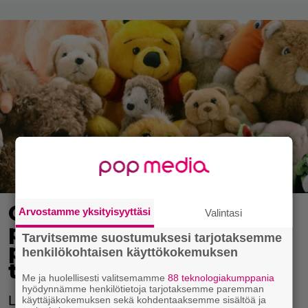
Ostitko lapselle suloisen
Arvostamme yksityisyyttäsi
Valintasi
pehmolelun? Tuotteessa
Tarvitsemme suostumuksesi tarjotaksemme
piilee huomaamaton
henkilökohtaisen käyttökokemuksen
tukehtumisvaara
Me ja huolellisesti valitsemamme
88 teknologiakumppania
hyödynnämme henkilötietoja tarjotaksemme paremman
Lelu voi hajota osiin.
käyttäjäkokemuksen sekä kohdentaaksemme sisältöä ja