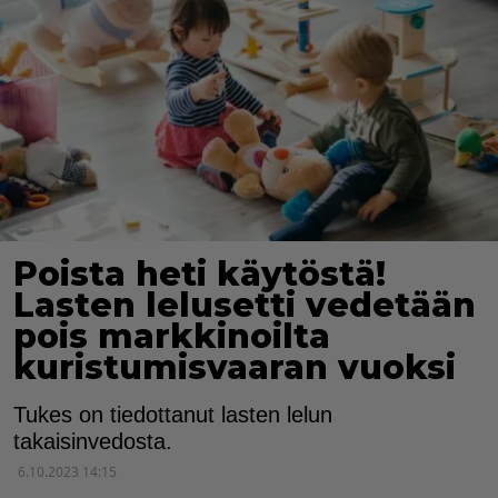
Poista heti käytöstä!
Lasten lelusetti vedetään
pois markkinoilta
kuristumisvaaran vuoksi
Tukes on tiedottanut lasten lelun
takaisinvedosta.
6.10.2023 14:15